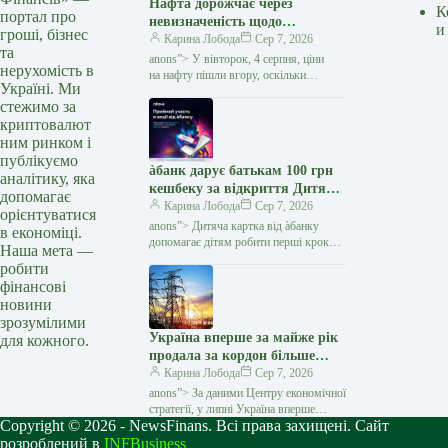
Нафта дорожчає через
К
портал про
невизначеність щодо
и
гроші, бізнес
переговорів США та Ірану —
Карина Лобода
Сер 7, 2026
та
Мінфін
anons”> У вівторок, 4 серпня, ціни
нерухомість в
на нафту пішли вгору, оскільки
Україні. Ми
перспективи дипломатичного
стежимо за
врегулювання конфлікту між США та
криптовалют
Іраном залишаються невизначеними.
…
ним ринком і
публікуємо
àбанк дарує батькам 100 грн
аналітику, яка
кешбеку за відкриття Дитячої
допомагає
картки — Мінфін
Карина Лобода
Сер 7, 2026
орієнтуватися
anons”> Дитяча картка від àбанку
в економіці.
допомагає дітям робити перші кроки
Наша мета —
у світі фінансів, а батькам — легко
робити
контролювати витрати та поповнювати
фінансові
картку в кілька…
новини
зрозумілими
Україна вперше за майже рік
для кожного.
продала за кордон більше
електроенергії, ніж купила —
Карина Лобода
Сер 7, 2026
Мінфін
anons”> За даними Центру економічної
стратегії, у липні Україна вперше
Copyright © 2026 - NewsFinans. Всі права захищені. Сайт
з вересня 2025 року стала нетто-
експортером електроенергії. Експорт
розроблений в
INFBusiness