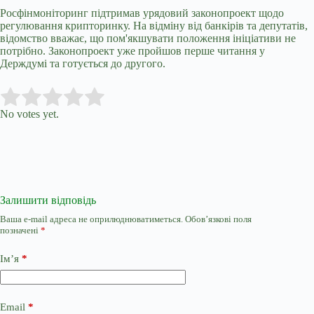
Росфінмоніторинг підтримав урядовий законопроект щодо
регулювання крипторинку. На відміну від банкірів та депутатів,
відомство вважає, що пом'якшувати положення ініціативи не
потрібно. Законопроект уже пройшов перше читання у
Держдумі та готується до другого.
Submit Rating
Rate this item:
No votes yet.
Залишити відповідь
Ваша e-mail адреса не оприлюднюватиметься.
Обов’язкові поля
позначені
*
Ім’я
*
Email
*