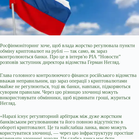
Росфінмоніторинг хоче, щоб влада жорстко регулювала пункти
обміну криптовалют на рублі — так само, як зараз
контролюються банки. Про це в інтерв'ю РІА “Новости”
розповів заступник директора відомства Герман Негляд.
Глава головного контролюючого фінанси російського відомства
вважав неправильним, що зараз операції з криптовалютами
майже не регулюються, тоді як банки, навпаки, підкоряються
суворим правилам. Через цю різницю злочинці можуть
використовувати обмінники, щоб відмивати гроші,
журиться
Негляд.
«Наразі існує регуляторний арбітраж між дуже жорстким
банківським регулюванням та його повною відсутністю в
обороті криптовалют. Це та найслабша ланка, якою можуть
користуватися злочинці, — через цю інфраструктуру простіше
відмивати злочинні доходи. Ця слабка ланка має бути