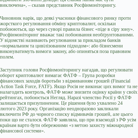
виключена», – сказав представник Росфінмоніторингу.
Чиновник нарік, що деякі учасники фінансового ринку проти
жорсткого регулювання обміну криптовалют, оскільки
побоюються, що через суворі правила бізнес «піде в сіру зону».
Росфінмоніторинг вважає такі побоювання необґрунтованими.
У відомстві називають регулювання за прикладом банків
«нормальним та цивілізованим підходом»: або бізнесмени
виконуватимуть вимоги закону, або опиняться поза правовим
полем.
Заступник голови Росфінмоніторингу нагадав, що регулювати
оборот криптовалют вимагає ФАТФ – Група розробки
фінансових заходів боротьби з відмиванням грошей (Financial
Action Task Force, FATF). Якщо Росія не виконає цих вимог та не
налагодить контроль, ФАТФ може знизити оцінку країни у своїх
рейтингах, побоюється Негляд. Наразі членство Росії у ФАТФ
залишається призупиненим. Це рішення було ухвалено 24
лютого 2023 року. Організацію неодноразово закликали
включити РФ до чорного списку відмивачів грошей, але цього
поки що не сталося. ФАТФ заявляла, що при взаємодії з РФ усім
країнам варто бути обережними «з метою захисту міжнародної
фінансової системи».