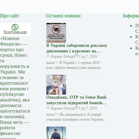
Про сайт
Останні новини
Інформ
П
С
К
«Новини
С
Фінансів» —
В Україні заборонили рекламу
К
портал про
дипломних і курсових на
и
гроші, бізнес
замовлення: кого стосуються
Карина Лобода
Сер 7, 2026
та
нові правила — Мінфін
anons”> В Україні з 1 серпня 2026
нерухомість в
року набули чинності нові правила, які
Україні. Ми
забороняють рекламувати послуги
стежимо за
з написання академічних робіт замість
криптовалют
студентів і…
ним ринком і
публікуємо
Ощадбанк, OTP та Sense Bank
аналітику, яка
запустили відкритий банкінг:
допомагає
що змінилося для клієнтів —
Карина Лобода
Сер 7, 2026
орієнтуватися
Мінфін
anons”> Як повідомили в Асоціації
в економіці.
учасників платіжних систем України
Наша мета —
EMA, OTP Bank, Sense Bank та
робити
Ощадбанк офіційно приєдналися
фінансові
до екосистеми відкритого банкінгу
новини