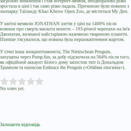
загрозою зникнення і став інтернет-мемом, неодноразово різко
зростала в ціні і так само різко падала. Причиною були новини з
зоопарку Таїланду Khao Kheow Open Zoo, де міститься Му Ден.
У квітні мемкоін JONATHAN злетів у ціні на 1400% після
новини про смерть маскота монети – 193-річної черепахи на ім'я
Джонатан, визнаної найстарішою наземною твариною планети.
Пізніше з'ясувалося, що новина була першоквітневим жартом.
У січні інша зоокриптомонета, The Nietzschean Penguin,
запущена через Pump.fun, за добу підскочила на 564% після того,
як офіційний аккаунт Білого дому запостив твіт із Дональдом
Трампом та написом Embrace the Penguin («Обійми пінгвіна»).
Submit Rating
Rate this item:
No votes yet.
Залишити відповідь