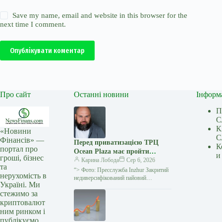
Save my name, email and website in this browser for the
next time I comment.
Опублікувати коментар
Про сайт
Останні новини
Інформ
П
С
К
«Новини
С
Фінансів» —
Перед приватизацією ТРЦ
К
портал про
Ocean Plaza має пройти
и
гроші, бізнес
процес стягнення майна за
Карина Лобода
Сер 6, 2026
та
кредитом – думка
“> Фото: Пресслужба Inzhur Закритий
нерухомість в
недиверсифікований пайовий
Україні. Ми
інвестиційний фонд Inzhur REIT
стежимо за
підтвердив зацікавленість участі у
криптовалют
приватизаційному аукціоні ТРЦ Ocean
ним ринком і
публікуємо