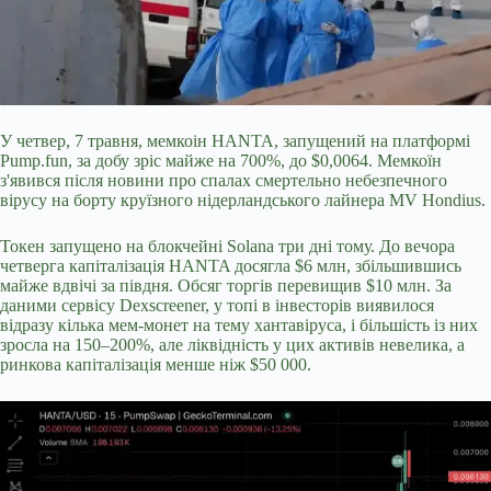
У четвер, 7 травня, мемкоін HANTA, запущений на платформі
Pump.fun, за добу зріс майже на 700%, до $0,0064. Мемкоїн
з'явився після новини про спалах смертельно небезпечного
вірусу на борту круїзного нідерландського лайнера MV Hondius.
Токен запущено на блокчейні Solana три дні тому. До вечора
четверга капіталізація HANTA досягла $6 млн, збільшившись
майже вдвічі за півдня. Обсяг торгів перевищив $10 млн. За
даними сервісу Dexscreener, у топі в інвесторів виявилося
відразу кілька мем-монет
на тему хантавіруса, і більшість із них
зросла на 150–200%, але ліквідність у цих активів невелика, а
ринкова капіталізація менше ніж $50 000.