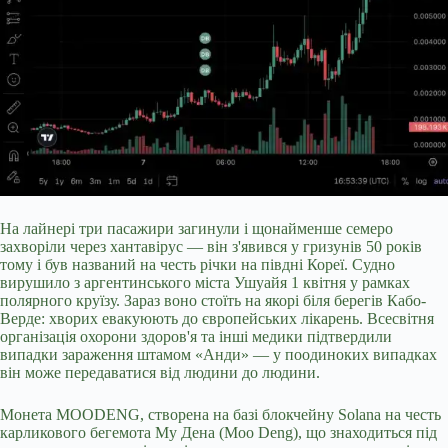
На лайнері три пасажири загинули і щонайменше семеро
захворіли через хантавірус — він з'явився у гризунів 50 років
тому і був названий на честь річки на півдні Кореї. Судно
вирушило з аргентинського міста Ушуайя 1 квітня у рамках
полярного круїзу. Зараз воно стоїть на якорі біля берегів Кабо-
Верде: хворих евакуюють до європейських лікарень. Всесвітня
організація охорони здоров'я та інші медики підтвердили
випадки зараження штамом «Анди» — у поодиноких випадках
він може передаватися від людини до людини.
Монета MOODENG, створена на базі блокчейну Solana на честь
карликового бегемота Му Дена (Moo Deng), що знаходиться під