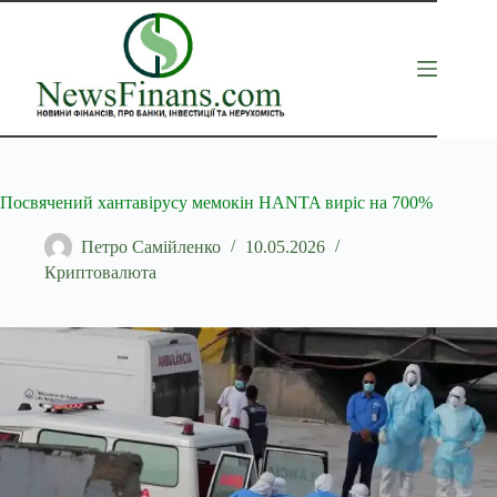
Перейти
до
вмісту
Посвячений хантавірусу мемокін HANTA виріс на 700%
Петро Самійленко
10.05.2026
Криптовалюта