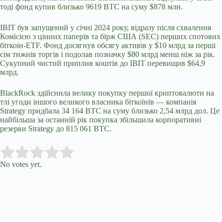
тоді фонд купив близько 9619 BTC на суму $878 млн.
IBIT був запущений у січні 2024 року, відразу після схвалення
Комісією з цінних паперів та бірж США (SEC) перших спотових
біткоін-ETF. Фонд досягнув обсягу активів у $10 млрд за перші
сім тижнів торгів і подолав позначку $80 млрд менш ніж за рік.
Сукупний чистий приплив коштів до IBIT перевищив $64,9
млрд.
BlackRock здійснила велику покупку першої криптовалюти на
тлі угоди іншого великого власника біткоїнів — компанія
Strategy придбала 34 164 BTC на суму близько 2,54 млрд дол. Це
найбільша за останній рік покупка збільшила корпоративні
резерви Strategy до 815 061 BTC.
Submit Rating
Rate this item:
No votes yet.