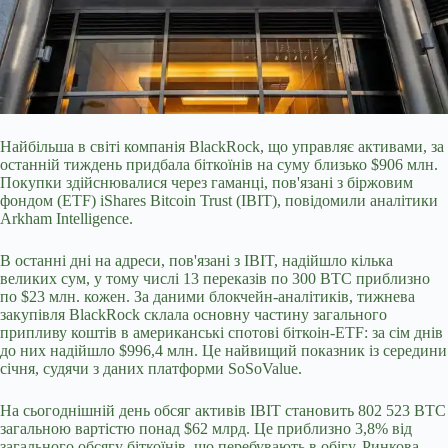
Найбільша в світі компанія BlackRock, що управляє активами, за
останній тиждень придбала біткоїнів на суму близько $906 млн.
Покупки здійснювалися через гаманці, пов'язані з біржовим
фондом (ETF) iShares Bitcoin Trust (IBIT), повідомили аналітики
Arkham Intelligence.
В останні дні на адреси, пов'язані з IBIT, надійшло кілька
великих сум, у тому числі 13 переказів по 300 BTC приблизно
по $23 млн. кожен. За даними блокчейн-аналітиків, тижнева
закупівля BlackRock склала основну частину
загального
припливу коштів в американські спотові біткоін-ETF: за сім днів
до них надійшло $996,4 млн. Це найвищий показник із середини
січня, судячи з даних платформи SoSoValue.
На сьогоднішній день обсяг активів IBIT становить 802 523 BTC
загальною вартістю понад $62 млрд. Це приблизно 3,8% від
загального обсягу біткоїнів, що перебувають в обігу. Ринкова