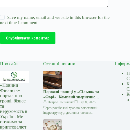
Save my name, email and website in this browser for the
next time I comment.
Опублікувати коментар
Про сайт
Останні новини
Інформ
П
С
К
«Новини
С
Фінансів» —
Порожні полиці у «Сільпо» та
К
портал про
«Форі». Компанії звернулися
и
гроші, бізнес
до українців
Петро Самійленко
Сер 8, 2026
та
Через російський удар по логістичній
нерухомість в
інфраструктурі доставка частини
Україні. Ми
товарів до деяких магазинів потребує
стежимо за
більше часу У супермаркетах «Сільпо»
криптовалют
та «Фора»,…