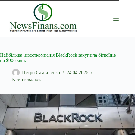
Перейти
до
вмісту
Найбільша інвесткомпанія BlackRock закупила біткоїнів
на $906 млн.
Петро Самійленко
24.04.2026
Криптовалюта