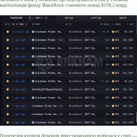
капіталізація фонду BlackRock становить понад $159,2 млрд.
Попередня купівля біткоїнів інвесткомпанією відбулася у січні —