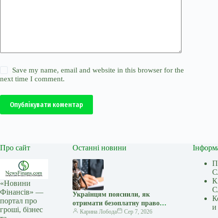
Save my name, email and website in this browser for the
next time I comment.
Опублікувати коментар
Про сайт
Останні новини
Інформ
П
С
К
«Новини
С
Фінансів» —
Українцям пояснили, як
К
портал про
отримати безоплатну правову
и
гроші, бізнес
допомогу за кордоном:
Карина Лобода
Сер 7, 2026