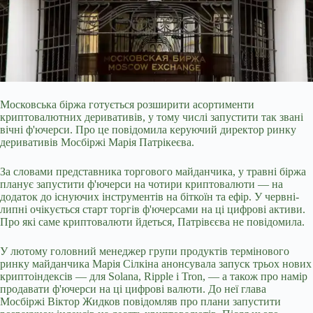
Московська біржа готується розширити асортименти
криптовалютних деривативів, у тому числі запустити так звані
вічні ф'ючерси. Про це повідомила керуючий директор ринку
деривативів Мосбіржі Марія Патрікеєва.
За словами представника торгового майданчика, у травні біржа
планує запустити ф'ючерси на чотири криптовалюти — на
додаток до існуючих інструментів на біткоїн та ефір. У червні-
липні очікується старт торгів ф'ючерсами на ці цифрові активи.
Про які саме криптовалюти йдеться,
Патрівєєва не повідомила.
У лютому головний менеджер групи продуктів термінового
ринку майданчика Марія Сілкіна анонсувала запуск трьох нових
криптоіндексів — для Solana, Ripple і Tron, — а також про намір
продавати ф'ючерси на ці цифрові валюти. До неї глава
Мосбіржі Віктор Жидков повідомляв про плани запустити