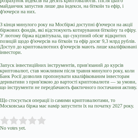
розрахунок індексів на десять криптовалютів. Після цього
майданчик запустив лише два індекси, на біткоїн та ефір, і
ф'ючерси на них.
З кінця минулого року на Мосбіржі доступні ф'ючерси на акції
біржових фондів, які відстежують котирування біткоїну та ефіру.
У лютому біржа відзвітувала, що сукупний обсяг відкритих
позицій щодо ф'ючерсів на біткоїн та ефір досяг 9,3 млрд рублів.
Доступ до криптовалютних ф'ючерсів мають лише кваліфіковані
інвестори.
Запуск інвестиційних інструментів, прив'язаний до курсів
криптовалют, став можливим після травня минулого року, коли
Банк Росії дозволив пропонувати кваліфікованим інвесторам
деривативи з прив'язкою до вартості криптовалюти — за умови,
що інструменти не передбачають фактичного постачання активу.
Що стосується операції із самими криптовалютами, то
Московська біржа має намір запустити їх на початку 2027 року.
Submit Rating
Rate this item:
No votes yet.