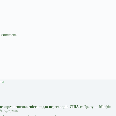
 I comment.
ни
є через невизначеність щодо переговорів США та Ірану — Мінфін
Сер 7, 2026