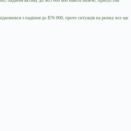
но, падіння активу до $65 000 або навіть нижче, припустив
ідновився з падіння до $76 000, проте ситуація на ринку все ще