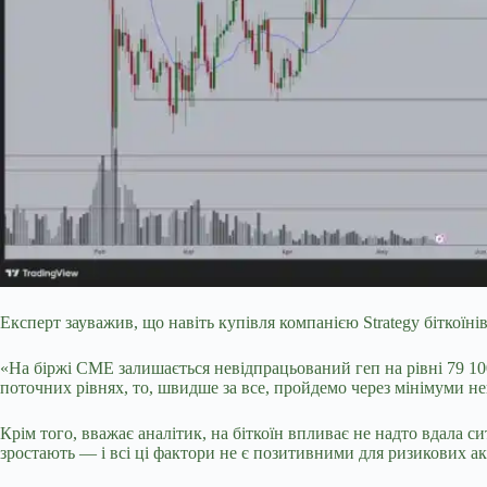
Експерт зауважив, що навіть купівля компанією Strategy біткоїн
«На біржі CME залишається невідпрацьований геп на рівні 79 1
поточних рівнях, то, швидше за все, пройдемо через мінімуми н
Крім того, вважає аналітик, на біткоїн впливає не надто вдала 
зростають — і всі ці фактори не є позитивними для ризикових а