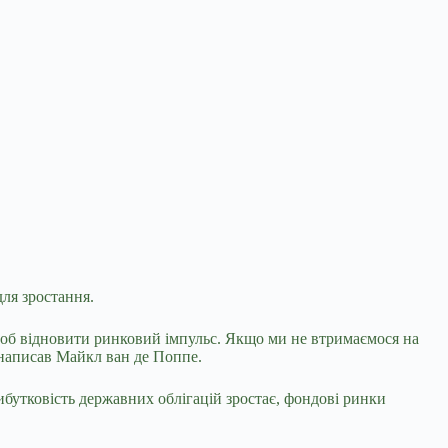
для зростання.
 щоб відновити ринковий імпульс. Якщо ми не втримаємося на
 написав Майкл ван де Поппе.
рибутковість державних облігацій зростає, фондові ринки