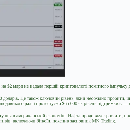
ів на $2 млрд не надала першій криптовалюті помітного імпульсу 
00 доларів. Це також ключовий рівень, який необхідно пробити,
ещодавнього ралі і протестуємо $65 000 як рівень підтримки», ―
ситуація в американській економіці. Нафта продовжує зростати, п
ктивів, включаючи біткоїн, пояснив засновник MN Trading.