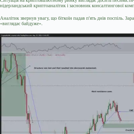
Ситуація на криптовалютному ринку виглядає досить песимістично
нідерландський криптоаналітик і засновник консалтингової комп
Аналітик звернув увагу, що біткоїн падав п'ять днів поспіль. За
«виглядає
байдуже».