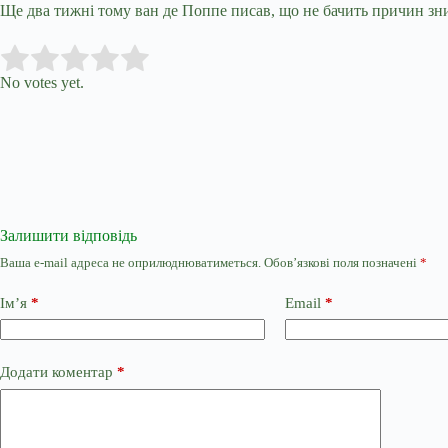
Ще два тижні тому ван де Поппе писав, що не бачить причин зни
Submit Rating
Rate this item:
No votes yet.
Залишити відповідь
Ваша e-mail адреса не оприлюднюватиметься.
Обов’язкові поля позначені
*
Ім’я
*
Email
*
Додати коментар
*