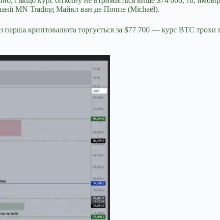
, і якщо курс біткоїну не втримається вище $74 000, то, ймовір
анії MN Trading Майкл ван де Поппе (Michaël).
раз перша криптовалюта торгується за $77 700 ― курс BTC трохи в