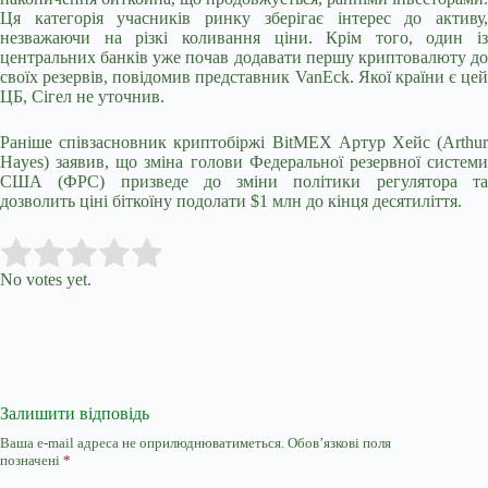
Ця категорія учасників ринку зберігає інтерес до активу,
незважаючи на різкі коливання ціни. Крім того, один із
центральних банків уже почав додавати першу криптовалюту до
своїх резервів, повідомив представник VanEck. Якої країни є цей
ЦБ, Сігел не уточнив.
Раніше співзасновник криптобіржі BitMEX Артур Хейс (Arthur
Hayes) заявив, що зміна голови Федеральної резервної системи
США (ФРС) призведе до зміни політики регулятора та
дозволить ціні біткоїну подолати $1 млн до кінця десятиліття.
Submit Rating
Rate this item:
No votes yet.
Залишити відповідь
Ваша e-mail адреса не оприлюднюватиметься.
Обов’язкові поля
позначені
*