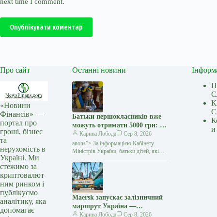
next time I comment.
Опублікувати коментар
Про сайт
Останні новини
Інформ
П
С
К
«Новини
С
Фінансів» —
Батьки першокласників вже
К
портал про
можуть отримати 5000 грн: як
и
гроші, бізнес
оформити «Пакунок
Карина Лобода
Сер 8, 2026
та
школяра» — Мінфін
anons”> За інформацією Кабінету
нерухомість в
Міністрів України, батьки дітей, які
Україні. Ми
у 2026−2027 навчальному році йдуть
стежимо за
до першого класу, вже можуть подати
криптовалют
заяву на отримання
ним ринком і
публікуємо
Maersk запускає залізничний
аналітику, яка
маршрут Україна —
допомагає
Констанца через атаки на
Карина Лобода
Сер 8, 2026