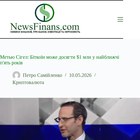
Перейти
до
вмісту
Метью Сігел: Біткоїн може досягти $1 млн у найближчі
п'ять років
Петро Самійленко
10.05.2026
Криптовалюта