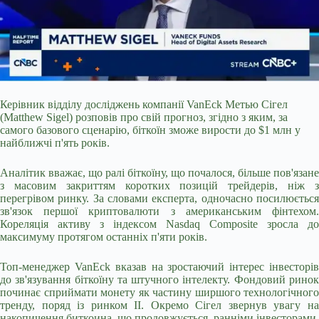
Керівник відділу досліджень компанії VanEck Метью Сігел
(Matthew Sigel) розповів про свій прогноз, згідно з яким, за
самого базового сценарію, біткоїн зможе вирости до $1 млн у
найближчі п'ять років.
Аналітик вважає, що ралі біткоїну, що почалося, більше пов'язане
з масовим закриттям коротких позицій трейдерів, ніж з
перегрівом ринку. За словами експерта, одночасно посилюється
зв'язок першої криптовалюти з американським фінтехом.
Кореляція активу з індексом Nasdaq Composite зросла
до
максимуму протягом останніх п'яти років.
Топ-менеджер VanEck вказав на зростаючий інтерес інвесторів
до зв'язування біткоїну та штучного інтелекту. Фондовий ринок
починає сприймати монету як частину ширшого технологічного
тренду, поряд із ринком ІІ. Окремо Сігел звернув увагу на
накопичення биткоина, що продовжується, ранніми інвесторами.