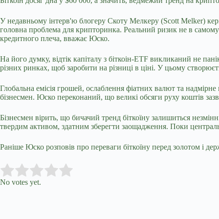
Біткоїн досяг дна у $60 000, а значить, ведмежий тренд на крип
У недавньому інтерв'ю блогеру Скоту Мелкеру (Scott Melker) кері
головна проблема для крипторинка. Реальний ризик не в самому б
кредитного плеча, вважає Юско.
На його думку, відтік капіталу з біткоін-ETF викликаний не пан
різних ринках, щоб заробити на різниці в ціні. У цьому створює
Глобальна емісія грошей, ослаблення фіатних валют та надмірн
бізнесмен. Юско переконаний, що великі обсяги руху коштів заз
Бізнесмен вірить, що бичачий тренд біткоїну залишиться незмін
твердим активом, здатним зберегти заощадження. Поки централь
Раніше Юско розповів про переваги біткоїну перед золотом і де
Submit Rating
Rate this item:
No votes yet.