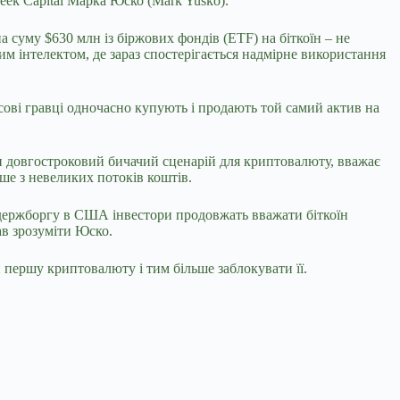
eek Capital Марка Юско (Mark Yusko).
а суму $630 млн із біржових фондів (ETF) на біткоїн – не
ним інтелектом, де
зараз спостерігається надмірне використання
нсові гравці одночасно купують і продають той самий актив на
и довгостроковий бичачий сценарій для криптовалюту, вважає
ше з невеликих потоків коштів.
і держборгу в США інвестори продовжать вважати біткоїн
ав зрозуміти Юско.
 першу криптовалюту і тим більше заблокувати її.