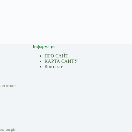
Інформація
ПРО САЙТ
КАРТА САЙТУ
Контакти
вної позики
них паперів