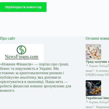
Опублікувати коментар
Про сайт
Останні нови
Уряд залучив 
«Новини Фінансів» — портал про гроші,
Карина Лобода
бізнес та нерухомість в Україні. Ми
anons”> Із початку
стежимо за криптовалютним ринком і
(ОВДП) понад 31
публікуємо аналітику, яка допомагає
орієнтуватися в економіці. Наша мета —
робити фінансові новини зрозумілими для
кожного.
Українські ін
Карина Лобода
anons”> Національ