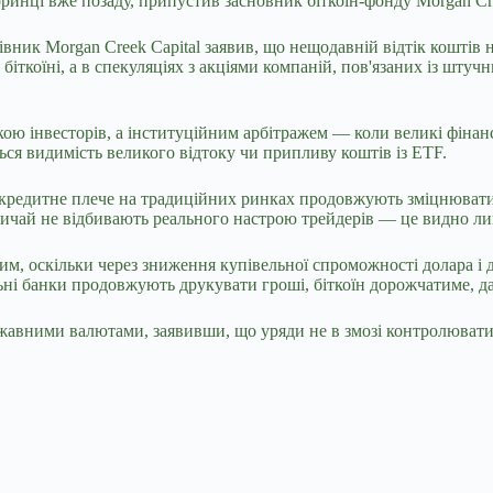
торинці вже позаду, припустив засновник біткоін-фонду Morgan Cr
вник Morgan Creek Capital заявив, що нещодавній відтік коштів н
іткоїні, а в спекуляціях з акціями компаній, пов'язаних із штуч
ікою інвесторів, а інституційним арбітражем — коли великі фіна
ться видимість великого відтоку чи припливу коштів із ETF.
е кредитне плече на традиційних ринках продовжують зміцнюват
вичай не відбивають реального настрою трейдерів — це видно ли
ним, оскільки через зниження купівельної спроможності долара 
ні банки продовжують друкувати гроші, біткоїн дорожчатиме, д
ржавними валютами, заявивши, що уряди не в змозі контролювати