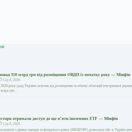
ни
понад 310 млрд грн від розміщення ОВДП із початку року — Мінфін
Сер 8, 2026
 2026 року уряд України залучив від розміщення та обміну облігацій внутрішньої держа
0 млрд грн…
вестори отримали доступ до ще п’яти іноземних ETF — Мінфін
Сер 8, 2026
на комісія з цінних паперів та фондового ринку (НКЦПФР) дозволила обіг в Україні цін