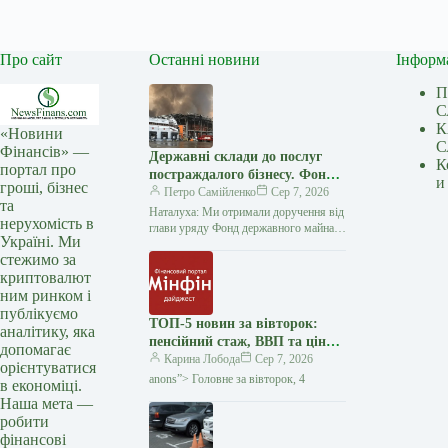
Про сайт
Останні новини
Інформ
П
С
К
«Новини
С
Фінансів» —
Державні склади до послуг
К
портал про
постраждалого бізнесу. Фонд
и
гроші, бізнес
держмайна отримав завдання
Петро Самійленко
Сер 7, 2026
та
від прем’єра
Наталуха: Ми отримали доручення від
нерухомість в
глави уряду Фонд державного майна
Україні. Ми
розпочав аудит складських приміщень
стежимо за
державних підприємств, щоб
криптовалют
визначити об’єкти, які…
ним ринком і
публікуємо
ТОП-5 новин за вівторок:
аналітику, яка
пенсійний стаж, ВВП та ціни
допомагає
на пальне — Мінфін
Карина Лобода
Сер 7, 2026
орієнтуватися
anons”> Головне за вівторок, 4
в економіці.
Наша мета —
робити
фінансові