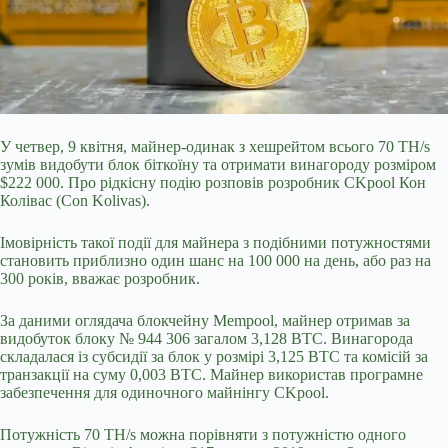
У четвер, 9 квітня, майнер-одинак з хешрейтом всього 70 TH/s
зумів видобути блок біткоїну та отримати винагороду розміром
$222 000. Про рідкісну подію розповів розробник CKpool Кон
Колівас (Con Kolivas).
Імовірність такої події для майнера з подібними потужностями
становить приблизно один шанс на 100 000 на день, або раз на
300 років, вважає розробник.
За даними оглядача блокчейну Mempool, майнер отримав за
видобуток блоку
№ 944 306 загалом 3,128 BTC. Винагорода
складалася із субсидії за блок у розмірі 3,125 BTC та комісій за
транзакції на суму 0,003 BTC. Майнер використав програмне
забезпечення для одиночного майнінгу CKpool.
Потужність 70 TH/s можна порівняти з потужністю одного