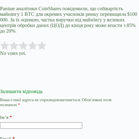
Раніше аналітики CoinShares повідомили, що собівартість
майнінгу 1 BTC для окремих учасників ринку перевищила $100
000. За їх оцінкою, частка виручки від майнінгу у великих
центрів обробки даних (ЦОД) до кінця року може впасти з 85%
до 20%.
Submit Rating
Rate this item:
No votes yet.
Залишити відповідь
Ваша e-mail адреса не оприлюднюватиметься.
Обов’язкові поля
позначені
*
Ім’я
*
Email
*