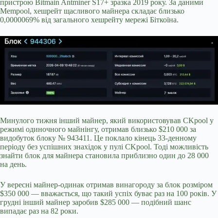
пристрою Bitmain Antminer S17+ зразка 2019 року. За даними
Mempool, хешрейт щасливого майнера складає близько
0,0000069% від загального хешрейту мережі Біткоїна.
Минулого тижня інший майнер, який використовував CKpool у
режимі одиночного майнінгу, отримав близько $210 000 за
видобуток блоку № 943411. Це поклало кінець 33-денному
періоду без успішних знахідок у пулі CKpool. Тоді можливість
знайти блок для майнера становила приблизно один до 28 000
на день.
У вересні майнер-одинак отримав винагороду за блок розміром
$350 000 — вважається, що такий успіх буває раз на 100 років. У
грудні інший майнер заробив $285 000 — подібний шанс
випадає раз на 82 роки.