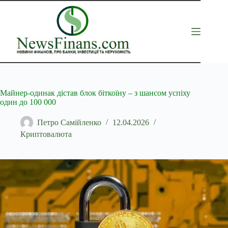
Перейти
до
вмісту
Майнер-одинак дістав блок біткоїну – з шансом успіху
один до 100 000
Петро Самійленко
12.04.2026
Криптовалюта