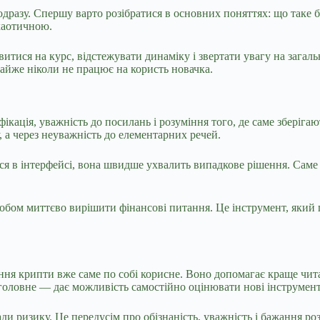
разу. Спершу варто розібратися в основних поняттях: що таке біт
 хаотичною.
итися на курс, відстежувати динаміку і звертати увагу на загал
майже ніколи не працює на користь новачка.
ація, уважність до посилань і розуміння того, де саме зберігаю
, а через неуважність до елементарних речей.
ся в інтерфейсі, вона швидше ухвалить випадкове рішення. Саме 
обом миттєво вирішити фінансові питання. Це інструмент, який п
ння крипти вже саме по собі корисне. Воно допомагає краще чита
 головне — дає можливість самостійно оцінювати нові інструменти
 ризику. Це передусім про обізнаність, уважність і бажання розу