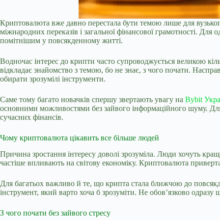
Криптовалюта вже давно перестала бути темою лише для вузького 
міжнародних переказів і загальної фінансової грамотності. Для 
помітнішим у повсякденному житті.
Водночас інтерес до крипти часто супроводжується великою кільк
відкладає знайомство з темою, бо не знає, з чого почати. Наспр
обирати зрозумілі інструменти.
Саме тому багато новачків спершу звертають увагу на
Bybit Укра
основними можливостями без зайвого інформаційного шуму. Для 
сучасних фінансів.
Чому криптовалюта цікавить все більше людей
Причина зростання інтересу доволі зрозуміла. Люди хочуть краще
частіше впливають на світову економіку. Криптовалюта привертає
Для багатьох важливо й те, що крипта стала ближчою до повсякд
інструмент, який варто хоча б зрозуміти. Не обов’язково одразу
З чого почати без зайвого стресу