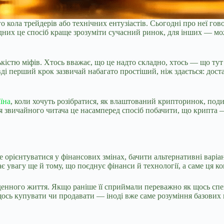
кола трейдерів або технічних ентузіастів. Сьогодні про неї гов
одних це спосіб краще зрозуміти сучасний ринок, для інших — мо
істю міфів. Хтось вважає, що це надто складно, хтось — що тут 
авді перший крок зазвичай набагато простіший, ніж здається: дос
їна
, коли хочуть розібратися, як влаштований крипторинок, поди
звичайного читача це насамперед спосіб побачити, що крипта — 
 орієнтуватися у фінансових змінах, бачити альтернативні варіан
 увагу ще й тому, що поєднує фінанси й технології, а саме ця ко
енного життя. Якщо раніше її сприймали переважно як щось спеку
 щось купувати чи продавати — іноді вже саме розуміння базових 