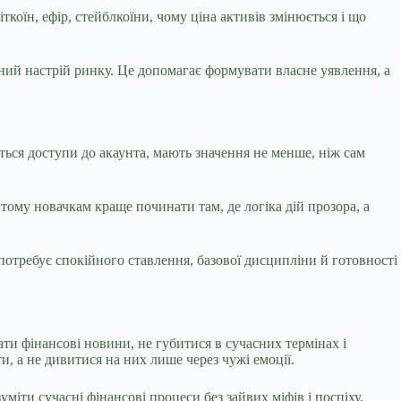
коїн, ефір, стейблкоїни, чому ціна активів змінюється і що
ьний настрій ринку. Це допомагає формувати власне уявлення, а
ться доступи до акаунта, мають значення не менше, ніж сам
тому новачкам краще починати там, де логіка дій прозора, а
отребує спокійного ставлення, базової дисципліни й готовності
ти фінансові новини, не губитися в сучасних термінах і
, а не дивитися на них лише через чужі емоції.
міти сучасні фінансові процеси без зайвих міфів і поспіху.