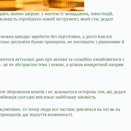
орять значно ширше: у контексті заощаджень, інвестицій,
жливість спробувати новий інструмент, який стає дедалі
можна швидко заробити без підготовки, а дехто взагалі
татньо зрозуміти базові принципи, не поспішати з рішеннями й
витися актуальні дані про активи та спокійно ознайомитися з
це не абстрактна тема з новин, а цілком конкретний напрям
ти збереження коштів і не залишатися осторонь тем, які дедалі
мбінація сьогодні викликає найбільшу цікавість.
лятивне, то тепер люди все частіше дивляться на неї як на
принципів дає відчуття впевненості.