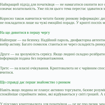
Найкращий підхід для початківця — не намагатися охопити все од
означає волатильність. Уже після цього тема перестає здаватися
Корисно також навчитися читати базову ринкову інформацію: див
не покладатися лише на чужі емоційні поради. У крипті поспіх 
На що дивитися в першу чергу
Найперше — на безпеку. Надійний пароль, двофакторна автентифік
вибір активу. Багато помилок стаються не через складність ринку
Друге — на зрозумілість сервісу. Якщо людині складно розібрати
інформація подана без перевантаження.
Третє — на власні очікування. Криптовалюта не є чарівним спос
вчитися.
Що справді дає перше знайомство з ринком
Навіть якщо людина не планує активно торгувати, базове розумі
спокійніше сприймати зміни, які відбуваються у світі грошей. А
У підсумку криптовалюта для початківця — це не про ризик заради