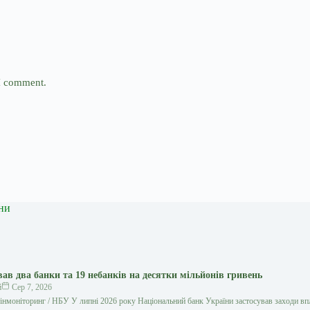
 I comment.
ни
в два банки та 19 небанків на десятки мільйонів гривень
й
Сер 7, 2026
нмоніторинг / НБУ У липні 2026 року Національний банк України застосував заходи вп