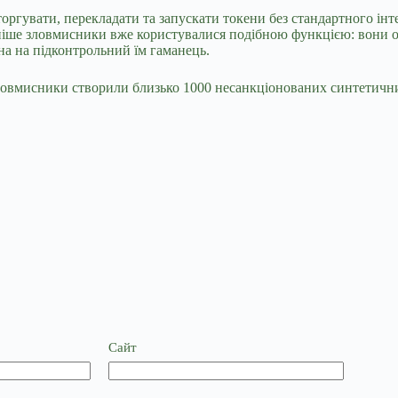
торгувати, перекладати та запускати токени без стандартного і
аніше зловмисники вже користувалися подібною функцією: вони о
на на підконтрольний їм гаманець.
Зловмисники створили близько 1000 несанкціонованих синтетични
Сайт