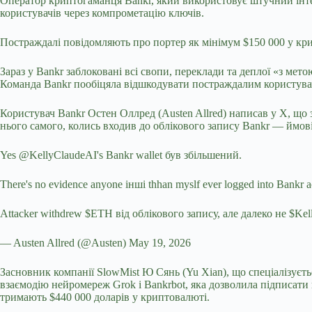
Оператор криптогаманця Bankr, який використовує штучний інтел
користувачів через компрометацію ключів.
Постраждалі повідомляють про портер як мінімум $150 000 у кр
Зараз у Bankr заблоковані всі свопи, переклади та деплої «з ме
Команда Bankr
пообіцяла відшкодувати постраждалим користувач
Користувач Bankr Остен Оллред (Austen Allred) написав у Х, що 
нього самого, колись входив до облікового запису Bankr — ймо
Yes @KellyClaudeAI's Bankr wallet був збільшений.
There's no evidence anyone інші thhan myslf ever logged into Bankr
Attacker withdrew $ETH від облікового запису, але далеко не $Ke
— Austen Allred (@Austen) May 19, 2026
Засновник компанії SlowMist Ю Сянь (Yu Xian), що спеціалізуєтьс
взаємодію нейромереж Grok і Bankrbot, яка дозволила підписати н
тримають $440 000 доларів у криптовалюті.