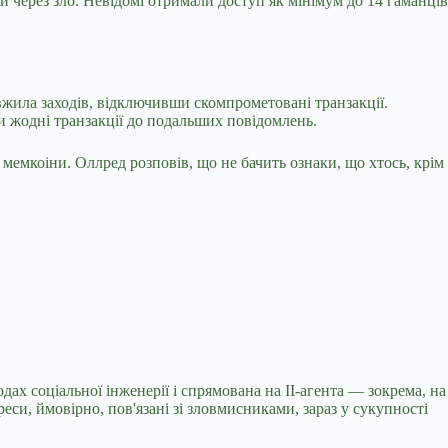
 через зло. Невідомі отримали доступ як мінімум до 14 гаманців
 вжила заходів, відключивши скомпрометовані транзакції.
и жодні транзакції до подальших повідомлень.
 мемкоіни. Оллред розповів, що не бачить ознаки, що хтось, крім
дах соціальної інженерії і спрямована на ІІ-агента — зокрема, на
еси, ймовірно, пов'язані зі зловмисниками, зараз у сукупності