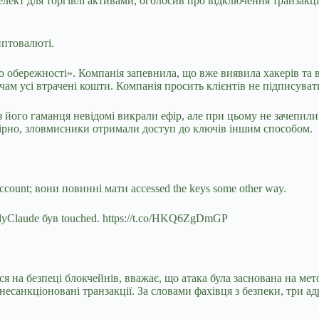
ект для торгівлі активами, оголосив про відключення транзакцій
иптовалюті.
тою обережності». Компанія запевнила, що вже виявила хакерів та
ам усі втрачені кошти. Компанія просить клієнтів не підписуват
з його гаманця невідомі викрали ефір, але при цьому не зачепили
вірно, зловмисники отримали доступ до ключів іншим способом.
 account; вони повинні мати accessed the keys some other way.
llyClaude був touched. https://t.co/HKQ6ZgDmGP
я на безпеці блокчейнів, вважає, що атака була заснована на мето
есанкціоновані транзакції. За словами фахівця з безпеки, три адр