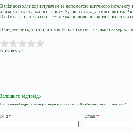
Bankr дозволяє користувачам за допомогою штучного інтелекту 
для кожного облікового запису X, що взаємодіє з його ботом. Р
Bankr на запуск токена. Потім хакери вивели кошти з цього токе
Напередодні криптопротокол Echo зіткнувся з атакою хакерів. 
Submit Rating
Rate this item:
No votes yet.
Залишити відповідь
Ваша e-mail адреса не оприлюднюватиметься.
Обов’язкові поля позначені
*
Ім’я
*
Email
*