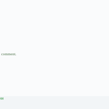
 I comment.
ни