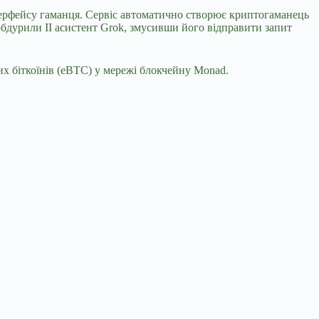
нтерфейсу гаманця. Сервіс автоматично створює криптогаманець
бдурили ІІ асистент Grok, змусивши його відправити запит
х біткоїнів (eBTC) у мережі блокчейну Monad.