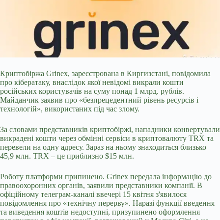
Криптобіржа Grinex, зареєстрована в Киргизстані, повідомила
про кібератаку, внаслідок якої невідомі викрали кошти
російських користувачів на суму понад 1 млрд. рублів.
Майданчик заявив про «безпрецедентний рівень ресурсів і
технологій», використаних під час злому.
За словами представників криптобіржі, нападники конвертували
викрадені кошти через обмінні сервіси в криптовалюту TRX та
перевели на одну адресу. Зараз на ньому знаходиться близько
45,9 млн. TRX – це приблизно $15 млн.
Роботу платформи припинено. Grinex передала інформацію до
правоохоронних органів, заявили представники компанії. В
офіційному телеграм-каналі ввечері 15 квітня з'явилося
повідомлення про «технічну перерву». Наразі функції введення
та виведення коштів недоступні, призупинено оформлення