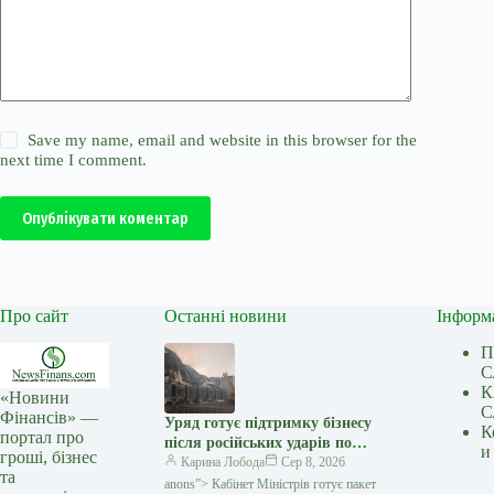
Save my name, email and website in this browser for the
next time I comment.
Опублікувати коментар
Про сайт
Останні новини
Інформ
П
С
К
«Новини
С
Фінансів» —
Уряд готує підтримку бізнесу
К
портал про
після російських ударів по
и
гроші, бізнес
логістичній інфраструктурі —
Карина Лобода
Сер 8, 2026
та
Мінфін
anons”> Кабінет Міністрів готує пакет