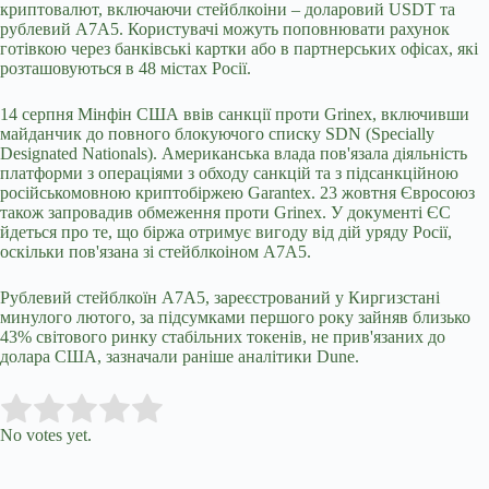
криптовалют, включаючи стейблкоіни – доларовий USDT та
рублевий A7A5. Користувачі можуть поповнювати рахунок
готівкою через банківські картки або в партнерських офісах, які
розташовуються в 48 містах Росії.
14 серпня Мінфін США ввів санкції проти Grinex, включивши
майданчик до повного блокуючого списку SDN (Specially
Designated Nationals). Американська влада пов'язала діяльність
платформи з операціями з обходу санкцій та з підсанкційною
російськомовною криптобіржею Garantex. 23 жовтня Євросоюз
також запровадив обмеження проти Grinex. У документі ЄС
йдеться про те, що біржа отримує вигоду від дій уряду Росії,
оскільки пов'язана зі стейблкоіном A7A5.
Рублевий стейблкоїн A7A5, зареєстрований у Киргизстані
минулого лютого, за підсумками першого року зайняв близько
43% світового ринку стабільних токенів, не прив'язаних до
долара США, зазначали раніше аналітики Dune.
Submit Rating
Rate this item:
No votes yet.