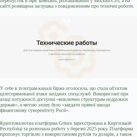
перепусток в офіс компанії, розташований у Москва-Сіті, а на
сайті розміщена заглушка з повідомленням про технічні роботи.
У себе в телеграм-каналі біржа оголосила, що стала об'єктом
цілеспрямованої атаки західних спецслужб. Використані при
атаці потужності доступні «виключно структурам недружніх
держав», а метою злому було «завдати прямої шкоди
фінансовому суверенітету Росії».
Криптовалютна платформа Grinex зареєстрована в Киргизькій
Республіці та розпочала роботу у березні 2025 року. Платформа
пропонує торгівлю з використанням рублів та доларів, а також