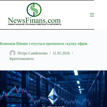
Перейти
до
вмісту
Компанія Bitmine готується припинити скупку ефірів
Петро Самійленко
11.05.2026
Криптовалюта