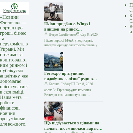
П
С
К
«Новини
С
Фінансів» —
Uklon придбав e-Wings і
К
портал про
вийшов на ринок
и
гроші, бізнес
електросамокатів
Петро Самійленко
Сер 8, 2026
та
Після першої M&A-угоди сервіс
нерухомість в
інтегрує оренду електросамокатів у
Україні. Ми
власний застосунок та розширює
стежимо за
екосистему міської мобільності
криптовалют
Українська технологічна компанія
Uklon завершила…
ним ринком і
публікуємо
Ferrexpo призупиняє
аналітику, яка
видобуток залізної руди в
допомагає
Україні через проблеми з
Карина Лобода
Сер 8, 2026
орієнтуватися
експортом — Мінфін
anons”> Гірничорудна компанія
в економіці.
Ferrexpo тимчасово зупиняє
Наша мета —
видобуток і виробництво залізорудної
робити
продукції на своїх українських
фінансові
підприємствах. Причиною стали
новини
проблеми
зрозумілими
Що відбувається з цінами на
для кожного.
пальне: як змінилася вартість