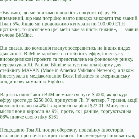
«Вважаю, що ми знизимо швидкість покупок ефіру. Не
впевнений, що нам потрібно надто швидко виконати так званий
План 5%. Якщо ми продовжимо купувати по 100 000 ETH
щотижня, то досягнемо цієї мети вже за шість тижнів», — заявив
голова BitMine.
Він сказав, що компанія планує зосередитись на інших видах
діяльності. BitMine заробляє на стейкінгу ефіру, інвестує у
високоризикові проекти та представлена на фондовому ринку,
перерахував Лі. Раніше Bitmine запустила платформу для
стейкінгу MAVAN (Made in America Validator Network), а також
інвестувала в медіакомпанію Beast Industries та американську
холдингову компанію Eightco.
Вартість однієї акції BitMine може сягнути $5000, якщо курс
ефіру зросте до $250 000, припустив Лі. У четвер, 7 травня, акції
компанії впали на 4% і закрилися на рівні $22,01. Минулого
місяця вони виросли на 9%, проте, як і раніше, торгуються на
86% нижче свого піку $161.
Нещодавно Том Лі, попри обережну поведінку інвесторів,
оголосив про початок криптовісні. Топ-менеджер сподівається,