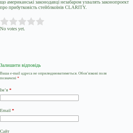
що американські законодавці незабаром ухвалять законопроект
про прибутковість стейблкоїнів CLARITY.
Submit Rating
Rate this item:
No votes yet.
Залишити відповідь
Ваша e-mail адреса не оприлюднюватиметься.
Обов’язкові поля
позначені
*
Ім’я
*
Email
*
Сайт