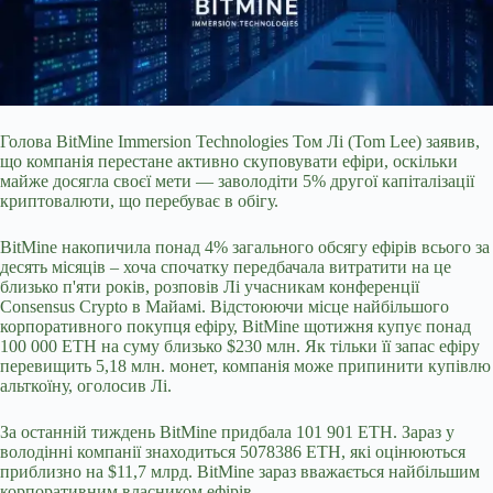
Голова BitMine Immersion Technologies Том Лі (Tom Lee) заявив,
що компанія перестане активно скуповувати ефіри, оскільки
майже досягла своєї мети — заволодіти 5% другої капіталізації
криптовалюти, що перебуває в обігу.
BitMine накопичила понад 4% загального обсягу ефірів всього за
десять місяців – хоча спочатку передбачала витратити на це
близько п'яти років, розповів Лі учасникам конференції
Consensus Crypto в Майамі. Відстоюючи місце найбільшого
корпоративного покупця ефіру, BitMine
щотижня купує понад
100 000 ETH на суму близько $230 млн. Як тільки її запас ефіру
перевищить 5,18 млн. монет, компанія може припинити купівлю
альткоїну, оголосив Лі.
За останній тиждень BitMine придбала 101 901 ETH. Зараз у
володінні компанії знаходиться 5078386 ETH, які оцінюються
приблизно на $11,7 млрд. BitMine зараз вважається найбільшим
корпоративним власником ефірів.