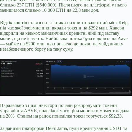
близько 237 ETH ($540 000). Після цього на платформі у нього
залишилося близько 10 000 ETH на 22,8 млн дол.
Відтік коштів стався на тлі атаки на криптовалютний міст Kelp,
під час якої зловмисники вкрали токени на $292 млн. Хакери
відкрили на кількох майданчиках кредитні лінії під заставу
монет, що не існують. Найбільша позика була відкрита на Aave
— майже на $200 млн, що призвело до появи на майданчику
незабезпеченого боргу на таку суму.
Паралельно з цим інвестори почали розпродувати токени
управління AAVE, внаслідок чого ціна монети в момент падала
на 20%. Станом на ранок понеділка токен торгується $92,33.
За даними платформи DeFiLlama, пули кредитування USDT та