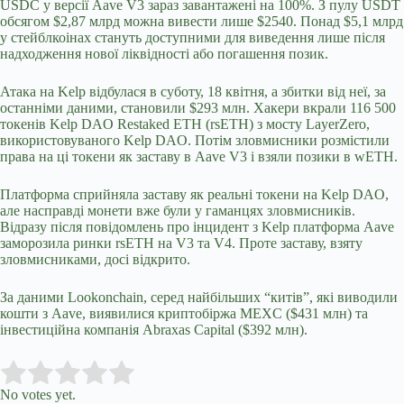
USDC у версії Aave V3 зараз завантажені на 100%. З пулу USDT
обсягом $2,87 млрд можна вивести лише $2540. Понад $5,1 млрд
у стейблкоінах стануть доступними для виведення лише після
надходження нової ліквідності або погашення позик.
Атака на Kelp відбулася в суботу, 18 квітня, а збитки від неї, за
останніми даними, становили $293 млн. Хакери вкрали 116 500
токенів Kelp DAO Restaked ETH (rsETH) з мосту LayerZero,
використовуваного Kelp DAO. Потім зловмисники розмістили
права на ці токени як заставу в Aave V3 і взяли позики в wETH.
Платформа сприйняла заставу як реальні токени на Kelp DAO,
але насправді монети вже були у гаманцях зловмисників.
Відразу після повідомлень про інцидент з Kelp платформа Aave
заморозила ринки rsETH на V3 та V4. Проте заставу, взяту
зловмисниками, досі відкрито.
За даними Lookonchain, серед найбільших “китів”, які виводили
кошти з Aave, виявилися криптобіржа MEXC ($431 млн) та
інвестиційна компанія Abraxas Capital ($392 млн).
Submit Rating
Rate this item:
No votes yet.