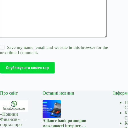
Save my name, email and website in this browser for the
next time I comment.
Опублікувати коментар
Про сайт
Останні новини
Інформ
П
С
К
«Новини
С
Фінансів» —
Alliance bank розширив
К
портал про
можливості інтернет-