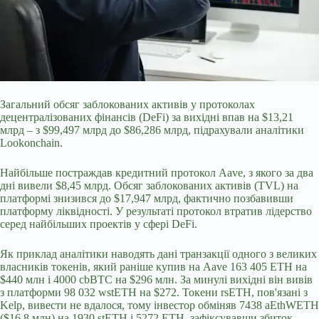
Загальний обсяг заблокованих активів у протоколах
децентралізованих фінансів (DeFi) за вихідні впав на $13,21
млрд – з $99,497 млрд до $86,286 млрд, підрахували аналітики
Lookonchain.
Найбільше постраждав кредитний протокол Aave, з якого за два
дні вивели $8,45 млрд. Обсяг заблокованих активів (TVL) на
платформі знизився до $17,947 млрд, фактично позбавивши
платформу ліквідності. У результаті протокол втратив лідерство
серед найбільших проектів у сфері DeFi.
Як приклад аналітики наводять дані
транзакції одного з великих
власників токенів, який раніше купив на Aave 163 405 ETH на
$440 млн і 4000 cbBTC на $296 млн. За минулі вихідні він вивів
з платформи 98 032 wstETH на $272. Токени rsETH, пов'язані з
Kelp, вивести не вдалося, тому інвестор обміняв 7438 aEthWETH
($16,8 млн) на 1930 stETH і 5272 ETH, зафіксувавши збиток