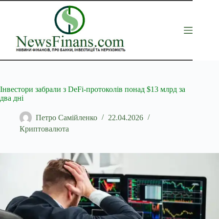
Перейти
до
вмісту
Інвестори забрали з DeFi-протоколів понад $13 млрд за
два дні
Петро Самійленко
22.04.2026
Криптовалюта