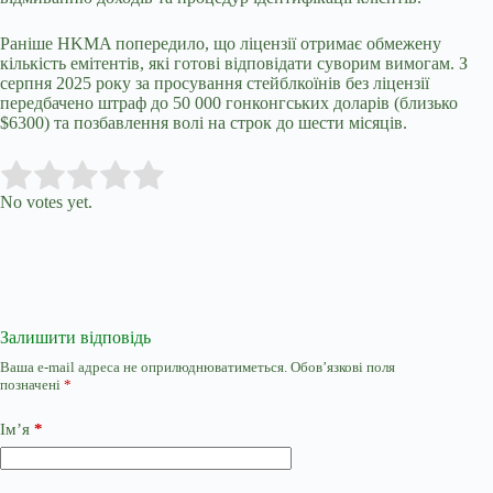
Раніше HKMA попередило, що ліцензії отримає обмежену
кількість емітентів, які готові відповідати суворим вимогам. З
серпня 2025 року за просування стейблкоїнів без ліцензії
передбачено штраф до 50 000 гонконгських доларів (близько
$6300) та позбавлення волі на строк до шести місяців.
Submit Rating
Rate this item:
No votes yet.
Залишити відповідь
Ваша e-mail адреса не оприлюднюватиметься.
Обов’язкові поля
позначені
*
Ім’я
*