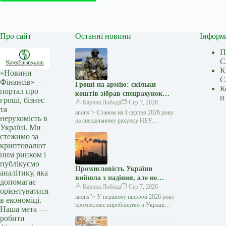
Про сайт
Останні новини
Інформ
П
С
К
«Новини
С
Фінансів» —
Гроші на армію: скільки
К
портал про
коштів зібрав спецрахунок
и
гроші, бізнес
НБУ та кому їх передали —
Карина Лобода
Сер 7, 2026
та
Мінфін
anons”> Станом на 1 серпня 2026 року
нерухомість в
на спеціальному рахунку НБУ,
Україні. Ми
відкритому для підтримки сил
стежимо за
оборони у перший день
криптовалют
повномасштабного вторгнення,
залишається…
ним ринком і
публікуємо
Промисловість України
аналітику, яка
вийшла з падіння, але не
допомагає
перейшла до зростання: що
Карина Лобода
Сер 7, 2026
орієнтуватися
показують дані за 2026 рік —
anons”> У першому півріччі 2026 року
в економіці.
Мінфін
промислове виробництво в Україні
Наша мета —
скоротилося на всього на 0,2%
робити
порівняно з аналогічним періодом