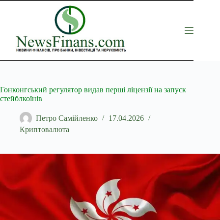
Перейти
до
вмісту
Гонконгський регулятор видав перші ліцензії на запуск
стейблкоїнів
Петро Самійленко
17.04.2026
Криптовалюта