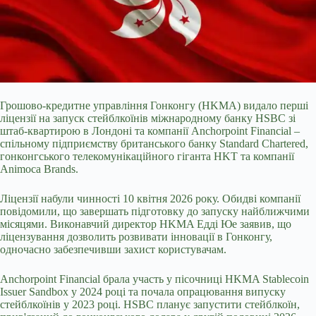
Грошово-кредитне управління Гонконгу (HKMA) видало перші
ліцензії на запуск стейблкоїнів міжнародному банку HSBC зі
штаб-квартирою в Лондоні та компанії Anchorpoint Financial –
спільному підприємству британського банку Standard Chartered,
гонконгського телекомунікаційного гіганта HKT та компанії
Animoca Brands.
Ліцензії набули чинності 10 квітня 2026 року. Обидві компанії
повідомили, що завершать підготовку до запуску найближчими
місяцями. Виконавчий директор HKMA Едді Юе заявив, що
ліцензування дозволить розвивати інновації в Гонконгу,
одночасно забезпечивши захист користувачам.
Anchorpoint Financial брала участь у пісочниці HKMA Stablecoin
Issuer Sandbox у 2024 році та почала опрацювання випуску
стейблкоїнів у 2023 році. HSBC планує запустити стейблкоїн,