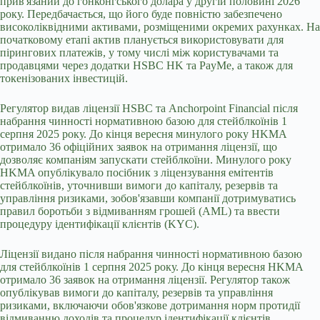
прив'язаний до гонконгського долара у другій половині 2026
року. Передбачається, що його буде повністю забезпечено
високоліквідними активами, розміщеними окремих рахунках. На
початковому етапі актив планується використовувати для
пірингових платежів, у тому числі між користувачами та
продавцями через додатки HSBC HK та PayMe, а також для
токенізованих інвестицій.
Регулятор видав ліцензії HSBC та Anchorpoint Financial після
набрання чинності нормативною базою для стейблкоїнів 1
серпня 2025 року. До кінця вересня минулого року HKMA
отримало 36 офіційних заявок на отримання ліцензії, що
дозволяє компаніям запускати стейблкоїни. Минулого року
HKMA опублікувало посібник з ліцензування емітентів
стейблкоїнів, уточнивши вимоги до капіталу, резервів та
управління ризиками, зобов'язавши компанії дотримуватись
правил боротьби з відмиванням грошей (AML) та ввести
процедуру ідентифікації клієнтів (KYC).
Ліцензії видано після набрання чинності нормативною базою
для стейблкоїнів 1 серпня 2025 року. До кінця вересня HKMA
отримало 36 заявок на отримання ліцензії. Регулятор також
опублікував вимоги до капіталу, резервів та управління
ризиками, включаючи обов'язкове дотримання норм протидії
відмиванню доходів та процедур ідентифікації клієнтів.