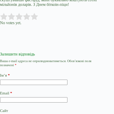
мільйонів доларів. З Днем біткоін-піци!
Submit Rating
Rate this item:
No votes yet.
Залишити відповідь
Ваша e-mail адреса не оприлюднюватиметься.
Обов’язкові поля
позначені
*
Ім’я
*
Email
*
Сайт