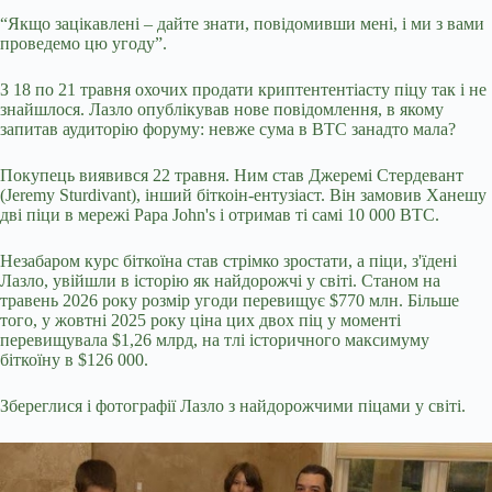
“Якщо зацікавлені – дайте знати, повідомивши мені, і ми з вами
проведемо цю угоду”.
З 18 по 21 травня охочих продати криптентентіасту піцу так і не
знайшлося. Лазло опублікував нове повідомлення, в якому
запитав аудиторію форуму: невже сума в BTC занадто мала?
Покупець виявився 22 травня. Ним став Джеремі Стердевант
(Jeremy Sturdivant), інший біткоін-ентузіаст. Він замовив Ханешу
дві піци в мережі Papa John's і отримав ті самі 10 000 BTC.
Незабаром курс біткоїна став стрімко зростати, а піци, з'їдені
Лазло, увійшли в історію як найдорожчі у світі. Станом на
травень 2026 року розмір угоди перевищує $770 млн. Більше
того, у жовтні 2025 року ціна цих двох піц у моменті
перевищувала $1,26 млрд, на тлі історичного максимуму
біткоїну в $126 000.
Збереглися і фотографії Лазло з найдорожчими піцами у світі.