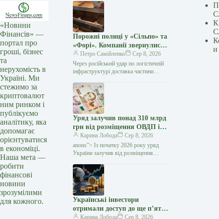
П
С
К
«Новини
С
Фінансів» —
Порожні полиці у «Сільпо» та
К
портал про
«Форі». Компанії звернулися
и
гроші, бізнес
до українців
Петро Самійленко
Сер 8, 2026
та
Через російський удар по логістичній
нерухомість в
інфраструктурі доставка частини
Україні. Ми
товарів до деяких магазинів потребує
стежимо за
більше часу У супермаркетах «Сільпо»
криптовалют
та «Фора»,…
ним ринком і
публікуємо
Уряд залучив понад 310 млрд
аналітику, яка
грн від розміщення ОВДП із
допомагає
початку року — Мінфін
Карина Лобода
Сер 8, 2026
орієнтуватися
anons”> Із початку 2026 року уряд
в економіці.
України залучив від розміщення
Наша мета —
та обміну облігацій внутрішньої
робити
державної позики (ОВДП) понад 310
фінансові
млрд грн…
новини
зрозумілими
Українські інвестори
для кожного.
отримали доступ до ще п’яти
іноземних ETF — Мінфін
Карина Лобода
Сер 8, 2026