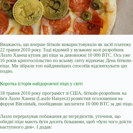
Вважають, що вперше біткоїн використовували як засіб платежу
22 травня 2010 року. Тоді відомий у вузькому колі розробник
Лазло Ханеш купив дві піци за дивовижні 10 000 BTC. Ось уже
16 років криптоспільство по всьому світу відзначає День біткоін-
піци. Ми зібрали топ найдивніших способів відсвяткувати цю
подію.
Коротка історія найдорожчої піци у світі
18 травня 2010 року програміст зі США, біткоін-розробник на
ім'я Лазло Ханеш (Laszlo Hanyecz) розмістив оголошення на
форумі Bitcointalk,
пообіцявши заплатити 10 000 BTC за дві піци.
Лазло перерахував побажання до інгредієнтів, уточнив, що
обидві піци мають бути досить більшими, щоб «було чого доїсти
наступного дня». І додав: