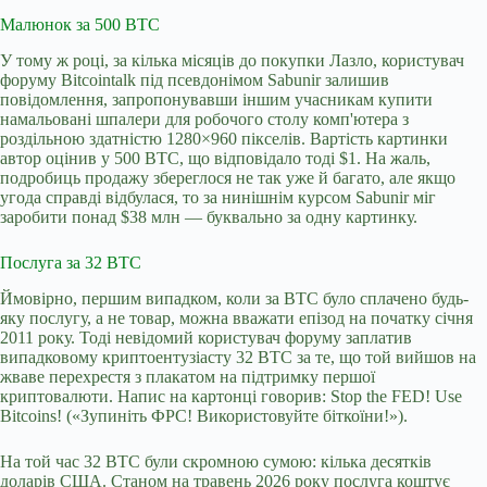
Малюнок за 500 BTC
У тому ж році, за кілька місяців до покупки Лазло, користувач
форуму Bitcointalk під псевдонімом Sabunir залишив
повідомлення, запропонувавши іншим учасникам купити
намальовані шпалери для робочого столу комп'ютера з
роздільною здатністю 1280×960 пікселів. Вартість картинки
автор оцінив у 500 BTC, що відповідало тоді $1. На жаль,
подробиць продажу збереглося не так уже й багато, але якщо
угода справді відбулася, то за нинішнім курсом Sabunir міг
заробити понад $38 млн — буквально за одну картинку.
Послуга за 32 BTC
Ймовірно, першим випадком, коли за BTC було сплачено будь-
яку послугу, а не товар, можна вважати епізод на початку січня
2011 року. Тоді невідомий користувач форуму заплатив
випадковому криптоентузіасту 32 BTC за те, що той вийшов на
жваве перехрестя з плакатом на підтримку першої
криптовалюти. Напис на картонці говорив: Stop the FED! Use
Bitcoins! («Зупиніть ФРС! Використовуйте біткоїни!»).
На той час 32 BTC були скромною сумою: кілька десятків
доларів США. Станом на травень 2026 року послуга коштує