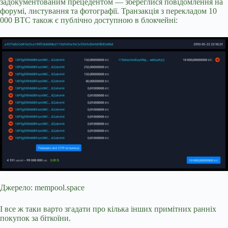
задокументованим прецедентом — збереглися повідомлення на
форумі, листування та фотографії. Транзакція з перекладом 10
000 BTC також є публічно доступною в блокчейні:
Джерело: mempool.space
І все ж таки варто згадати про кілька інших примітних ранніх
покупок за біткоїни.