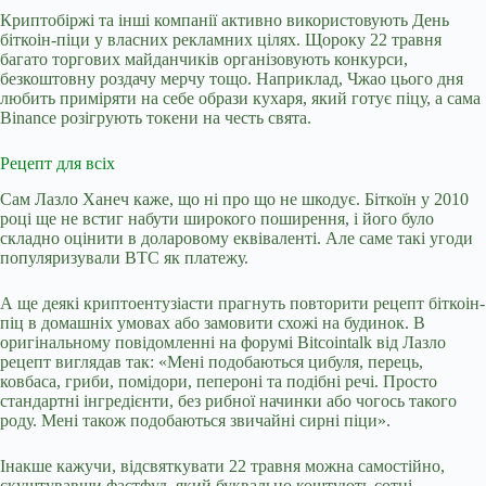
Криптобіржі та інші компанії активно використовують День
біткоін-піци у власних рекламних цілях. Щороку 22 травня
багато торгових майданчиків організовують конкурси,
безкоштовну роздачу мерчу тощо. Наприклад, Чжао цього дня
любить приміряти на себе образи кухаря, який готує піцу, а сама
Binance розігрують токени на честь свята.
Рецепт для всіх
Сам Лазло Ханеч каже, що ні про що не шкодує. Біткоїн у 2010
році ще не встиг набути широкого поширення, і його було
складно оцінити в доларовому еквіваленті. Але саме такі угоди
популяризували BTC як платежу.
А ще деякі криптоентузіасти прагнуть повторити рецепт біткоін-
піц в домашніх умовах або замовити схожі на будинок. В
оригінальному повідомленні на форумі Bitcointalk від Лазло
рецепт виглядав так: «Мені подобаються цибуля, перець,
ковбаса, гриби, помідори, пепероні та подібні речі. Просто
стандартні інгредієнти, без рибної начинки або чогось такого
роду. Мені також подобаються звичайні сирні піци».
Інакше кажучи, відсвяткувати 22 травня можна самостійно,
скуштувавши фастфуд, який буквально коштують сотні