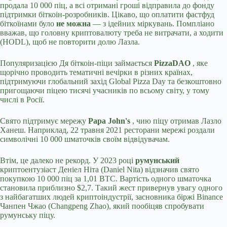
продала 10 000 піц, а всі отримані гроші відправила до фонду
підтримки біткоін-розробників. Цікаво, що оплатити фастфуд
біткоїнами було
не можна
— з ідейних міркувань. Помпліано
вважав, що головну криптовалюту треба не витрачати, а ходити
(HODL), щоб не повторити долю Лазла.
Популяризацією Дя біткоін-піци займається
PizzaDAO
, яке
щорічно проводить тематичні вечірки в різних країнах,
підтримуючи глобальний захід Global Pizza Day та безкоштовно
пригощаючи піцею тисячі учасників по всьому світу, у тому
числі в Росії.
Свято підтримує мережу
Papa John's
, чию піцу отримав Лазло
Ханеш. Наприклад, 22 травня 2021 ресторани мережі роздали
символічні 10 000 шматочків своїм відвідувачам.
Втім, це далеко не рекорд. У 2023 році
румунський
криптоентузіаст Деніел Ніта (Daniel Nita) відзначив свято
покупкою 10 000 піц за 1,01 BTC. Вартість одного шматочка
становила приблизно $2,7. Такий жест привернув увагу одного
з найбагатших людей криптоіндустрії, засновника біржі Binance
Чанпен Чжао (Changpeng Zhao), який пообіцяв спробувати
румунську піцу.