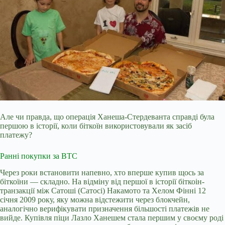
Але чи правда, що операція Ханеша-Стердеванта справді була
першою в історії, коли біткоїн використовували як засіб
платежу?
Ранні покупки за BTC
Через роки встановити напевно, хто вперше купив щось за
біткоїни — складно. На відміну від першої в історії біткоін-
транзакції між Сатоші (Сатосі) Накамото та Хелом Фінні 12
січня 2009 року, яку можна відстежити через блокчейн,
аналогічно верифікувати призначення більшості платежів не
вийде. Купівля піци Лазло Ханешем стала першим у своєму роді