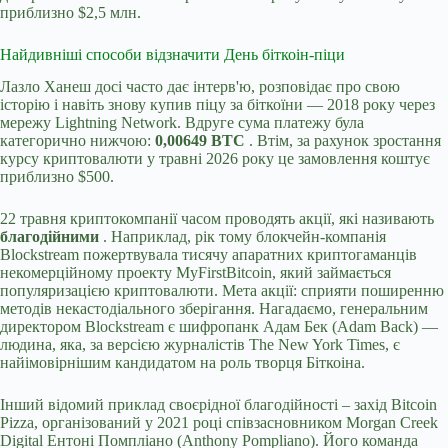
приблизно $2,5 млн.
Найдивніші способи відзначити День біткоін-піци
Лазло Ханеш досі часто дає інтерв'ю, розповідає про свою
історію і навіть знову купив піцу за біткоїни — 2018 року через
мережу Lightning Network. Вдруге сума платежу була
категорично нижчою:
0,00649 BTC
. Втім, за рахунок зростання
курсу криптовалюти у травні 2026 року це замовлення коштує
приблизно $500.
22 травня криптокомпанії часом проводять акції, які називають
благодійними
. Наприклад, рік тому блокчейн-компанія
Blockstream пожертвувала тисячу апаратних криптогаманців
некомерційному проекту MyFirstBitcoin, який займається
популяризацією криптовалюти. Мета акції: сприяти поширенню
методів некастодіального зберігання. Нагадаємо, генеральним
директором Blockstream є шифропанк Адам Бек (Adam Back) —
людина, яка, за версією журналістів The New York Times, є
найімовірнішим кандидатом на роль творця Біткоіна.
Інший відомий приклад своєрідної благодійності – захід Bitcoin
Pizza, організований у 2021 році співзасновником Morgan Creek
Digital Ентоні Помпліано (Anthony Pompliano). Його команда