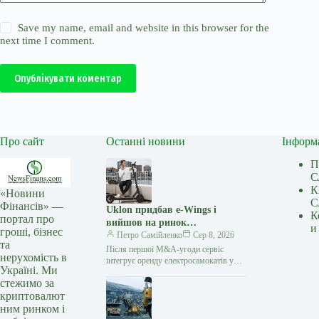
Save my name, email and website in this browser for the
next time I comment.
Опублікувати коментар
Про сайт
Останні новини
Інформ
П
С
К
«Новини
С
Фінансів» —
Uklon придбав e-Wings і
К
портал про
вийшов на ринок
и
гроші, бізнес
електросамокатів
Петро Самійленко
Сер 8, 2026
та
Після першої M&A-угоди сервіс
нерухомість в
інтегрує оренду електросамокатів у
Україні. Ми
власний застосунок та розширює
стежимо за
екосистему міської мобільності
криптовалют
Українська технологічна компанія
Uklon завершила…
ним ринком і