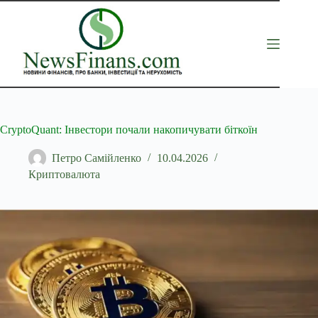
Перейти
до
вмісту
CryptoQuant: Інвестори почали накопичувати біткоїн
Петро Самійленко
10.04.2026
Криптовалюта