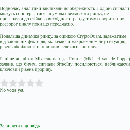
Водночас, аналітики закликали до обережності. Подібні сигнали
можуть спостерігатися і в умовах ведмежого ринку, не
призводячи до стійкого висхідного тренду, тому говорити про
розворот циклу поки що передчасно.
Подальша динаміка ринку, за оцінкою CryptoQuant, залежатиме
від зовнішніх факторів, включаючи макроекономічну ситуацію,
рівень ліквідності та приплив великого капіталу.
Раніше аналітик Міхаель ван де Поппе (Michael van de Poppe)
заявив, що бичачі сигнали біткоїну посилюються, наближаючи
ключовий рівень прориву.
Submit Rating
Rate this item:
No votes yet.
Залишити відповідь