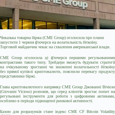
Чиказька товарна біржа (CME Group) оголосила про плани
запустити 1 червня ф'ючерси на волатильність біткоїну.
Торговий майданчик чекає на схвалення американської влади.
CME Group оголосила ці ф'ючерси першими регульованими
контрактами такого типу. Трейдери зможуть будувати стратегії
на очікуваному зростанні чи зниженні волатильності біткоїну
без прямої купівлі криптовалюти, пояснили перевагу продукту
представники біржі.
Глава криптовалютного напрямку CME Group Джованні Вічіозо
(Giovanni
Vicioso) розповів, що серед клієнтів зростає попит на
регульовані інструменти для роботи з цифровими активами,
особливо в періоди підвищеної ринкової активності.
Базою для розрахунків стане індекс CME CF Bitcoin Volatility