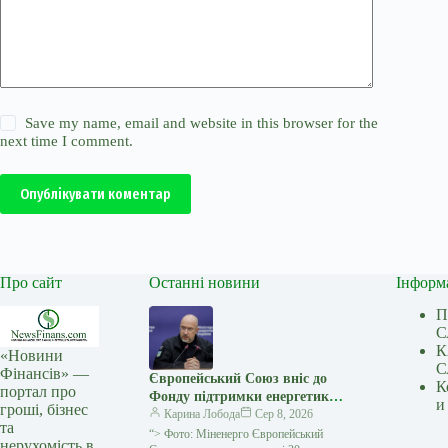
Save my name, email and website in this browser for the
next time I comment.
Опублікувати коментар
Про сайт
Останні новини
Інформ
П
С
К
«Новини
С
Фінансів» —
Європейський Союз вніс до
К
портал про
Фонду підтримки енергетики
и
гроші, бізнес
України додаткові €30 млн
Карина Лобода
Сер 8, 2026
та
“> Фото: Міненерго Європейський
нерухомість в