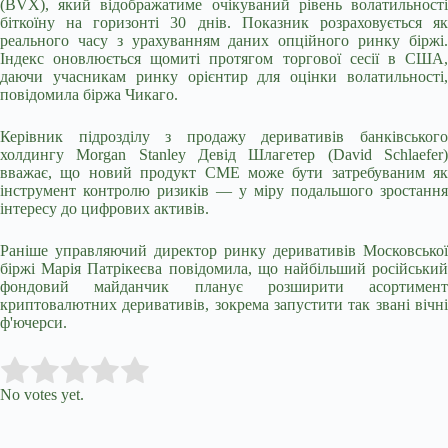
(BVX), який відображатиме очікуваний рівень волатильності
біткоїну на горизонті 30 днів. Показник розраховується як
реального часу з урахуванням даних опційного ринку біржі.
Індекс оновлюється щомиті протягом торгової сесії в США,
даючи учасникам ринку орієнтир для оцінки волатильності,
повідомила біржа Чикаго.
Керівник підрозділу з продажу деривативів банківського
холдингу Morgan Stanley Девід Шлагетер (David Schlaefer)
вважає, що новий продукт CME може бути затребуваним як
інструмент контролю ризиків — у міру подальшого зростання
інтересу до цифрових активів.
Раніше управляючий директор ринку деривативів Московської
біржі Марія Патрікеєва повідомила, що найбільший російський
фондовий майданчик планує розширити асортимент
криптовалютних деривативів, зокрема запустити так звані вічні
ф'ючерси.
Submit Rating
Rate this item:
No votes yet.