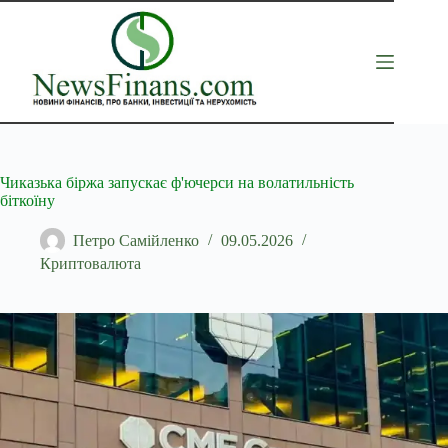
Перейти
до
вмісту
Чиказька біржа запускає ф'ючерси на волатильність
біткоїну
Петро Самійленко
09.05.2026
Криптовалюта