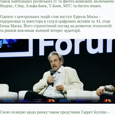
також найбільших російських IT та фінтех-компаній, включаючи
Яндекс, Сбер, Альфа-Банк, Т-Банк, МТС та багато інших.
Однією з центральних подій став виступ Еррола Маска –
підприємця та інвестора в галузі цифрових активів та AI, отця
Ілона Маска. Його стратегічний погляд на розвиток технологій
та ринків викликав значний інтерес аудиторії.
Свою позицію щодо ринку також представив Гаррет Булліш –