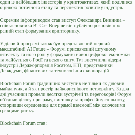
один із найбільших інвесторів у криптоактивах, який поділився
оцінкою поточного етапу та перспектив розвитку індустрії.
Окремим інфоприводом став виступ Олександра Винника –
співзасновника BTC-e. Вперше він публічно розповів про
ранній етап формування крипторинку.
У діловій програмі також був представлений перший
масштабний AI Future – Форум, присвячений штучному
інтелекту та його ролі у формуванні нової цифрової економіки
та майбутнього Росії та всього світу. Тут виступили лідери
індустрії Держкорпорація Росатом, НТІ, представники
Держдуми, фінансових та технологічних корпорацій.
Blockchain Forum традиційно виступив не тільки як діловий
майданчик, а й як простір найкориснішого нетворкінгу. За два
дні учасники провели десятки зустрічей та переговорів! Форум
об'єднав ділову програму, виставку та професійну спільноту,
створивши середовище для прямої взаємодії між ключовими
гравцями ринку.
Blockchain Forum став: