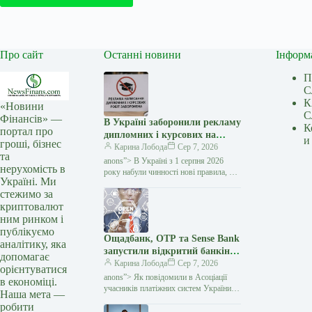
Про сайт
Останні новини
Інформ
П
С
К
«Новини
С
Фінансів» —
В Україні заборонили рекламу
К
портал про
дипломних і курсових на
и
гроші, бізнес
замовлення: кого стосуються
Карина Лобода
Сер 7, 2026
та
нові правила — Мінфін
anons”> В Україні з 1 серпня 2026
нерухомість в
року набули чинності нові правила, які
Україні. Ми
забороняють рекламувати послуги
стежимо за
з написання академічних робіт замість
криптовалют
студентів і…
ним ринком і
публікуємо
Ощадбанк, OTP та Sense Bank
аналітику, яка
запустили відкритий банкінг:
допомагає
що змінилося для клієнтів —
Карина Лобода
Сер 7, 2026
орієнтуватися
Мінфін
anons”> Як повідомили в Асоціації
в економіці.
учасників платіжних систем України
Наша мета —
EMA, OTP Bank, Sense Bank та
робити
Ощадбанк офіційно приєдналися