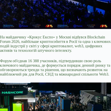
На майданчику «Крокус Експо» у Москві відбувся Blockchain
Forum 2026, найбільше криптособиття в Росії та одна з ключових
подій індустрії у світі у сфері криптовалют, web3, цифрових
активів та технологій штучного інтелекту.
Форум об'єднав 16 388 учасників, підтвердивши свою роль
ключового майданчика, де формується порядок денний ринку та
обговорюються тренди та рішення, що визначають розвиток на
найближчий рік для Росії, СНД та міжнародної спільноти Web3.