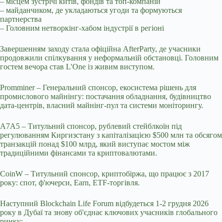
– місцем зустрічі китів, фондів та топ-компаній
– майданчиком, де укладаються угоди та формуються
партнерства
– Головним нетворкінг-хабом індустрії в регіоні
Завершенням заходу стала офіційна AfterParty, де учасники
продовжили спілкування у неформальній обстановці. Головним
гостем вечора став L'One із живим виступом.
Promminer – Генеральний спонсор, екосистема рішень для
промислового майнінгу: постачання обладнання, будівництво
дата-центрів, власний майнінг-пул та системи моніторингу.
A7A5 – Титульний спонсор, рублевий стейблкоїн під
регулюванням Киргизстану з капіталізацією $500 млн та обсягом
транзакцій понад $100 млрд, який виступає мостом між
традиційними фінансами та криптовалютами.
CoinW – Титульний спонсор, криптобіржа, що працює з 2017
року: спот, ф'ючерси, Earn, ETF-торгівля.
Наступний Blockchain Life Forum відбудеться 1-2 грудня 2026
року в Дубаї та знову об'єднає ключових учасників глобального
ринку: