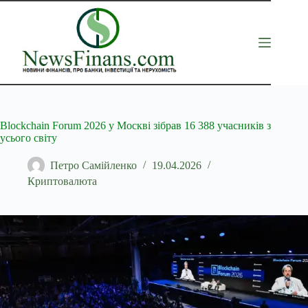
Перейти
до
вмісту
Blockchain Forum 2026 у Москві зібрав 16 388 учасників з
усього світу
Петро Самійленко
19.04.2026
Криптовалюта