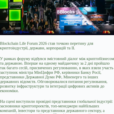
Blockchain Life Forum 2026 став
точкою перетину для
криптоіндустрії, держави, корпорацій та ІІ.
У рамках форуму відбувся змістовний діалог між криптобізнесом
та державою. Вперше на одному майданчику за 2 дні пройшло
так багато сесій, присвячених регулюванню, в яких взяли участь
заступник міністра МінЦифри РФ, керівники Банку Росії,
представники Державної Думи РФ, Міненерго та інших
державних відомств. Обговорювалися питання регулювання,
розвитку інфраструктури та інтеграції цифрових активів до
економіки.
На сцені виступили провідні представники глобальної індустрії:
засновники криптопроектів, топ-менеджери найбільших
компаній, інвестори та представники державного сектору, а