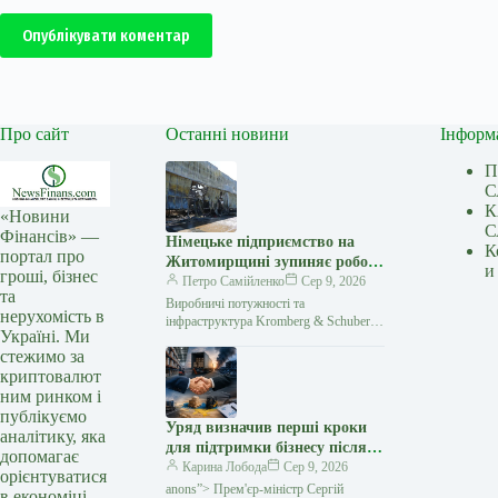
Опублікувати коментар
Про сайт
Останні новини
Інформ
П
С
К
«Новини
С
Фінансів» —
Німецьке підприємство на
К
портал про
Житомирщині зупиняє роботу
и
гроші, бізнес
після атаки РФ
Петро Самійленко
Сер 9, 2026
та
Виробничі потужності та
нерухомість в
інфраструктура Kromberg & Schubert
Україні. Ми
зазнали масштабних руйнувань
стежимо за
Підприємство Kromberg & Schubert
криптовалют
тимчасово припиняє роботу після
російської атаки.…
ним ринком і
публікуємо
Уряд визначив перші кроки
аналітику, яка
для підтримки бізнесу після
допомагає
російських атак — Мінфін
Карина Лобода
Сер 9, 2026
орієнтуватися
anons”> Прем'єр-міністр Сергій
в економіці.