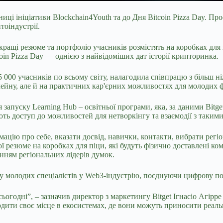
ниці ініціативи Blockchain4Youth та до Дня Bitcoin Pizza Day. Пр
тоіндустрії.
ащі резюме та портфоліо учасників розмістять на коробках для 
oin Pizza Day — однією з найвідоміших дат історії крипторинка.
 000 учасників по всьому світу, налагодила співпрацю з більш н
кчейну, але й на практичних кар'єрних можливостях для молодих ф
запуску Learning Hub – освітньої програми, яка, за даними Bitg
ють доступ до можливостей для нетворкінгу та взаємодії з такими
мацію про себе, вказати досвід, навички, контакти, вибрати регіо
ї резюме на коробках для піци, які будуть фізично доставлені к
нням регіональних лідерів думок.
ду молодих спеціалістів у Web3-індустрію, поєднуючи цифрову по
годні”, – зазначив директор з маркетингу Bitget Ігнасіо Агірр
одити своє місце в екосистемах, де вони можуть приносити реаль