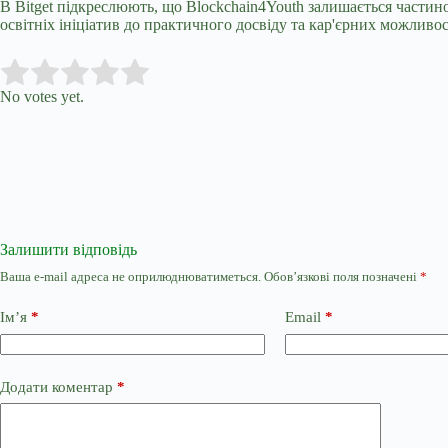
В Bitget підкреслюють, що Blockchain4Youth залишається частин
освітніх ініціатив до практичного досвіду та кар'єрних можливос
Submit Rating
Rate this item:
No votes yet.
Залишити відповідь
Ваша e-mail адреса не оприлюднюватиметься.
Обов’язкові поля позначені
*
Ім’я
*
Email
*
Додати коментар
*