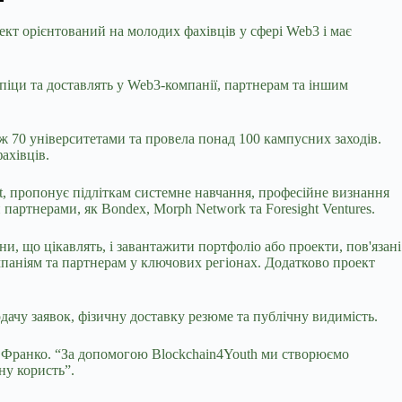
оект орієнтований на молодих фахівців у сфері Web3 і має
піци та доставлять у Web3-компанії, партнерам та іншим
іж 70 університетами та провела понад 100 кампусних заходів.
ахівців.
et, пропонує підліткам системне навчання, професійне визнання
 партнерами, як Bondex, Morph Network та Foresight Ventures.
ни, що цікавлять, і завантажити портфоліо або проекти, пов'язані
омпаніям та партнерам у ключових регіонах. Додатково проект
дачу заявок, фізичну доставку резюме та публічну видимість.
е Франко. “За допомогою Blockchain4Youth ми створюємо
ну користь”.