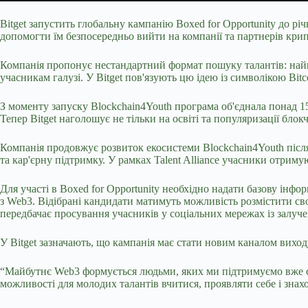
Bitget запустить глобальну кампанію Boxed for Opportunity до річ
допомогти їм безпосередньо вийти на компанії та партнерів крип
Компанія пропонує нестандартний формат пошуку талантів: найкр
учасникам галузі. У Bitget пов'язують цю ідею із
символікою Bitc
З моменту запуску Blockchain4Youth програма об'єднала понад 15
Тепер Bitget наголошує не тільки на освіті та популяризації бло
Компанія продовжує розвиток екосистеми Blockchain4Youth після 
та кар'єрну підтримку. У рамках Talent Alliance учасники отриму
Для участі в Boxed for Opportunity необхідно надати базову інфор
з Web3. Відібрані кандидати матимуть можливість розмістити сво
передбачає просування учасників у соціальних мережах із залуче
У Bitget зазначають, що кампанія має стати новим каналом вихо
“Майбутнє Web3 формується людьми, яких ми підтримуємо вже сьо
можливості для молодих талантів вчитися, проявляти себе і знах