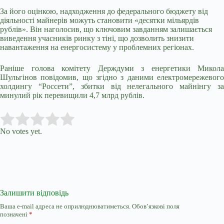
За його оцінкою, надходження до федерального бюджету від
діяльності майнерів можуть становити «десятки мільярдів
рублів». Він наголосив, що ключовим завданням залишається
виведення учасників ринку з тіні, що дозволить знизити
навантаження на енергосистему у проблемних регіонах.
Раніше голова комітету Держдуми з енергетики Микола
Шульгінов повідомив, що згідно з даними електромережевого
холдингу “Россети”, збитки від нелегального майнінгу за
минулий рік перевищили 4,7 млрд рублів.
Submit Rating
Rate this item:
No votes yet.
Залишити відповідь
Ваша e-mail адреса не оприлюднюватиметься.
Обов’язкові поля
позначені
*