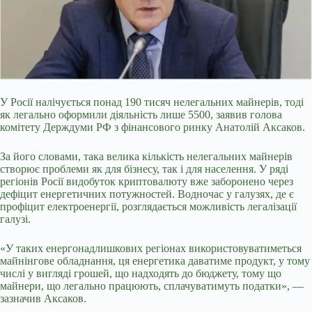
У Росії налічується понад 190 тисяч нелегальних майнерів, тоді
як легально оформили діяльність лише 5500, заявив голова
комітету Держдуми РФ з фінансового ринку Анатолій Аксаков.
За його словами, така велика кількість нелегальних майнерів
створює проблеми як для бізнесу, так і для населення. У ряді
регіонів Росії видобуток криптовалюту вже заборонено через
дефіцит енергетичних потужностей. Водночас у галузях, де є
профіцит електроенергії, розглядається можливість легалізації
галузі.
«У таких
енергонадлишкових регіонах використовуватиметься
майнінгове обладнання, ця енергетика даватиме продукт, у тому
числі у вигляді грошей, що надходять до бюджету, тому що
майнери, що легально працюють, сплачуватимуть податки», —
зазначив Аксаков.