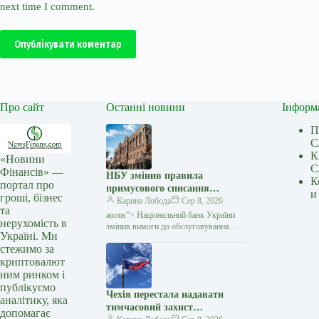
next time I comment.
Опублікувати коментар
Про сайт
Останні новини
Інформ
П
С
К
«Новини
С
Фінансів» —
НБУ змінив правила
К
портал про
примусового списання
и
гроші, бізнес
коштів: що зміниться для
Карина Лобода
Сер 8, 2026
та
боржників — Мінфін
anons”> Національний банк України
нерухомість в
змінив вимоги до обслуговування
Україні. Ми
рахунків, на які накладено стягнення.
стежимо за
Відтепер банк повністю блокуватиме
криптовалют
власні операції клієнта
ним ринком і
публікуємо
Чехія перестала надавати
аналітику, яка
тимчасовий захист
допомагає