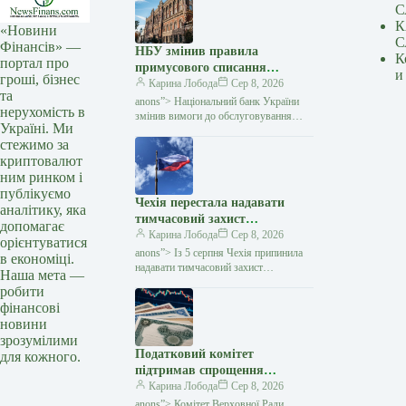
С
К
«Новини
С
Фінансів» —
НБУ змінив правила
К
портал про
примусового списання
и
гроші, бізнес
коштів: що зміниться для
Карина Лобода
Сер 8, 2026
та
боржників — Мінфін
anons”> Національний банк України
нерухомість в
змінив вимоги до обслуговування
Україні. Ми
рахунків, на які накладено стягнення.
стежимо за
Відтепер банк повністю блокуватиме
криптовалют
власні операції клієнта
ним ринком і
публікуємо
Чехія перестала надавати
аналітику, яка
тимчасовий захист
допомагає
українським чоловікам
Карина Лобода
Сер 8, 2026
орієнтуватися
призовного віку — Мінфін
anons”> Із 5 серпня Чехія припинила
в економіці.
надавати тимчасовий захист
Наша мета —
українським чоловікам призовного
робити
віку, які не можуть підтвердити
фінансові
виконання своїх військових
новини
зрозумілими
Податковий комітет
для кожного.
підтримав спрощення
випуску акцій: що зміниться
Карина Лобода
Сер 8, 2026
— Мінфін
anons”> Комітет Верховної Ради