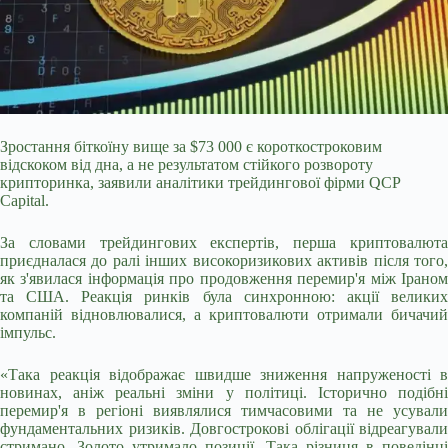
Зростання біткоїну вище за $73 000 є короткостроковим
відскоком від дна, а не результатом стійкого розвороту
крипторинка, заявили аналітики трейдингової фірми QCP
Capital.
За словами трейдингових експертів, перша криптовалюта
приєдналася до ралі інших високоризикових активів після того,
як з'явилася інформація про продовження перемир'я між Іраном
та США. Реакція ринків була синхронною: акції великих
компаній відновлювалися, а криптовалюти отримали бичачий
імпульс.
«Така реакція
відображає швидше зниження напруженості в
новинах, аніж реальні зміни у політиці. Історично подібні
перемир'я в регіоні виявлялися тимчасовими та не усували
фундаментальних ризиків. Довгострокові облігації відреагували
стримано. Золото утримало позиції. Така різниця в поведінці