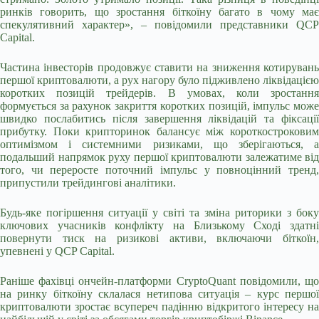
ринків говорить, що зростання біткоїну багато в чому має
спекулятивний характер», – повідомили представники QCP
Capital.
Частина інвесторів продовжує ставити на зниження котирувань
першої криптовалюти, а рух нагору було підживлено ліквідацією
коротких позицій трейдерів. В умовах, коли зростання
формується за рахунок закриття коротких позицій, імпульс може
швидко послабитись після завершення ліквідацій та фіксації
прибутку. Поки крипторинок балансує між короткостроковим
оптимізмом і системними ризиками, що зберігаються, а
подальший напрямок руху першої криптовалюти залежатиме від
того, чи переросте поточний імпульс у повноцінний тренд,
припустили трейдингові аналітики.
Будь-яке погіршення ситуації у світі та зміна риторики з боку
ключових учасників конфлікту на Близькому Сході здатні
повернути тиск на ризикові активи, включаючи біткоїн,
упевнені у QCP Capital.
Раніше фахівці ончейн-платформи CryptoQuant повідомили, що
на ринку біткоїну склалася нетипова ситуація – курс першої
криптовалюти зростає всупереч падінню відкритого інтересу на