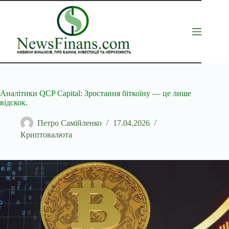
Перейти
до
вмісту
Аналітики QCP Capital: Зростання біткоїну — це лише
відскок.
Петро Самійленко
17.04.2026
Криптовалюта