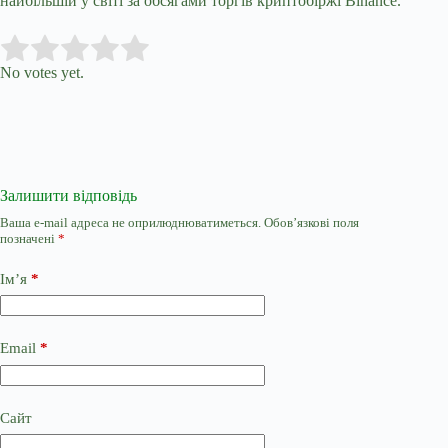
найбільшій у світі за обсягами торгів криптобіржі Binance.
Submit Rating
Rate this item:
No votes yet.
Залишити відповідь
Ваша e-mail адреса не оприлюднюватиметься.
Обов’язкові поля
позначені
*
Ім’я
*
Email
*
Сайт