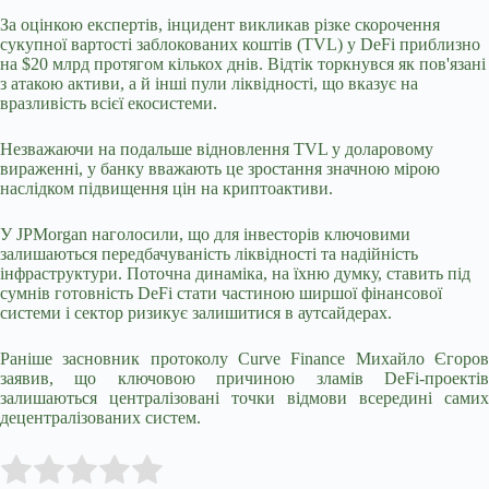
За оцінкою експертів, інцидент викликав різке скорочення
сукупної вартості заблокованих коштів (TVL) у DeFi приблизно
на $20 млрд протягом кількох днів. Відтік торкнувся як пов'язані
з атакою активи, а й інші пули ліквідності, що вказує на
вразливість всієї екосистеми.
Незважаючи на подальше відновлення TVL у доларовому
вираженні, у банку вважають це зростання значною мірою
наслідком підвищення цін на криптоактиви.
У JPMorgan наголосили, що для інвесторів ключовими
залишаються передбачуваність ліквідності та надійність
інфраструктури. Поточна динаміка, на їхню думку, ставить під
сумнів готовність DeFi стати частиною ширшої фінансової
системи і сектор ризикує залишитися в аутсайдерах.
Раніше засновник протоколу Curve Finance Михайло Єгоров
заявив, що ключовою причиною зламів DeFi-проектів
залишаються централізовані точки відмови всередині самих
децентралізованих систем.
Submit Rating
Rate this item: