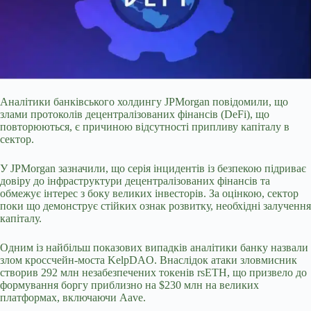
Аналітики банківського холдингу JPMorgan повідомили, що
злами протоколів децентралізованих фінансів (DeFi), що
повторюються, є причиною відсутності припливу капіталу в
сектор.
У JPMorgan зазначили, що серія інцидентів із безпекою підриває
довіру до інфраструктури децентралізованих фінансів та
обмежує інтерес з боку великих інвесторів. За оцінкою, сектор
поки що демонструє стійких ознак розвитку, необхідні залучення
капіталу.
Одним із найбільш показових випадків аналітики банку назвали
злом
кроссчейн-моста KelpDAO. Внаслідок атаки зловмисник
створив 292 млн незабезпечених токенів rsETH, що призвело до
формування боргу приблизно на $230 млн на великих
платформах, включаючи Aave.