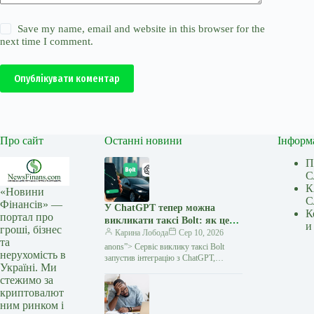
Save my name, email and website in this browser for the
next time I comment.
Опублікувати коментар
Про сайт
Останні новини
Інформ
П
С
К
«Новини
С
Фінансів» —
У ChatGPT тепер можна
К
портал про
викликати таксі Bolt: як це
и
гроші, бізнес
працює — Мінфін
Карина Лобода
Сер 10, 2026
та
anons”> Сервіс виклику таксі Bolt
нерухомість в
запустив інтеграцію з ChatGPT,
Україні. Ми
завдяки якій користувачі можуть
стежимо за
планувати поїздки та переглядати їхню
криптовалют
вартість безпосередньо в чаті зі
ним ринком і