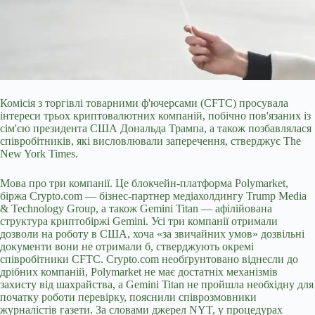
Комісія з торгівлі товарними ф'ючерсами (CFTC) просувала
інтереси трьох криптовалютних компаній, побічно пов'язаних із
сім'єю президента США Дональда Трампа, а також позбавлялася
співробітників, які висловлювали заперечення, стверджує The
New York Times.
Мова про три компанії. Це блокчейн-платформа Polymarket,
біржа Crypto.com — бізнес-партнер медіахолдингу Trump Media
& Technology Group, а також Gemini Titan — афілійована
структура криптобіржі Gemini. Усі три компанії отримали
дозволи на роботу в США, хоча «за звичайних умов» дозвільні
документи вони не отримали б, стверджують окремі
співробітники CFTC. Crypto.com необґрунтовано віднесли до
дрібних компаній, Polymarket не має достатніх механізмів
захисту від шахрайства, а Gemini Titan не пройшла необхідну для
початку роботи перевірку, пояснили співрозмовники
журналістів газети. За словами джерел NYT, у процедурах