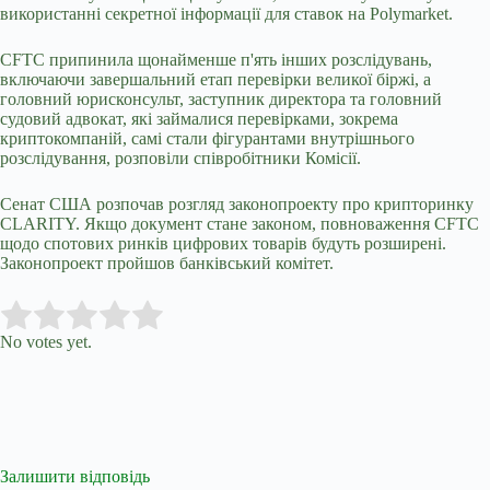
використанні секретної інформації для ставок на Polymarket.
CFTC припинила щонайменше п'ять інших розслідувань,
включаючи завершальний етап перевірки великої біржі, а
головний юрисконсульт, заступник директора та головний
судовий адвокат, які займалися перевірками, зокрема
криптокомпаній, самі стали фігурантами внутрішнього
розслідування, розповіли співробітники Комісії.
Сенат США розпочав розгляд законопроекту про крипторинку
CLARITY. Якщо документ стане законом, повноваження CFTC
щодо спотових ринків цифрових товарів будуть розширені.
Законопроект пройшов банківський комітет.
Submit Rating
Rate this item:
No votes yet.
Залишити відповідь