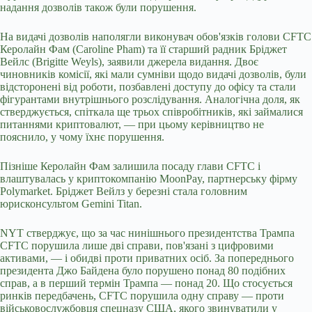
надання дозволів також були порушення.
На видачі дозволів наполягли виконувач обов'язків голови CFTC
Керолайн Фам (Caroline Pham) та її старший радник Бріджет
Вейлс (Brigitte Weyls), заявили джерела видання. Двоє
чиновників комісії, які мали сумніви щодо видачі дозволів, були
відсторонені від роботи, позбавлені доступу до офісу та стали
фігурантами внутрішнього розслідування. Аналогічна доля, як
стверджується, спіткала ще трьох співробітників, які займалися
питаннями криптовалют, — при цьому керівництво не
пояснило, у чому їхнє порушення.
Пізніше Керолайн Фам залишила посаду глави CFTC і
влаштувалась у криптокомпанію MoonPay, партнерську фірму
Polymarket. Бріджет Вейлз у березні стала головним
юрисконсультом Gemini Titan.
NYT стверджує, що за час нинішнього президентства Трампа
CFTC порушила лише дві справи, пов'язані з цифровими
активами, — і обидві проти приватних осіб. За попереднього
президента Джо Байдена було порушено понад 80 подібних
справ, а в перший термін Трампа — понад 20. Що стосується
ринків передбачень, CFTC порушила одну справу — проти
військовослужбовця спецназу США, якого звинуватили у