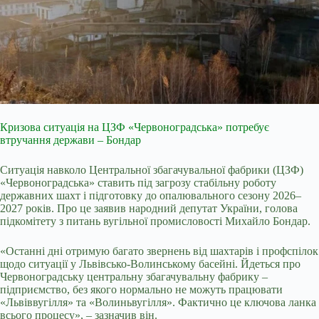
Кризова ситуація на ЦЗФ «Червоноградська» потребує
втручання держави – Бондар
Ситуація навколо Центральної збагачувальної фабрики (ЦЗФ)
«Червоноградська» ставить під загрозу стабільну роботу
державних шахт і підготовку до опалювального сезону 2026–
2027 років. Про це заявив народний депутат України, голова
підкомітету з питань вугільної промисловості Михайло Бондар.
«Останні дні отримую багато звернень від шахтарів і профспілок
щодо ситуації у Львівсько-Волинському басейні. Йдеться про
Червоноградську центральну збагачувальну фабрику –
підприємство, без якого нормально не можуть працювати
«Львіввугілля» та «Волиньвугілля». Фактично це ключова ланка
всього процесу», – зазначив він.