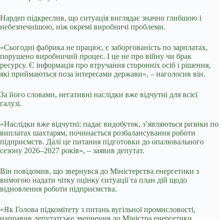
Нардеп підкреслив, що ситуація виглядає значно глибшою і
небезпечнішою, ніж окремі виробничі проблеми.
«Сьогодні фабрика не працює, є заборгованість по зарплатах,
порушено виробничий процес. І це не про війну чи брак
ресурсу. Є інформація про втручання сторонніх осіб і рішення,
які приймаються поза інтересами держави», – наголосив він.
За його словами, негативні наслідки вже відчутні для всієї
галузі.
«Наслідки вже відчутні: падає видобуток, з’являються ризики по
виплатах шахтарям, починається розбалансування роботи
підприємств. Далі це питання підготовки до опалювального
сезону 2026–2027 років», – заявив депутат.
Він повідомив, що звернувся до Міністерства енергетики з
вимогою надати чітку оцінку ситуації та план дій щодо
відновлення роботи підприємства.
«Як Голова підкомітету з питань вугільної промисловості,
направив депутатське звернення до Міністра енергетики.