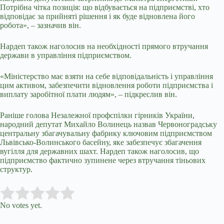
Потрібна чітка позиція: що відбувається на підприємстві, хто
відповідає за прийняті рішення і як буде відновлена його
робота», – зазначив він.
Нардеп також наголосив на необхідності прямого втручання
держави в управління підприємством.
«Міністерство має взяти на себе відповідальність і управління
цим активом, забезпечити відновлення роботи підприємства і
виплату заробітної плати людям», – підкреслив він.
Раніше голова Незалежної профспілки гірників України,
народний депутат Михайло Волинець назвав Червоноградську
центральну збагачувальну фабрику ключовим підприємством
Львівсько-Волинського басейну, яке забезпечує збагачення
вугілля для державних шахт. Нардеп також наголосив, що
підприємство фактично зупинене через втручання тіньових
структур.
Submit Rating
Rate this item:
No votes yet.