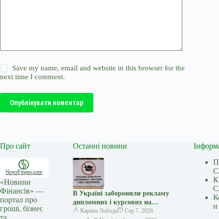
Save my name, email and website in this browser for the
next time I comment.
Опублікувати коментар
Про сайт
Останні новини
Інформ
П
С
К
«Новини
С
Фінансів» —
В Україні заборонили рекламу
К
портал про
дипломних і курсових на
и
гроші, бізнес
замовлення: кого стосуються
Карина Лобода
Сер 7, 2026
та