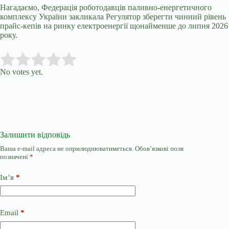
Нагадаємо, Федерація роботодавців паливно-енергетичного
комплексу України закликала Регулятор зберегти чинний рівень
прайс-кепів на ринку електроенергії щонайменше до липня 2026
року.
Submit Rating
Rate this item:
No votes yet.
Залишити відповідь
Ваша e-mail адреса не оприлюднюватиметься.
Обов’язкові поля
позначені
*
Ім’я
*
Email
*