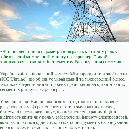
«Встановлені цінові параметри відіграють критичну роль у
забезпеченні можливості імпорту електроенергії, який
залишається важливим інструментом балансування системи»
Український національний комітет Міжнародної торгової палати
(ICC Ukraine), що об’єднує український та міжнародний бізнес,
закликав зберегти чинний рівень прайс-кепів на організованих
сегментах ринку електроенергії.
У зверненні до Національної комісії, що здійснює державне
регулювання у сферах енергетики та комунальних послуг,
бізнес-спільнота наголошує, що встановлені граничні ціни
відіграють критичну роль у забезпеченні імпорту електроенергії,
який залишається одним із ключових інструментів балансування
енергосистеми в умовах дефіциту потужностей.