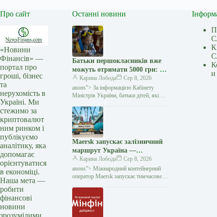
Про сайт
Останні новини
Інформ
П
С
К
«Новини
С
Фінансів» —
Батьки першокласників вже
К
портал про
можуть отримати 5000 грн: як
и
гроші, бізнес
оформити «Пакунок
Карина Лобода
Сер 8, 2026
та
школяра» — Мінфін
anons”> За інформацією Кабінету
нерухомість в
Міністрів України, батьки дітей, які
Україні. Ми
у 2026−2027 навчальному році йдуть
стежимо за
до першого класу, вже можуть подати
криптовалют
заяву на отримання
ним ринком і
публікуємо
Maersk запускає залізничний
аналітику, яка
маршрут Україна —
допомагає
Констанца через атаки на
Карина Лобода
Сер 8, 2026
орієнтуватися
чорноморські порти —
anons”> Міжнародний контейнерний
в економіці.
Мінфін
оператор Maersk запускає тимчасове
Наша мета —
залізничне сполучення між
робити
українськими терміналами
фінансові
та румунським портом Констанца.
новини
Рішення
зрозумілими