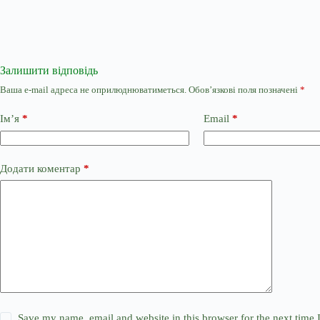
Залишити відповідь
Ваша e-mail адреса не оприлюднюватиметься.
Обов’язкові поля позначені
*
Ім’я
*
Email
*
Додати коментар
*
Save my name, email and website in this browser for the next time