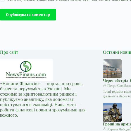
Опублікувати коментар
Про сайт
Останні нови
Через обстріл 
«Новини Фінансів» — портал про гроші,
Петро Самійлен
бізнес та нерухомість в Україні. Ми
Точні терміни від
стежимо за криптовалютним ринком і
діяльності Через 
публікуємо аналітику, яка допомагає
орієнтуватися в економіці. Наша мета —
робити фінансові новини зрозумілими для
кожного.
Гроші на армі
Карина Лобода