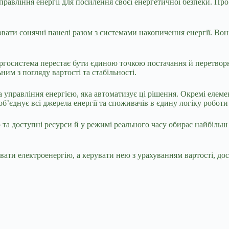
равління енергії для посилення своєї енергетичної безпеки. Про
ювати сонячні панелі разом з системами накопичення енергії. В
ргосистема перестає бути єдиною точкою постачання й перетворю
им з погляду вартості та стабільності.
а управління енергією, яка автоматизує ці рішення. Окремі еле
об’єднує всі джерела енергії та споживачів в єдину логіку робот
ю та доступні ресурси й у режимі реального часу обирає найбіль
ати електроенергію, а керувати нею з урахуванням вартості, дос