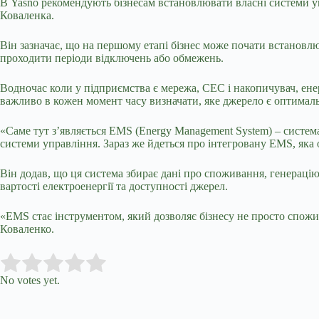
В Yasno рекомендують бізнесам встановлювати власні системи уп
Коваленка.
Він зазначає, що на першому етапі бізнес може почати встановл
проходити періоди відключень або обмежень.
Водночас коли у підприємства є мережа, СЕС і накопичувач, ене
важливо в кожен момент часу визначати, яке джерело є оптимальн
«Саме тут з’являється EMS (Energy Management System) – систем
системи управління. Зараз же йдеться про інтегровану EMS, яка 
Він додав, що ця система збирає дані про споживання, генераці
вартості електроенергії та доступності джерел.
«EMS стає інструментом, який дозволяє бізнесу не просто спожив
Коваленко.
Submit Rating
Rate this item:
No votes yet.