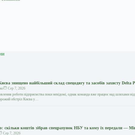
ни
Києва знищено найбільший склад спецодягу та засобів захисту Delta P
ко
Сер 7, 2026
новлення роботи підприємства поки невідомі, однак команда вже працює над шляхами ві
ворожий обстріл Києва у…
ю: скільки коштів зібрав спецрахунок НБУ та кому їх передали — Мі
Сер 7, 2026