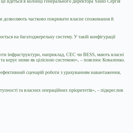
 це йдеться в колонці генерального директора Yasno Сергія
они дозволяють частково покривати власне споживання й
ється на багатоджерельну систему. У такій конфігурації
менти інфраструктури, наприклад, СЕС чи BESS, мають власні
и та керує ними як цілісною системою», – пояснює Коваленко.
ш ефективний сценарій роботи з урахуванням навантаження,
тупності та власних операційних пріоритетів», – підкреслив