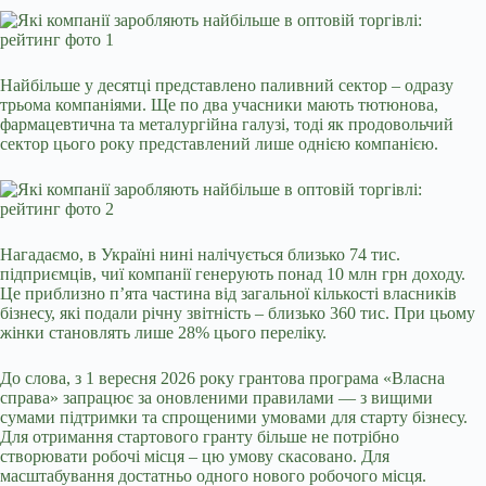
Найбільше у десятці представлено паливний сектор – одразу
трьома компаніями. Ще по два учасники мають тютюнова,
фармацевтична та металургійна галузі, тоді як продовольчий
сектор цього року представлений лише однією компанією.
Нагадаємо, в Україні нині налічується близько 74 тис.
підприємців, чиї компанії генерують понад 10 млн грн доходу.
Це приблизно п’ята частина від загальної кількості власників
бізнесу, які подали річну звітність – близько 360 тис. При цьому
жінки становлять лише 28% цього переліку.
До слова, з 1 вересня 2026 року грантова програма «Власна
справа» запрацює за оновленими правилами — з вищими
сумами підтримки та спрощеними умовами для старту бізнесу.
Для отримання стартового гранту більше не потрібно
створювати робочі місця – цю умову скасовано. Для
масштабування достатньо одного нового робочого місця.