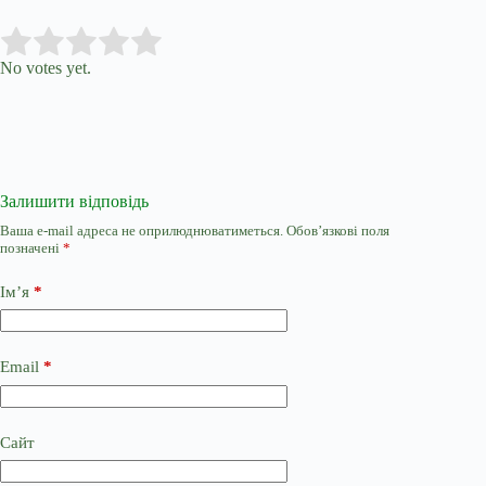
Submit Rating
Rate this item:
No votes yet.
Залишити відповідь
Ваша e-mail адреса не оприлюднюватиметься.
Обов’язкові поля
позначені
*
Ім’я
*
Email
*
Сайт