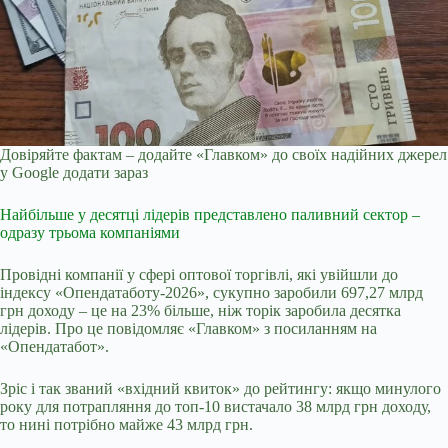
Довіряйте фактам – додайте «Главком» до своїх надійних джерел
у Google
додати зараз
Найбільше у десятці лідерів представлено паливний сектор –
одразу трьома компаніями
Провідні компанії у сфері оптової торгівлі, які увійшли до
індексу «Опендатаботу-2026», сукупно заробили 697,27 млрд
грн доходу – це на 23% більше, ніж торік заробила десятка
лідерів. Про це повідомляє «Главком» з посиланням на
«Опендатабот».
Зріс і так званий «вхідний квиток» до рейтингу: якщо минулого
року для потрапляння до топ-10 вистачало 38 млрд грн доходу,
то нині потрібно майже 43 млрд грн.