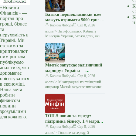
С
К
«Новини
С
Фінансів» —
Батьки першокласників вже
К
портал про
можуть отримати 5000 грн: як
и
гроші, бізнес
оформити «Пакунок
Карина Лобода
Сер 8, 2026
та
школяра» — Мінфін
anons”> За інформацією Кабінету
нерухомість в
Міністрів України, батьки дітей, які
Україні. Ми
у 2026−2027 навчальному році йдуть
стежимо за
до першого класу, вже можуть подати
криптовалют
заяву на отримання
ним ринком і
публікуємо
Maersk запускає залізничний
аналітику, яка
маршрут Україна —
допомагає
Констанца через атаки на
Карина Лобода
Сер 8, 2026
орієнтуватися
чорноморські порти —
anons”> Міжнародний контейнерний
в економіці.
Мінфін
оператор Maersk запускає тимчасове
Наша мета —
залізничне сполучення між
робити
українськими терміналами
фінансові
та румунським портом Констанца.
новини
Рішення
зрозумілими
ТОП-5 новин за середу:
для кожного.
підтримка бізнесу, 1,4 млрд
євро від ЄС та чи безпечно
Карина Лобода
Сер 8, 2026
тримати гроші на
anons”> Головне за середу, 5