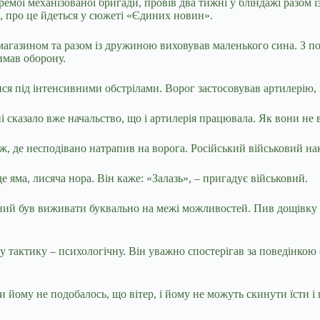
мої механізованої бригади, провів два тижні у бліндажі разом із
, про це йдеться у сюжеті «Єдиних новин».
агазином та разом із дружиною виховував маленького сина. З поч
имав оборону.
лися під інтенсивними обстрілами. Ворог застосовував артилерію
 сказало вже начальство, що і артилерія працювала. Як вони не 
ж, де несподівано натрапив на ворога. Російський військовий на
е яма, лисяча нора. Він каже: «Залазь», – пригадує військовий.
ений був виживати буквально на межі можливостей. Пив дощівку а
 тактику – психологічну. Він уважно спостерігав за поведінкою о
йому не подобалось, що вітер, і йому не можуть скинути їсти і пи