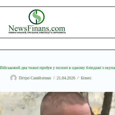
Перейти
до
вмісту
Військовий два тижні пробув у полоні в одному бліндажі з окуп
Петро Самійленко
21.04.2026
Бізнес