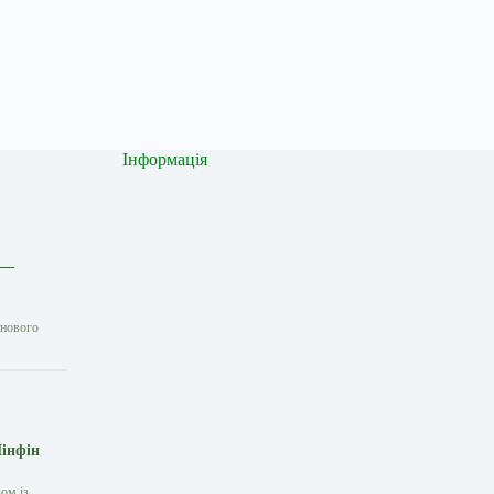
Інформація
 —
 нового
Мінфін
ом із