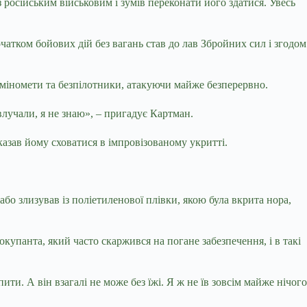
 російським військовим і зумів переконати його здатися. Увесь
атком бойових дій без вагань став до лав Збройних сил і згодом
, міномети та безпілотники, атакуючи майже безперервно.
влучали, я не знаю», – пригадує Картман.
казав йому сховатися в імпровізованому укритті.
бо злизував із поліетиленової плівки, якою була вкрита нора,
купанта, який часто скаржився на погане забезпечення, і в такі
ти. А він взагалі не може без їжі. Я ж не їв зовсім майже нічого