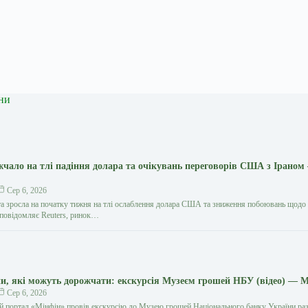
ни
жчало на тлі падіння долара та очікувань переговорів США з Іраном
Сер 6, 2026
та зросла на початку тижня на тлі ослаблення долара США та зниження побоювань щодо
к повідомляє Reuters, ринок…
и, які можуть дорожчати: екскурсія Музеєм грошей НБУ (відео) — 
Сер 6, 2026
й портал «Мінфін» провів екскурсію до Музею грошей Національного банку України раз