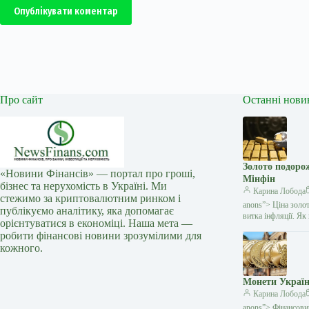
Опублікувати коментар
Про сайт
Останні нови
Золото подоро
«Новини Фінансів» — портал про гроші,
Мінфін
бізнес та нерухомість в Україні. Ми
Карина Лобода
стежимо за криптовалютним ринком і
anons”> Ціна золо
публікуємо аналітику, яка допомагає
витка інфляції. Я
орієнтуватися в економіці. Наша мета —
робити фінансові новини зрозумілими для
кожного.
Монети Україн
Карина Лобода
anons”> Фінансови