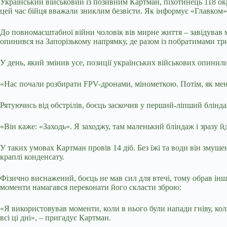
Український військовий із позивним Картман, піхотинець 118 окре
цей час бійця вважали зниклим безвісти. Як інформує «Главком»
До повномасштабної війни чоловік вів мирне життя – завідував м
опинився на Запорізькому напрямку, де разом із побратимами тр
У день, який змінив усе, позиції українських військових опини
«Нас почали розбирати FPV-дронами, мінометкою. Потім, як мені
Рятуючись від обстрілів, боєць заскочив у перший-ліпший блінда
«Він каже: «Заходь». Я заходжу, там маленький бліндаж і зразу йд
У таких умовах Картман провів 14 діб. Без їжі та води він змуш
краплі конденсату.
Фізично виснажений, боєць не мав сил для втечі, тому обрав іншу
моменти намагався переконати його скласти зброю:
«Я використовував моменти, коли в нього були напади гніву, коли 
всі ці дні», – пригадує Картман.