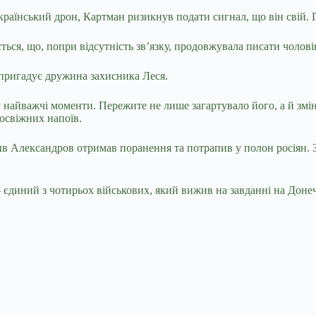
раїнський дрон, Картман ризикнув подати сигнал, що він свій. Пі
ається, що, попри відсутність зв’язку, продовжувала писати чолов
 пригадує дружина захисника Леся.
найважчі моменти. Пережите не лише загартувало його, а й змін
освіжних напоїв.
 Александров отримав поранення та потрапив у полон росіян. З
диний з чотирьох військових, який вижив на завданні на Донечч