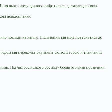
сля цього йому вдалося вибратися та дістатися до своїх.
ікові повідомлення
ило погляди на життя. Після війни він мріє повернутися до
годом він переконав окупантів скласти зброю й ті виявили
ині. Під час російського обстрілу боєць отримав поранення