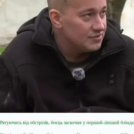
Рятуючись від обстрілів, боєць заскочив у перший-ліпший блінда