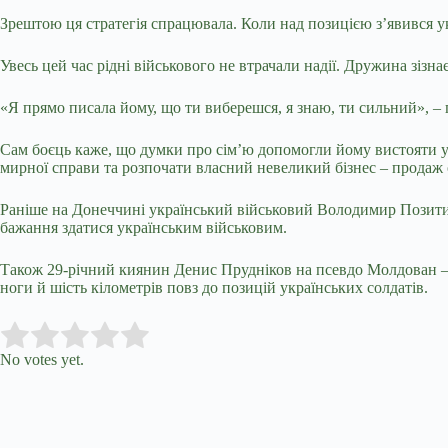
Зрештою ця стратегія спрацювала. Коли над позицією з’явився ук
Увесь цей час рідні військового не втрачали надії. Дружина зізн
«Я прямо писала йому, що ти виберешся, я знаю, ти сильний», –
Сам боєць каже, що думки про сім’ю допомогли йому вистояти у 
мирної справи та розпочати власний невеликий бізнес – продаж 
Раніше на Донеччині український військовий Володимир Позитив
бажання здатися українським військовим.
Також 29-річний киянин Денис Прудніков на псевдо Молдован – є
ноги й шість кілометрів повз до позицій українських солдатів.
Submit Rating
Rate this item:
No votes yet.