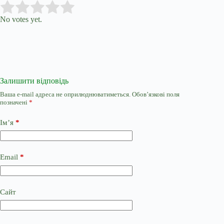
Submit Rating
Rate this item:
No votes yet.
Залишити відповідь
Ваша e-mail адреса не оприлюднюватиметься.
Обов’язкові поля
позначені
*
Ім’я
*
Email
*
Сайт