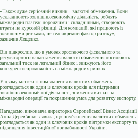
«Також дуже серйозний виклик – валютні обмеження. Вони
ускладнюють зовнішньоекономічну діяльність, роблять
міжнародні платежі дорожчими і складнішими, створюють
втрати на курсовій різниці. Для компаній, які працюють із
зовнішніми ринками, це теж окремий фактор ризику», –
зазначив Лещенко.
Він підкреслив, що в умовах зростаючого фіскального та
регуляторного навантаження валютні обмеження посилюють
загальний тиск на легальний бізнес і знижують його
конкурентоспроможність на міжнародних ринках.
У цьому контексті пом’якшення валютних обмежень
розглядається як один із ключових кроків для підтримки
зовнішньоекономічної діяльності, зниження витрат на
міжнародні операції та покращення умов для розвитку експорту.
Нагадаємо, виконавча директорка Європейської Бізнес Асоціації
Анна Дерев’янко заявила, що пом’якшення валютних обмежень
розглядається як один із ключових кроків підтримки експорту та
підвищення інвестиційної привабливості України.