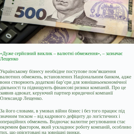
«Дуже серйозний виклик – валютні обмеження», – зазначає
Лещенко
Українському бізнесу необхідне поступове пом’якшення
валютних обмежень, встановлених Національним банком, адже
вони створюють додаткові бар’єри для зовнішньоекономічної
діяльності та підвищують фінансові ризики компаній. Про це
заявив адвокат, керуючий партнер юридичної компанії
Олександр Лещенко.
За його словами, в умовах війни бізнес і без того працює під
значним тиском – від кадрового дефіциту до логістичних і
операційних обмежень. Водночас валютне регулювання стає
окремим фактором, який ускладнює роботу компаній, особливо
тих, що орієнтовані на зовнішні ринки.