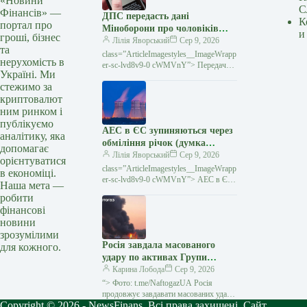
«Новини
С
Фінансів» —
ДПС передасть дані
К
портал про
Міноборони про чоловіків
и
гроші, бізнес
18−60 років для актуалізації
Лілія Яворський
Сер 9, 2026
та
реєстру «Оберіг»
class=”ArticleImagestyles__ImageWrapp
нерухомість в
er-sc-lvd8v9-0 cWMVnY”> Передачу
Україні. Ми
даних ДПС має здійснити протягом 90
стежимо за
календарних днів.Кабінет Міністрів
криптовалют
доручив Державній
ним ринком і
публікуємо
АЕС в ЄС зупиняються через
аналітику, яка
обміління річок (думка
допомагає
експерта)
Лілія Яворський
Сер 9, 2026
орієнтуватися
class=”ArticleImagestyles__ImageWrapp
в економіці.
er-sc-lvd8v9-0 cWMVnY”> АЕС в ЄС
Наша мета —
зупиняються через обміління річок
робити
(думка експерта)Через аномальну
фінансові
спеку в Європі суттєво знизився
новини
зрозумілими
Росія завдала масованого
для кожного.
удару по активах Групи
“Нафтогаз” по всій країні
Карина Лобода
Сер 9, 2026
“> Фото: t.me/NaftogazUA Росія
продовжує завдавати масованих ударів
Copyright © 2026 - NewsFinans. Всі права захищені. Сайт
по різних підприємствах, які входять