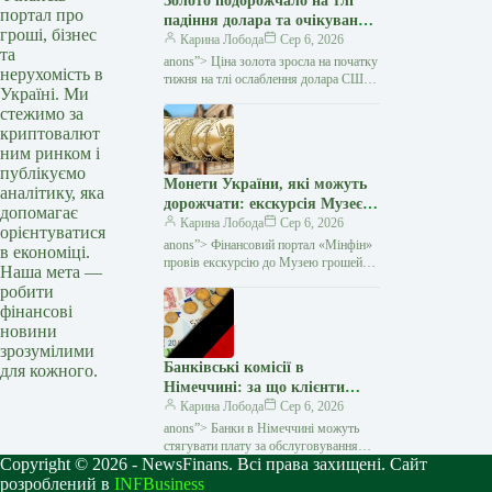
Золото подорожчало на тлі
портал про
падіння долара та очікувань
гроші, бізнес
переговорів США з Іраном —
Карина Лобода
Сер 6, 2026
та
Мінфін
anons”> Ціна золота зросла на початку
нерухомість в
тижня на тлі ослаблення долара США
Україні. Ми
та зниження побоювань щодо нового
стежимо за
витка інфляції. Як повідомляє Reuters,
криптовалют
ринок…
ним ринком і
публікуємо
Монети України, які можуть
аналітику, яка
дорожчати: екскурсія Музеєм
допомагає
грошей НБУ (відео) — Мінфін
Карина Лобода
Сер 6, 2026
орієнтуватися
anons”> Фінансовий портал «Мінфін»
в економіці.
провів екскурсію до Музею грошей
Наша мета —
Національного банку України разом із
робити
відомим українським нумізматом
фінансові
Андрієм
новини
зрозумілими
Банківські комісії в
для кожного.
Німеччині: за що клієнти
переплачують і як цього
Карина Лобода
Сер 6, 2026
уникнути — Мінфін
anons”> Банки в Німеччині можуть
стягувати плату за обслуговування
Copyright © 2026 - NewsFinans. Всі права захищені. Сайт
рахунків, перекази та інші послуги, але
не всі зміни тарифів є законними.
розроблений в
INFBusiness