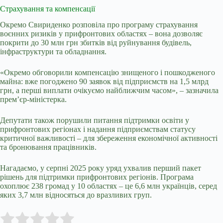
Страхування та компенсації
Окремо Свириденко розповіла про програму страхування
воєнних ризиків у прифронтових областях – вона дозволяє
покрити до 30 млн грн збитків від руйнування будівель,
інфраструктури та обладнання.
«Окремо обговорили компенсацію знищеного і пошкодженого
майна: вже погоджено 90 заявок від підприємств на 1,5 млрд
грн, а перші виплати очікуємо найближчим часом», – зазначила
прем’єр-міністерка.
Депутати також порушили питання підтримки освіти у
прифронтових регіонах і надання підприємствам статусу
критичної важливості – для збереження економічної активності
та бронювання працівників.
Нагадаємо, у серпні 2025 року уряд ухвалив перший пакет
рішень для підтримки прифронтових регіонів. Програма
охоплює 238 громад у 10 областях – це 6,6 млн українців, серед
яких 3,7 млн відносяться до вразливих груп.
Submit Rating
Rate this item: