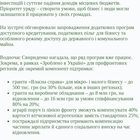
інвестицій і суттєве падіння доходів місцевих бюджетів.
Пріоритет уряду – створити умови, щоб бізнес і люди могли
залишатися й працювати у своїх громадах.
На зустрічі обговорювали запровадження додаткових програм
доступного кредитування, податкових пільг для бізнесу та
особливого режиму доступу до державного і комунального
майна.
Водночас Свириденко нагадала, що ряд програм вже працює.
Зокрема, в рамках «Зроблено в Україні» для прифронтових
регіонів діє окремий компонент підтримки:
гранти «Власна справа» для мікро- і малого бізнесу – до
500 тис. грн (на 30% більше, ніж в інших регіонах);
гранти на виробниче обладнання – до 8 млн грн, на
відновлення – до 16 млн грн за умови співфінансування
80% на 20%;
аграрії поруч із лінією фронту зможуть компенсувати 40%
вартості вітчизняної агротехніки замість стандартних 25%;
постраждалі підприємства отримають компенсацію
частини зарплати й єдиного соціального внеску на час
відновлення.