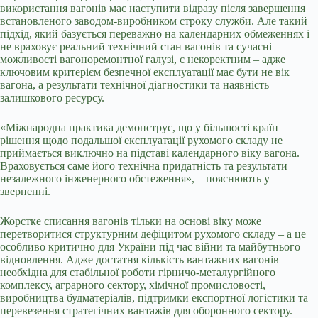
використання вагонів має наступити відразу після завершення
встановленого заводом-виробником строку служби. Але такий
підхід, який базується переважно на календарних обмеженнях і
не враховує реальний технічний стан вагонів та сучасні
можливості вагоноремонтної галузі, є некоректним – адже
ключовим критерієм безпечної експлуатації має бути не вік
вагона, а результати технічної діагностики та наявність
залишкового ресурсу.
«Міжнародна практика демонструє, що у більшості країн
рішення щодо подальшої експлуатації рухомого складу не
приймається виключно на підставі календарного віку вагона.
Враховується саме його технічна придатність та результати
незалежного інженерного обстеження», – пояснюють у
зверненні.
Жорстке списання вагонів тільки на основі віку може
перетворитися структурним дефіцитом рухомого складу – а це
особливо критично для України під час війни та майбутнього
відновлення. Адже достатня кількість вантажних вагонів
необхідна для стабільної роботи гірничо-металургійного
комплексу, аграрного сектору, хімічної промисловості,
виробництва будматеріалів, підтримки експортної логістики та
перевезення стратегічних вантажів для оборонного сектору.