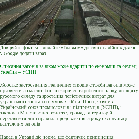
Довіряйте фактам – додайте «Главком» до своїх надійних джерел
у Google
додати зараз
Списання вагонів за віком може вдарити по економіці та безпеці
України – УСПП
Жорстке застосування граничних строків служби вагонів може
призвести до масштабного скорочення робочого парку, дефіциту
рухомого складу та зростання логістичних витрат для
української економіки в умовах війни. Про це заявив
Український союз промисловців і підприємців (УСПП), і
закликав Міністерство розвитку громад та територій
переглянути чині правила продовження строку експлуатації
вантажних вагонів.
Наразі в Україні діє норма, що фактичне припинення