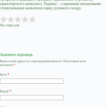
транспортного комплексу України – з окремими механізмами
стимулювання оновлення парку рухомого складу.
Submit Rating
Rate this item:
No votes yet.
Залишити відповідь
Ваша e-mail адреса не оприлюднюватиметься.
Обов’язкові поля
позначені
*
Ім’я
*
Email
*