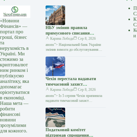
П
С
К
«Новини
С
Фінансів» —
НБУ змінив правила
К
портал про
примусового списання
и
гроші, бізнес
коштів: що зміниться для
Карина Лобода
Сер 8, 2026
та
боржників — Мінфін
anons”> Національний банк України
нерухомість в
змінив вимоги до обслуговування
Україні. Ми
рахунків, на які накладено стягнення.
стежимо за
Відтепер банк повністю блокуватиме
криптовалют
власні операції клієнта
ним ринком і
публікуємо
Чехія перестала надавати
аналітику, яка
тимчасовий захист
допомагає
українським чоловікам
Карина Лобода
Сер 8, 2026
орієнтуватися
призовного віку — Мінфін
anons”> Із 5 серпня Чехія припинила
в економіці.
надавати тимчасовий захист
Наша мета —
українським чоловікам призовного
робити
віку, які не можуть підтвердити
фінансові
виконання своїх військових
новини
зрозумілими
Податковий комітет
для кожного.
підтримав спрощення