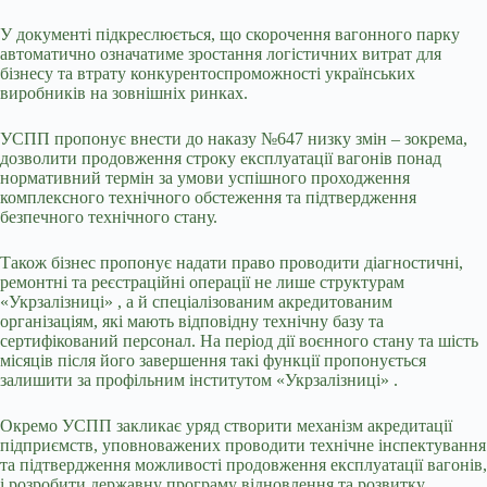
У документі підкреслюється, що скорочення вагонного парку
автоматично означатиме зростання логістичних витрат для
бізнесу та втрату конкурентоспроможності українських
виробників на зовнішніх ринках.
УСПП пропонує внести до наказу №647 низку змін – зокрема,
дозволити продовження строку експлуатації вагонів понад
нормативний термін за умови успішного проходження
комплексного технічного обстеження та підтвердження
безпечного технічного стану.
Також бізнес пропонує надати право проводити діагностичні,
ремонтні та реєстраційні операції не лише структурам
«Укрзалізниці» , а й спеціалізованим акредитованим
організаціям, які мають відповідну технічну базу та
сертифікований персонал. На період дії воєнного стану та шість
місяців після його завершення такі функції пропонується
залишити за профільним інститутом «Укрзалізниці» .
Окремо УСПП закликає уряд створити механізм акредитації
підприємств, уповноважених проводити технічне інспектування
та підтвердження можливості продовження експлуатації вагонів,
і розробити державну програму відновлення та розвитку