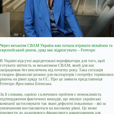
Через механізм СВАМ Україна вже почала втрачати мільйони та
європейський ринок, уряд має відреагувати – Ferrexpo
В Україні відсутні акредитовані верифікатори для того, щоб
готувати звітність за механізмом CBAM, який для нас
запрацював без виключень від початку року. Така ситуація
створює фінансові ризики для експортерів і потребує термінових
рішень на рівні уряду та ЄС. Про це заявила представниця
Ferrexpo Ярославна Блонська.
За її словами, однією з ключових проблем є неможливість
підтвердження фактичних викидів, що змушує українські
компанії застосовувати так звані дефолтні показники – які за
умовчанням виставляються на високому рівні. Це може
призвести до додаткового фінансового навантаження для