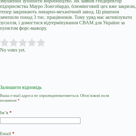
змушений зупинити виробництво. Як заявив гендиректор
підприємства Мауро Лонгобардо, блюмінговий цех вже закрили,
тепер закривають ливарно-механічний завод. Ці рішення
зачепили понад 3 тис. працівників. Тому уряд має активізувати
зусилля, і домогтися відтермінування СВАМ для України за
пунктом форс-мажору.
Submit Rating
Rate this item:
No votes yet.
Залишити відповідь
Ваша e-mail адреса не оприлюднюватиметься.
Обов’язкові поля
позначені
*
Ім’я
*
Email
*