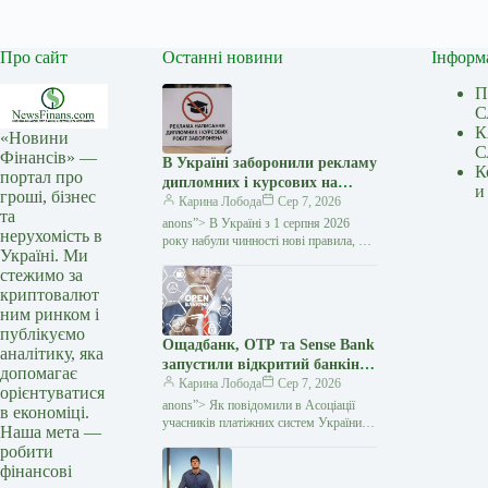
Про сайт
Останні новини
Інформ
П
С
К
«Новини
С
Фінансів» —
В Україні заборонили рекламу
К
портал про
дипломних і курсових на
и
гроші, бізнес
замовлення: кого стосуються
Карина Лобода
Сер 7, 2026
та
нові правила — Мінфін
anons”> В Україні з 1 серпня 2026
нерухомість в
року набули чинності нові правила, які
Україні. Ми
забороняють рекламувати послуги
стежимо за
з написання академічних робіт замість
криптовалют
студентів і…
ним ринком і
публікуємо
Ощадбанк, OTP та Sense Bank
аналітику, яка
запустили відкритий банкінг:
допомагає
що змінилося для клієнтів —
Карина Лобода
Сер 7, 2026
орієнтуватися
Мінфін
anons”> Як повідомили в Асоціації
в економіці.
учасників платіжних систем України
Наша мета —
EMA, OTP Bank, Sense Bank та
робити
Ощадбанк офіційно приєдналися
фінансові
до екосистеми відкритого банкінгу