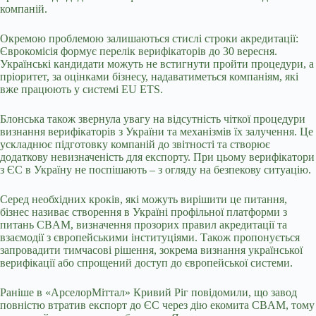
компаній.
Окремою проблемою залишаються стислі строки акредитації:
Єврокомісія формує перелік верифікаторів до 30 вересня.
Українські кандидати можуть не встигнути пройти процедури, а
пріоритет, за оцінками бізнесу, надаватиметься компаніям, які
вже працюють у системі EU ETS.
Блонська також звернула увагу на відсутність чіткої процедури
визнання верифікаторів з України та механізмів їх залучення. Це
ускладнює підготовку компаній до звітності та створює
додаткову невизначеність для експорту. При цьому верифікатори
з ЄС в Україну не поспішають – з огляду на безпекову ситуацію.
Серед необхідних кроків, які можуть вирішити це питання,
бізнес називає створення в Україні профільної платформи з
питань CBAM, визначення прозорих правил акредитації та
взаємодії з європейськими інституціями. Також пропонується
запровадити тимчасові рішення, зокрема визнання української
верифікації або спрощений доступ до європейської системи.
Раніше в «АрселорМіттал» Кривий Ріг повідомили, що завод
повністю втратив експорт до ЄС через дію екомита CBAM, тому