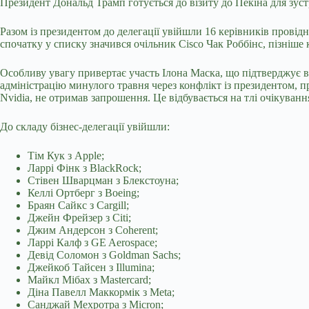
Президент Дональд Трамп готується до візиту до Пекіна для зус
Разом із президентом до делегації увійшли 16 керівників прові
спочатку у списку значився очільник Cisco Чак Роббінс, пізніше 
Особливу увагу привертає участь Ілона Маска, що підтверджує 
адміністрацію минулого травня через конфлікт із президентом, 
Nvidia, не отримав запрошення. Це відбувається на тлі очікуван
До складу бізнес-делегації увійшли:
Тім Кук з Apple;
Ларрі Фінк з BlackRock;
Стівен Шварцман з Блекстоуна;
Келлі Ортберг з Boeing;
Браян Сайкс з Cargill;
Джейн Фрейзер з Citi;
Джим Андерсон з Coherent;
Ларрі Калф з GE Aerospace;
Девід Соломон з Goldman Sachs;
Джейкоб Тайсен з Illumina;
Майкл Мібах з Mastercard;
Діна Павелл Маккормік з Meta;
Санджай Мехротра з Micron;