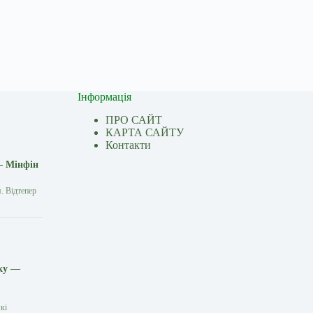
Інформація
ПРО САЙТ
КАРТА САЙТУ
Контакти
— Мінфін
. Відтепер
іку —
кі