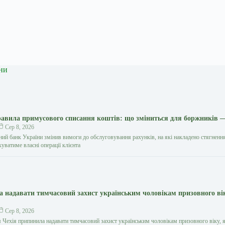
ни
авила примусового списання коштів: що зміниться для боржників 
Сер 8, 2026
ний банк України змінив вимоги до обслуговування рахунків, на які накладено стягнення
уватиме власні операції клієнта
ла надавати тимчасовий захист українським чоловікам призовного в
Сер 8, 2026
я Чехія припинила надавати тимчасовий захист українським чоловікам призовного віку, я