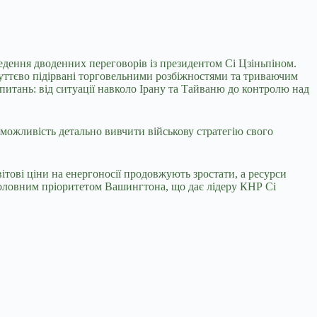
дення дводенних переговорів із президентом Сі Цзіньпіном.
 суттєво підірвані торговельними розбіжностями та триваючим
питань: від ситуації навколо Ірану та Тайваню до контролю над
можливість детально вивчити військову стратегію свого
тові ціни на енергоносії продовжують зростати, а ресурси
головним пріоритетом Вашингтона, що дає лідеру КНР Сі