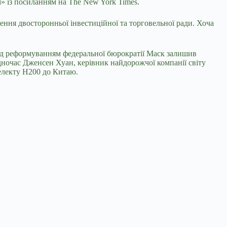
м» із посиланням на The New York Times.
ення двосторонньої інвестиційної та торговельної ради. Хоча
над реформуванням федеральної бюрократії Маск залишив
дночас Дженсен Хуан, керівник найдорожчої компанії світу
телекту H200 до Китаю.