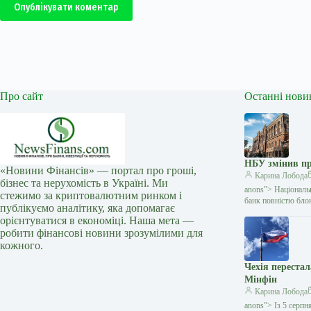
Опублікувати коментар
Про сайт
Останні нови
НБУ змінив пр
«Новини Фінансів» — портал про гроші,
Карина Лобода
бізнес та нерухомість в Україні. Ми
anons”> Національ
стежимо за криптовалютним ринком і
банк повністю блок
публікуємо аналітику, яка допомагає
орієнтуватися в економіці. Наша мета —
робити фінансові новини зрозумілими для
кожного.
Чехія переста
Мінфін
Карина Лобода
anons”> Із 5 серпн