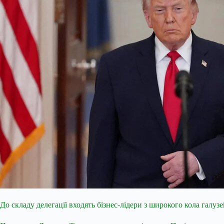
До складу делегації входять бізнес-лідери з широкого кола галузе