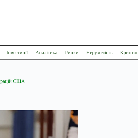
Інвестиції
Аналітика
Ринки
Нерухомість
Крипто
порацій США