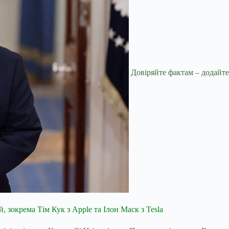
Довіряйте фактам – додайте
й, зокрема Тім Кук з Apple та Ілон Маск з Tesla