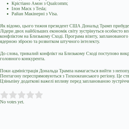
Крістіано Амон з Qualcomm;
Ілон Маск з Tesla;
Райан Макінерні з Visa.
Як відомо, цього тижня президент США Дональд Трамп прибуде д
Лідери двох найбільших економік світу зустрінуться особисто вп
конфліктом на Близькому Сході. Програма візиту, запланованого
ядерною зброєю та розвитком штучного інтелекту.
До слова, тривалий конфлікт на Близькому Сході поступово вик
головного конкурента.
Поки адміністрація Дональда Трампа намагається вийти з непопу
Пентагону переспрямовуються з Тихоокеанського регіону. Це ст
Цзіньпіну додаткові важелі впливу перед запланованою зустріч
Submit Rating
Rate this item:
No votes yet.