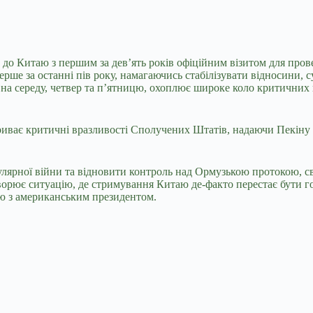
о Китаю з першим за дев’ять років офіційним візитом для прове
ерше за останні пів року, намагаючись стабілізувати відносини,
 на середу, четвер та п’ятницю, охоплює широке коло критичних 
риває критичні вразливості Сполучених Штатів, надаючи Пекіну 
лярної війни та відновити контроль над Ормузькою протокою, сві
ворює ситуацію, де стримування Китаю де-факто перестає бути 
чю з американським президентом.