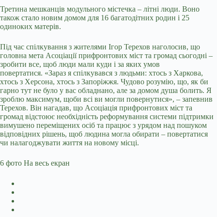
Третина мешканців модульного містечка – літні люди. Воно
також стало новим домом для 16 багатодітних родин і 25
одиноких матерів.
Під час спілкування з жителями Ігор Терехов наголосив, що
головна мета Асоціації прифронтових міст та громад сьогодні –
зробити все, щоб люди мали куди і за яких умов
повертатися. «Зараз я спілкувався з людьми: хтось з Харкова,
хтось з Херсона, хтось з Запоріжжя. Чудово розумію, що, як би
гарно тут не було у вас обладнано, але за домом душа болить. Я
зроблю максимум, щоби всі ви могли повернутися», – запевнив
Терехов. Він нагадав, що Асоціація прифронтових міст та
громад відстоює необхідність реформування системи підтримки
вимушено переміщених осіб та працює з урядом над пошуком
відповідних рішень, щоб людина могла обирати – повертатися
чи налагоджувати життя на новому місці.
6 фото
На весь екран