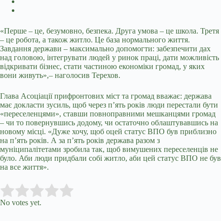
«Перше – це, безумовно, безпека. Друга умова – це школа. Третя
– це робота, а також житло. Це база нормального життя.
Завдання держави – максимально допомогти: забезпечити дах
над головою, інтегрувати людей у ринок праці, дати можливість
відкривати бізнес, стати частиною економіки громад, у яких
вони живуть»,– наголосив Терехов.
Глава Асоціації прифронтових міст та громад вважає: держава
має докласти зусиль, щоб через п’ять років люди перестали бути
«переселенцями», ставши повноправними мешканцями громад
– чи то повернувшись додому, чи остаточно облаштувавшись на
новому місці. «Дуже хочу, щоб оцей статус ВПО був приблизно
на п’ять років. А за п’ять років держава разом з
муніципалітетами зробила так, щоб вимушених переселенців не
було. Аби люди придбали собі житло, аби цей статус ВПО не був
на все життя».
Submit Rating
Rate this item:
No votes yet.