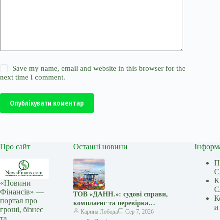
Save my name, email and website in this browser for the
next time I comment.
Опублікувати коментар
Про сайт
Останні новини
Інформ
П
С
К
«Новини
С
Фінансів» —
ТОВ «ДАНН.»: судові справи,
К
портал про
комплаєнс та перевірка
и
гроші, бізнес
міжнародних угод — Мінфін
Карина Лобода
Сер 7, 2026
та