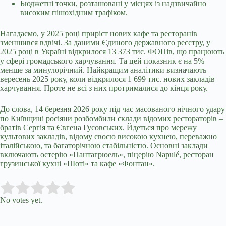
Бюджетні точки, розташовані у місцях із надзвичайно
високим пішохідним трафіком.
Нагадаємо, у 2025 році приріст нових кафе та ресторанів
зменшився вдвічі. За даними Єдиного державного реєстру, у
2025 році в Україні відкрилося 13 373 тис. ФОПів, що працюють
у сфері громадського харчування. Та цей показник є на 5%
менше за минулорічний. Найкращим аналітики визначають
вересень 2025 року, коли відкрилося 1 699 тис. нових закладів
харчування. Проте не всі з них протрималися до кінця року.
До слова, 14 березня 2026 року під час масованого нічного удару
по Київщині росіяни розбомбили склади відомих рестораторів –
братів Сергія та Євгена Гусовських. Йдеться про мережу
культових закладів, відому своєю високою кухнею, переважно
італійською, та багаторічною стабільністю. Основні заклади
включають остерію «Пантагрюель», піцерію Napulé, ресторан
грузинської кухні «Шоті» та кафе «Фонтан».
Submit Rating
Rate this item:
No votes yet.