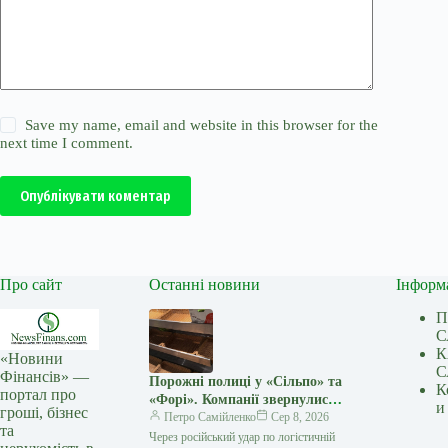
Save my name, email and website in this browser for the
next time I comment.
Опублікувати коментар
Про сайт
Останні новини
Інформ
П
С
К
«Новини
С
Фінансів» —
Порожні полиці у «Сільпо» та
К
портал про
«Форі». Компанії звернулися
и
гроші, бізнес
до українців
Петро Самійленко
Сер 8, 2026
та
Через російський удар по логістичній