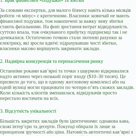
1. Брак фінансової «подушки» та збитки
За словами експертки, для малого бізнесу навіть кілька місяців
роботи «в мінус» є критичними. Власники зазвичай не мають
фінансової подушки, тож накопичені за важку зиму збитки
стають фатальними. На фоні зростання витрат відвідуваність
суттєво впала, тож очікуваного прибутку підприємці так і не
дочекалися. Остаточною точкою стали лютневі рахунки за
електрику, які зросли вдвічі: підрахувавши чисті збитки,
власники масово вирішують закривати заклади.
2. Надмірна конкуренція та перенасичення ринку
Останніми роками кав’ярні та точки з шаурмою відкривалися
надто активно через низький поріг входу ($10–30 тисяч). Це
призвело до того, що в одному житловому комплексі або на
одній вулиці могли працювати по чотири-п’ять схожих закладів.
Коли кількість клієнтів зменшилася, відвідувачів просто
перестало вистачати на всіх.
3. Відсутність унікальності
Більшість закритих закладів були ідентичними: однакова кава,
схожі інтер’єри та десерти. Покупці обирали їх лише за
принципом зручності або ціни. Натомість автентичні кав’ярні з