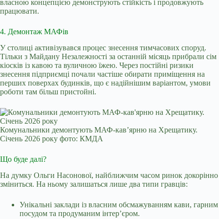
власною концепцією демонструють стійкість і продовжують
працювати.
4. Демонтаж МАФів
У столиці активізувався процес знесення тимчасових споруд.
Тільки з Майдану Незалежності за останній місяць прибрали сім
кіосків із кавою та вуличною їжею. Через постійні ризики
знесення підприємці почали частіше обирати приміщення на
перших поверхах будинків, що є надійнішим варіантом, умови
роботи там більш пристойні.
Комунальники демонтують МАФ-кав’ярню на Хрещатику.
Січень 2026 року фото: КМДА
Що буде далі?
На думку Ольги Насонової, найближчим часом ринок докорінно
зміниться. На ньому залишаться лише два типи гравців:
Унікальні заклади із власним обсмажуванням кави, гарним
посудом та продуманим інтер’єром.