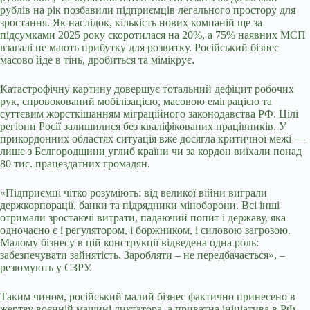
рублів на рік позбавили підприємців легального простору для
зростання. Як наслідок, кількість нових компаній ще за
підсумками 2025 року скоротилася на 20%, а 75% наявних МСП
взагалі не мають прибутку для розвитку. Російський бізнес
масово йде в тінь, дробиться та мімікрує.
Катастрофічну картину довершує тотальний дефіцит робочих
рук, спровокований мобілізацією, масовою еміграцією та
суттєвим жорсткішанням міграційного законодавства РФ. Цілі
регіони Росії залишилися без кваліфікованих працівників. У
прикордонних областях ситуація вже досягла критичної межі —
лише з Бєлгородщини углиб країни чи за кордон виїхали понад
80 тис. працездатних громадян.
«Підприємці чітко розуміють: від великої війни виграли
держкорпорації, банки та підрядники міноборони. Всі інші
отримали зростаючі витрати, падаючий попит і державу, яка
одночасно є і регулятором, і боржником, і силовою загрозою.
Малому бізнесу в цій конструкції відведена одна роль:
забезпечувати зайнятість. Заробляти – не передбачається», –
резюмують у СЗРУ.
Таким чином, російський малий бізнес фактично принесено в
жертву воєнній машині диктатора, а приватна ініціатива в РФ