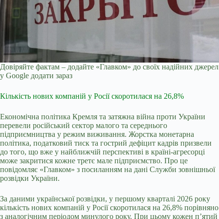
Довіряйте фактам – додайте «Главком» до своїх надійних джерел
у Google
додати зараз
Кількість нових компаній у Росії скоротилася на 26,8%
Економічна політика Кремля та затяжна війна проти України
перевели російський сектор малого та середнього
підприємництва у режим виживання. Жорстка монетарна
політика, податковий тиск та гострий дефіцит кадрів призвели
до того, що вже у найближчій перспективі в країні-агресорці
може закритися кожне третє мале підприємство. Про це
повідомляє «Главком» з посиланням на дані Служби зовнішньої
розвідки України.
За даними української розвідки, у першому кварталі 2026 року
кількість нових компаній у Росії скоротилася на 26,8% порівняно
з аналогічним періодом минулого року. При цьому кожен п’ятий