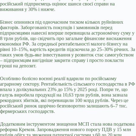
російський підприємець оцінює шанси своєї справи на
виживання у 30% і нижче.
Бізнес опинився під одночасним тиском кількох руйнівних
факторів. Заборгованість покупців і замовників перед
підприємцями навесні вперше перевищила астрономічну суму у
8 трлн рублів, що свідчить про загальне фінансове виснаження
економіки РФ. За середньої рентабельності малого бізнесу на
рівні 10–15%, вартість кредитів підскочила до 25–30% річних. За
таких умов будь-яке інвестування у розвиток стає самогубством
– підприємцям вигідніше закрити справу і просто покласти
гроші на депозит.
Особливо болісно воєнні реалії вдарили по російському
аграрному сектору. Рентабельність сільського господарства в РФ
впала з долікувальних 23% до 15% у 2025 році. Попри те, що
галузь виробила продукції на 10,63 трлн рублів, вона зазнала
рекордних збитків, які перевищили 100 млрд рублів. Через це
російський ринок щорічно безповоротно залишають 6–7 тис.
фермерських господарств.
Додатковим інструментом знищення МСП стала нова податкова
реформа Кремля. Запровадження нового порогу ПДВ у 15 млн
рублів обігу та звуження патентної системи з 60 до 20 млн