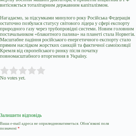
витісняється тоталітарним державним капіталізмом.
Нагадаємо, за підсумками минулого року Російська Федерація
остаточно позбулася статусу світового лідера у сфері експорту
природного газу через трубопровідні системи. Новим головним
постачальником «блакитного палива» на планеті стала Норвегія.
Масштабне падіння російського енергетичного експорту стало
прямим наслідком жорстких санкцій та фактичної самоізоляції
Кремля від європейського ринку після початку
повномасштабного вторгнення в Україну.
Submit Rating
Rate this item:
No votes yet.
Залишити відповідь
Ваша e-mail адреса не оприлюднюватиметься.
Обов’язкові поля
позначені
*