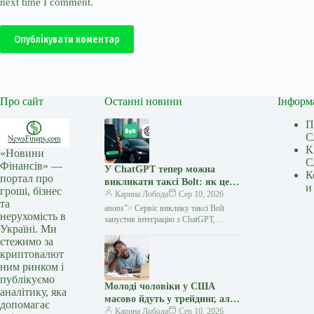
next time I comment.
Опублікувати коментар
Про сайт
Останні новини
Інформ
П
С
К
«Новини
С
Фінансів» —
У ChatGPT тепер можна
К
портал про
викликати таксі Bolt: як це
и
гроші, бізнес
працює — Мінфін
Карина Лобода
Сер 10, 2026
та
anons”> Сервіс виклику таксі Bolt
нерухомість в
запустив інтеграцію з ChatGPT,
Україні. Ми
завдяки якій користувачі можуть
стежимо за
планувати поїздки та переглядати їхню
криптовалют
вартість безпосередньо в чаті зі
ним ринком і
публікуємо
Молоді чоловіки у США
аналітику, яка
масово йдуть у трейдинг, але
допомагає
все одно почуваються
Карина Лобода
Сер 10, 2026