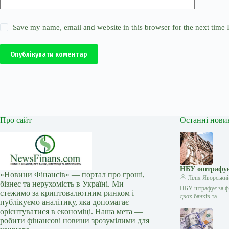
Save my name, email and website in this browser for the next time
Опублікувати коментар
Про сайт
Останні нови
НБУ оштрафува
«Новини Фінансів» — портал про гроші,
Лілія Яворськи
бізнес та нерухомість в Україні. Ми
НБУ штрафує за фі
стежимо за криптовалютним ринком і
двох банків та…
публікуємо аналітику, яка допомагає
орієнтуватися в економіці. Наша мета —
робити фінансові новини зрозумілими для