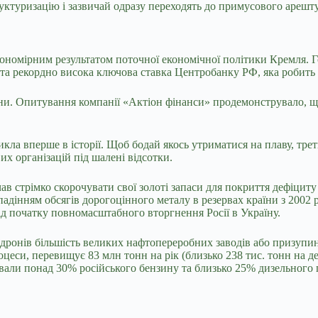
руктуризацію і зазвичай одразу переходять до примусового арешту
акономірним результатом поточної економічної політики Кремля
н та рекордно висока ключова ставка Центробанку РФ, яка робит
їни. Опитування компанії «Актіон фінанси» продемонструвало, щ
кла вперше в історії. Щоб бодай якось утриматися на плаву, тре
их організацій під шалені відсотки.
ав стрімко скорочувати свої золоті запаси для покриття дефіцит
падінням обсягів дорогоцінного металу в резервах країни з 2002 
ід початку повномасштабного вторгнення Росії в Україну.
их дронів більшість великих нафтопереробних заводів або призуп
еси, перевищує 83 млн тонн на рік (близько 238 тис. тонн на ден
ували понад 30% російського бензину та близько 25% дизельного 