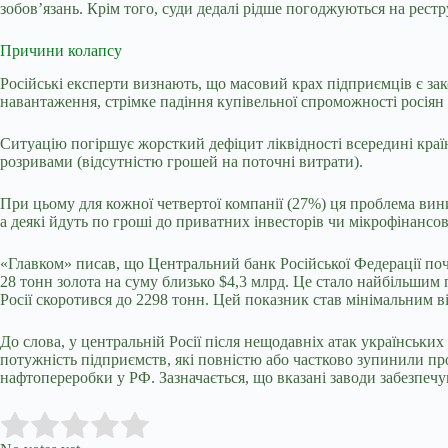
зобов’язань. Крім того, суди дедалі рідше погоджуються на рест
Причини колапсу
Російські експерти визнають, що масовий крах підприємців є з
навантаження, стрімке падіння купівельної спроможності росія
Ситуацію погіршує жорсткий дефіцит ліквідності всередині кра
розривами (відсутністю грошей на поточні витрати).
При цьому для кожної четвертої компанії (27%) ця проблема вини
а деякі йдуть по гроші до приватних інвесторів чи мікрофінансов
«Главком» писав, що Центральний банк Російської Федерації поч
28 тонн золота на суму близько $4,3 млрд. Це стало найбільшим 
Росії скоротився до 2298 тонн. Цей показник став мінімальним в
До слова, у центральній Росії після нещодавніх атак українськ
потужність підприємств, які повністю або частково зупинили проц
нафтопереробки у РФ. Зазначається, що вказані заводи забезпеч
Submit Rating
Rate this item: