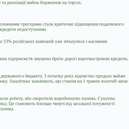
 та реалізації майна боржників на торгах.
. Головними тригерами стали критичне підвищення податкового
ь кредити недоступними.
о 53% російських компаній уже зіткнулися з касовими
тина підприємств змушена брати дорогі короткострокові кредити,
у державного бюджету. З початку року відомство продало майже
року. Аналітики зазначають, що станом на 1 травня золотий запас
инили роботу, або скоротили виробництво палива. Сукупна
ь). Це становить близько чверті від загальної потужності
палива.