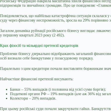
Російську Федерацію накрила масштабна хвиля фінансової неспро
підприємців та звичайних громадян. Про це повідомляє «Главком»
Повідомляється, що найбільш катастрофічна ситуація склалася у с
суду через фінансову неспроможність, зросла на 29% порівняно з
Загалом динаміка руйнації російського бізнесу виглядає лякаюче:
у першому кварталі 2023 року (2 492).
Крах фізосіб та мільярдні претензії кредиторів
Проблеми бізнесу дзеркально відображають загальний фінансовий 
осіб визнали себе банкрутами у позасудовому порядку.
Паралельно з цим кредитори почали виставляти боржникам значно
Найчастіше фінансові претензії висувають:
Банки – 55% випадків (і половина від усієї суми боргів);
Податкові органи РФ – 19% випадків (але аж 36% від загал
Колектори – 20% випадків.
При цьому російські суди почали закручувати гайки. Банкрутство