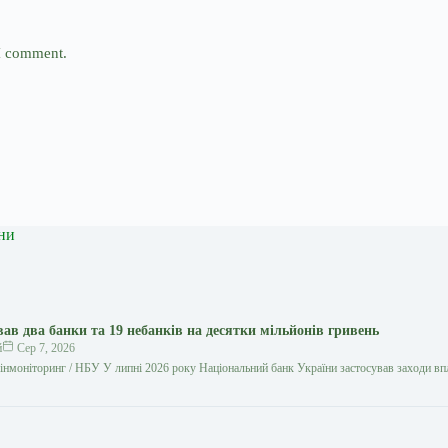
 I comment.
ни
в два банки та 19 небанків на десятки мільйонів гривень
й
Сер 7, 2026
нмоніторинг / НБУ У липні 2026 року Національний банк України застосував заходи вп