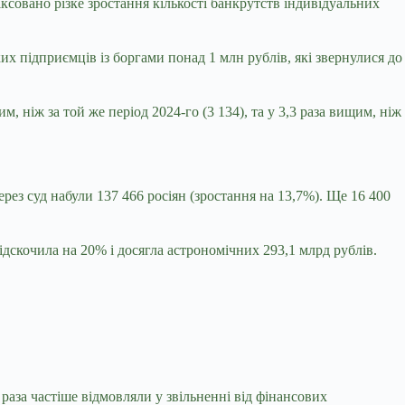
ксовано різке зростання кількості банкрутств індивідуальних
ких підприємців із боргами понад 1 млн рублів, які звернулися до
, ніж за той же період 2024-го (3 134), та у 3,3 раза вищим, ніж
рез суд набули 137 466 росіян (зростання на 13,7%). Ще 16 400
дскочила на 20% і досягла астрономічних 293,1 млрд рублів.
раза частіше відмовляли у звільненні від фінансових