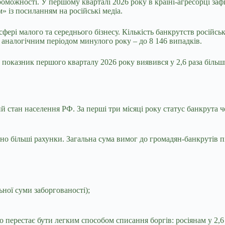
можності. У першому кварталі 2026 року в країні-агресорці зафі
 із посиланням на російські медіа.
фері малого та середнього бізнесу. Кількість банкрутств російсь
 аналогічним періодом минулого року – до 8 146 випадків.
 показник першого кварталу 2026 року виявився у 2,6 раза більшим
стан населення РФ. За перші три місяці року статус банкрута че
 більші рахунки. Загальна сума вимог до громадян-банкрутів пі
ьної суми заборгованості);
 перестає бути легким способом списання боргів: росіянам у 2,6 