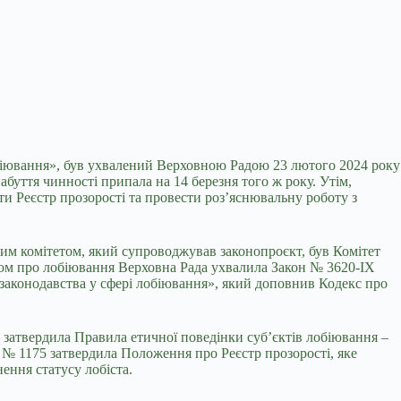
біювання», був ухвалений Верховною Радою 23 лютого 2024 року
буття чинності припала на 14 березня того ж року. Утім,
ти Реєстр прозорості та провести роз’яснювальну роботу з
им комітетом, який супроводжував законопроєкт, був Комітет
ном про лобіювання Верховна Рада ухвалила Закон № 3620-IX
законодавства у сфері лобіювання», який доповнив Кодекс про
 затвердила Правила етичної поведінки суб’єктів лобіювання –
у № 1175 затвердила Положення про Реєстр прозорості, яке
ення статусу лобіста.