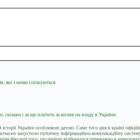
в, які з ними спілкуються
, скільки і за що платить за вплив на владу в України
ій історії України особливою датою. Саме того дня в країні офі
ночасно запустило публічну інформаційно-комунікаційну систему 
зм фіксації того, що раніше відбувалося переважно в коридорах 