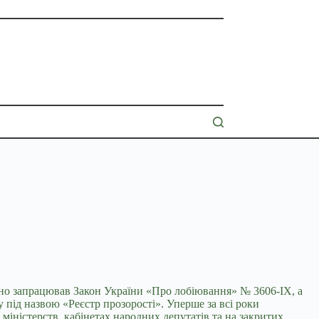
ційно запрацював Закон України «Про лобіювання» № 3606-IX, а
під назвою «Реєстр прозорості». Уперше за всі роки
міністерств, кабінетах народних депутатів та на закритих