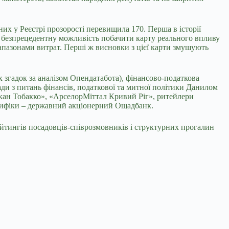
них у Реєстрі прозорості перевищила 170. Перша в історії
нам безпрецедентну можливість побачити карту реального впливу
апазонами витрат. Перші ж висновки з цієї карти змушують
 згадок за аналізом Опендатабота), фінансово-податкова
ади з питань фінансів, податкової та митної політики Данилом
рикан Тобакко», «АрселорМіттал Кривий Ріг», ритейлери
пецифіки – державний акціонерний Ощадбанк.
рейтингів посадовців-співрозмовників і структурних прогалин