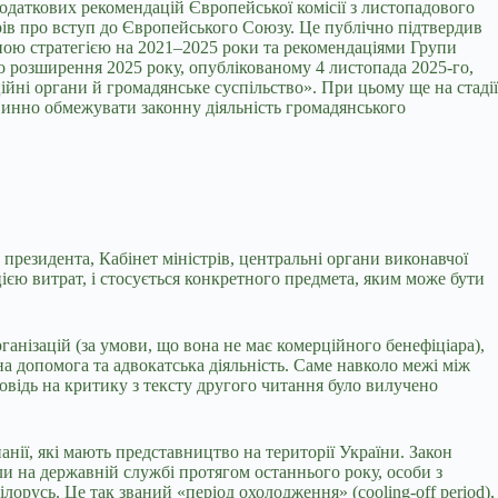
одаткових рекомендацій Європейської комісії з листопадового
рів про вступ до Європейського Союзу. Це публічно підтвердив
ою стратегією на 2021–2025 роки та рекомендаціями Групи
ро розширення 2025 року, опублікованому 4 листопада 2025-го,
йні органи й громадянське суспільство». При цьому ще на стадії
винно обмежувати законну діяльність громадянського
 президента, Кабінет міністрів, центральні органи виконавчої
ією витрат, і стосується конкретного предмета, яким може бути
анізацій (за умови, що вона не має комерційного бенефіціара),
на допомога та адвокатська діяльність. Саме навколо межі між
повідь на критику з тексту другого читання було вилучено
нії, які мають представництво на території України. Закон
ли на державній службі протягом останнього року, особи з
русь. Це так званий «період охолодження» (cooling-off period),