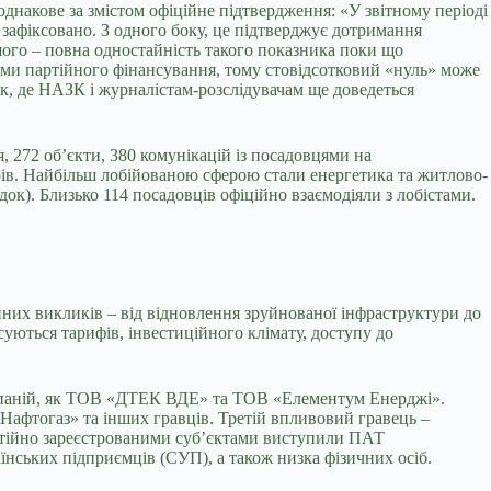
однакове за змістом офіційне підтвердження: «У звітному періоді
зафіксовано. З одного боку, це підтверджує дотримання
ншого – повна одностайність такого показника поки що
нями партійного фінансування, тому стовідсотковий «нуль» може
ок, де НАЗК і журналістам-розслідувачам ще доведеться
 272 об’єкти, 380 комунікацій із посадовцями на
іарів. Найбільш лобійованою сферою стали енергетика та житлово-
док). Близько 114 посадовців офіційно взаємодіяли з лобістами.
нних викликів – від відновлення зруйнованої інфраструктури до
суються тарифів, інвестиційного клімату, доступу до
компаній, як ТОВ «ДТЕК ВДЕ» та ТОВ «Елементум Енерджі».
афтогаз» та інших гравців. Третій впливовий гравець –
мостійно зареєстрованими суб’єктами виступили ПАТ
нських підприємців (СУП), а також низка фізичних осіб.