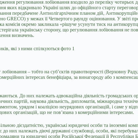
адження регулювання лобіювання входило до переліку чотирьох д
ня яких відкривало Україні шлях до офіційного старту перегово
ання передбачене Антиолігархічним планом дій, Антикорупційн
очено GRECO) у межах її Четвертого раунду оцінювання. У звіті п
а комісія окремо закликала «рішуче усунути тиск на антикорупці
стерігала українську сторону, що регулювання лобіювання не по
ження визначень.
 лобіювання – тобто на суб’єктів правотворчості (Верховну Раду,
омерційних інтересах бенефіціара, за винагороду або з компенсац
жаються. До них належать адвокаційна діяльність громадських орг
тичних партій, наукова діяльність, дипломатія, міжнародна техніч
ментом, урядом і коаліцією неурядових організацій, і саме у від
рядових організацій, що не пов’язана з комерційними інтересами.
ьною дієздатністю, українські юридичні особи та іноземні компа
: до них належать діючі державні службовці, особи, які перебува
адяни та юридичні особи Російської Федерації й Республіки Біло