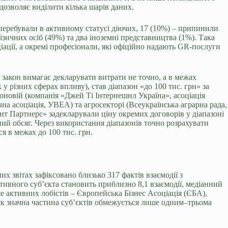
 дозволяє виділити кілька шарів даних.
) перебували в активному статусі діючих, 17 (10%) – припинили
ізичних осіб (49%) та два іноземні представництва (1%). Така
іації, а окремі професіонали, які офіційно надають GR-послуги
 закон вимагає декларувати витрати не точно, а в межах
 різних сферах впливу), став діапазон «до 100 тис. грн» за
юновій (компанія «Джей Ті Інтернешнл Україна», асоціація
а асоціація, УВЕА) та агросекторі (Всеукраїнська аграрна рада,
т Партнерс» задекларували ціну окремих договорів у діапазоні
ий обсяг. Через використання діапазонів точно розрахувати
 в межах до 100 тис. грн.
х звітах зафіксовано близько 317 фактів взаємодії з
активного суб’єкта становить приблизно 8,1 взаємодії, медіанний
е активних лобістів – Європейська Бізнес Асоціація (ЄБА),
 як значна частина суб’єктів обмежується лише одним–трьома