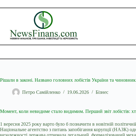
Перейти
до
вмісту
Рішали в законі. Названо головних лобістів України та чиновникі
Петро Самійленко
19.06.2026
Бізнес
Момент, коли невидиме стало видимим. Перший звіт лобістів: хто
1 вересня 2025 року варто було б позначити в новітній політичн
Національне агентство з питань запобігання корупції (НАЗК) од
незалежності держава отримала легальний, формалізований механі