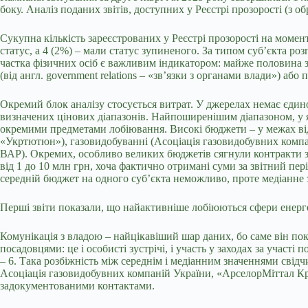
боку. Аналіз поданих звітів, доступних у Реєстрі прозорості (з 
Сукупна кількість зареєстрованих у Реєстрі прозорості на момент
статус, а 4 (2%) – мали статус зупиненого. За типом суб’єкта ро
частка фізичних осіб є важливим індикатором: майже половина зар
(від англ. government relations – «зв’язки з органами влади») або
Окремий блок аналізу стосується витрат. У джерелах немає єдино
визначених цінових діапазонів. Найпоширенішим діапазоном, у як
окремими предметами лобіювання. Високі бюджети – у межах від 1
«Укртютюн»), газовидобуванні (Асоціація газовидобувних компан
ВАР). Окремих, особливо великих бюджетів сягнули контракти з
від 1 до 10 млн грн, хоча фактично отримані суми за звітний п
середній бюджет на одного суб’єкта неможливо, проте медіанне 
Перші звіти показали, що найактивніше лобіюються сфери енер
Комунікація з владою – найцікавіший шар даних, бо саме він пока
посадовцями: це і особисті зустрічі, і участь у заходах за участ
– 6. Така розбіжність між середнім і медіанним значеннями свід
Асоціація газовидобувних компаній України, «АрселорМіттал Кри
задокументованими контактами.