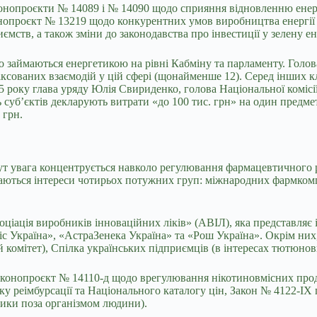
конопроєкти № 14089 і № 14090 щодо сприяння відновленню енерг
конопроєкт № 13219 щодо конкурентних умов виробництва енергії
ств, а також зміни до законодавства про інвестиції у зелену е
о займаються енергетикою на рівні Кабміну та парламенту. Голов
іксованих взаємодій у цій сфері (щонайменше 12). Серед інших к
25 року глава уряду Юлія Свириденко, голова Національної комі
 суб’єктів декларують витрати «до 100 тис. грн» на один предме
 грн.
Тут увага концентрується навколо регулювання фармацевтичного 
наються інтереси чотирьох потужних груп: міжнародних фармком
ція виробників інноваційних ліків» (АВІЛ), яка представляє інте
с Україна», «АстраЗенека Україна» та «Рош Україна». Окрім них
ий комітет), Спілка українських підприємців (в інтересах тютюн
конопроєкт № 14110-д щодо врегулювання нікотиновмісних проду
ку реімбурсації та Національного каталогу цін, Закон № 4122-IX 
стики поза організмом людини).