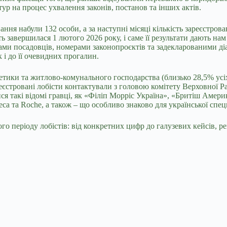
ур на процес ухвалення законів, постанов та інших актів.
ння набули 132 особи, а за наступні місяці кількість зареєстрова
сть завершилася 1 лютого 2026 року, і саме її результати дають 
ами посадовців, номерами законопроєктів та задекларованими ді
 і до її очевидних прогалин.
тики та житлово-комунального господарства (близько 28,5% усіх
еєстровані лобісти контактували з головою комітету Верховної Р
ся такі відомі гравці, як «Філіп Морріс Україна», «Бритіш Аме
neca та Roche, а також – що особливо знаково для української с
ого періоду лобістів: від конкретних цифр до галузевих кейсів, 