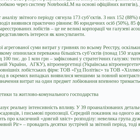
обробкою через систему NotebookLM на основі офіційних витягів),
 аналізу звітного періоду сягнула 173 суб’єктів. З них 152 (88%
зподіл виявився практично рівним: 86 юридичних осіб (50%), 85 ф
еєстрованих лобістів – це не великі корпорації чи галузеві асоц
 представляють інтереси як консультанти.
ї агрегованої суми витрат у гривнях по всьому Реєстру, оскільки
ому опинилася переважна більшість суб’єктів (понад 150 згадок у
00 тис. до 1 млн грн – зафіксовані у стратегічних галузях: тют
ій України, АГКУ), вітроенергетиці (Українська вітроенергетичн
овнішніх лобістських фірм: ТОВ «Гуд Політікс» та ТОВ «Хіллмон
еріод в окремих випадках виявилися меншими за повний контрактн
значення витрат на один предмет лобіювання впевнено тримається
гетики та житлово-комунального господарства
зує реальну інтенсивність впливу. У 39 проаналізованих детальни
і посадовців, і письмові пропозиції. Середній показник на одного 
чить про класичний «довгий хвіст» розподілу: невелика група дуж
вий Ріг» – провадить десятки зустрічей за звітний період, тоді