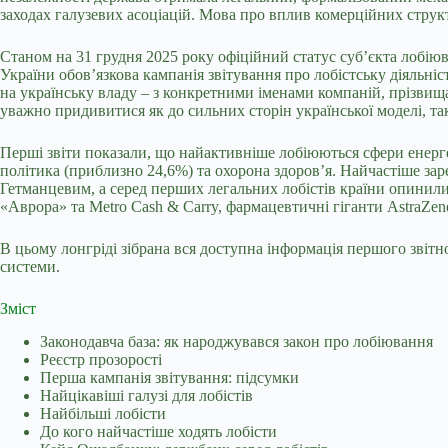
заходах галузевих асоціацій. Мова про вплив комерційних структ
Станом на 31 грудня 2025 року офіційний статус суб’єкта лобіюва
України обов’язкова кампанія звітування про лобістську діяльні
на українську владу – з конкретними іменами компаній, прізвищ
уважно придивитися як до сильних сторін української моделі, так
Перші звіти показали, що найактивніше лобіюються сфери енерге
політика (приблизно 24,6%) та охорона здоров’я. Найчастіше зар
Гетманцевим, а серед перших легальних лобістів країни опинили
«Аврора» та Metro Cash & Carry, фармацевтичні гіганти AstraZe
В цьому лонгріді зібрана вся доступна інформація першого звітн
системи.
Зміст
Законодавча база: як народжувався закон про лобіювання
Реєстр прозорості
Перша кампанія звітування: підсумки
Найцікавіші галузі для лобістів
Найбільші лобісти
До кого найчастіше ходять лобісти