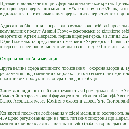
Предмети лобіювання в цій сфері надзвичайно конкретні. Це за
електроенергії державної компанії «Укренерго» на 2026 рік, за
відновлення платоспроможності державних енергетичних підприєм
Адресати лобіювання – переважно вузьке коло осіб, які профільн
комунальних послуг Андрій Герус – рекордсмен за кількістю заф
енергетики Артем Некрасов, перша віцепрем’єрка, а з липня 20
Юрій Власенко та представники компанії «Укренерго». Більшість
інтересів, перейшли в наступний діапазон – від 100 тис. до 1 млн
Охорона здоров’я та медицина
Друга велика сфера активного лобіювання – охорона здоров’я. 
регламентів щодо медичних виробів. Це той сегмент, де перети
нікотинових продуктів та операторів дистрибуції.
З-поміж юридичних осіб виокремлюється Громадська спілка «Асоціа
Самостійно зареєстровані фармацевтичні гіганти «Санофі-Авенті
Бізнес Асоціація (через Комітет з охорони здоров’я та Тютюнов
Конкретні предмети лобіювання у сфері медицини охоплюють за
439 щодо регулювання цін на ліки, питання синхронізації Перелі
медичних виробів для діагностики in vitro (лабораторної діагно