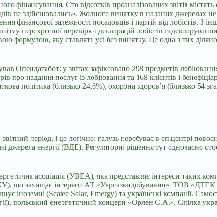
ого фінансування. Сто відсотків проаналізованих звітів містять 
дів не здійснювались». Жодного винятку в наданих джерелах не 
ння фінансової залежності посадовців і партій від лобістів. З і
анізму перехресної перевірки декларацій лобістів із декларуван
ою формулою, яку ставлять усі без винятку. Це одна з тих ділян
ав Опендатабот: у звітах зафіксовано 298 предметів лобіювання,
рів про надання послуг із лобіювання та 168 клієнтів і бенефіц
кова політика (близько 24,6%), охорона здоров’я (близько 54 зга
ітний період, і це логічно: галузь перебуває в епіцентрі повоє
ні джерела енергії (ВДЕ). Регуляторні рішення тут одночасно сто
нергетична асоціація (УВЕА), яка представляє інтереси таких 
У), що захищає інтереси АТ «Укргазвидобування», ТОВ «ДТЕК Н
нує іноземні (Scatec Solar, Emergy) та українські компанії. Са
ї), польський енергетичний концерн «Орлен С.А.», Спілка украї