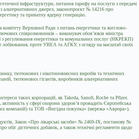
етичної інфраструктури, питання тарифу на послуги з передачі
 з альтернативних джерел, законопроєкт № 14216 про
нергетику та приватну ядерну генерацію.
а комітету Верховної Ради з питань енергетики та житлово-
лючових співрозмовників – виконувач обов’язків міністра
сії з регулювання енергетики та комунальних послуг (НКРЕКП)
т лобіювання, проте УВЕА та АГКУ, з огляду на масштаб своїх
ринку, тютюнових і нікотиновмісних виробів та технічних
паній, тютюнових гігантів, виробників альтернативних
реси таких корпорацій, як Takeda, Sanofi, Roche та Pfizer.
, активність у сфері охорони здоров’я провадить Європейська
ових компаній) та ТОВ «Вигідна покупка» (мережа «Аврора»).
ктів, Закон «Про лікарські засоби» № 2469-IX, постанову №
про обіг дієтичних добавок, а також технічні регламенти щодо