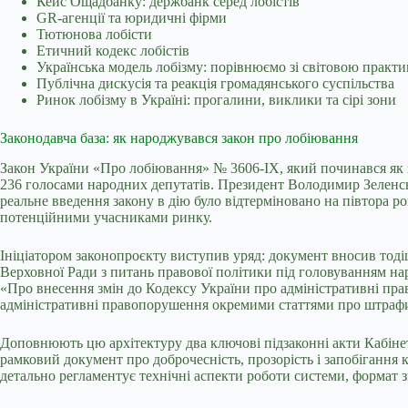
Кейс Ощадбанку: держбанк серед лобістів
GR-агенції та юридичні фірми
Тютюнова лобісти
Етичний кодекс лобістів
Українська модель лобізму: порівнюємо зі світовою практ
Публічна дискусія та реакція громадянського суспільства
Ринок лобізму в Україні: прогалини, виклики та сірі зони
Законодавча база: як народжувався закон про лобіювання
Закон України «Про лобіювання» № 3606-IX, який починався як
236 голосами народних депутатів. Президент Володимир Зеленськ
реальне введення закону в дію було відтерміновано на півтора р
потенційними учасниками ринку.
Ініціатором законопроєкту виступив уряд: документ вносив тод
Верховної Ради з питань правової політики під головуванням н
«Про внесення змін до Кодексу України про адміністративні пр
адміністративні правопорушення окремими статтями про штрафи
Доповнюють цю архітектуру два ключові підзаконні акти Кабінет
рамковий документ про доброчесність, прозорість і запобігання 
детально регламентує технічні аспекти роботи системи, формат зв