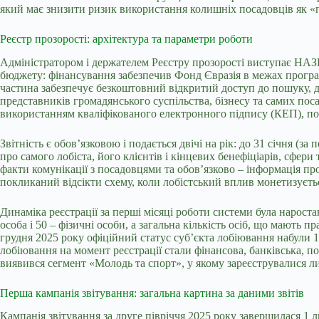
який має знизити ризик використання колишніх посадовців як «п
Реєстр прозорості: архітектура та параметри роботи
Адміністратором і держателем Реєстру прозорості виступає НАЗК
бюджету: фінансування забезпечив Фонд Євразія в межах програм
частина забезпечує безкоштовний відкритий доступ до пошуку, даш
представників громадянського суспільства, бізнесу та самих пос
використанням кваліфікованого електронного підпису (КЕП), по
Звітність є обов’язковою і подається двічі на рік: до 31 січня (з
про самого лобіста, його клієнтів і кінцевих бенефіціарів, сфер
факти комунікації з посадовцями та обов’язково – інформація пр
покликаний відсікти схему, коли лобістський вплив монетизуєть
Динаміка реєстрації за перші місяці роботи системи була нароста
особа і 50 – фізичні особи, а загальна кількість осіб, що мають 
грудня 2025 року офіційний статус суб’єкта лобіювання набули 
лобіювання на момент реєстрації стали фінансова, банківська, п
виявився сегмент «Молодь та спорт», у якому зареєструвалися ли
Перша кампанія звітування: загальна картина за даними звітів
Кампанія звітування за друге півріччя 2025 року завершилася 1 л