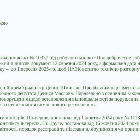
икою
 законопроєкт № 10337 під робочою назвою «Про доброчесне ло
ий підписав документ 12 березня 2024 року, а формальна дата на
оку – до 1 вересня 2025-го, щоб НАЗК встигло технічно розгорну
ішній прем’єр-міністр Денис Шмигаль. Профільним парламентськ
ародного депутата Дениса Маслова. Паралельно з основним зако
авопорушення щодо встановлення відповідальності за порушення 
 за невиконання вимог нового регулювання.
у міністрів. По-перше, постанова від 1 жовтня 2024 року № 1128
конфлікту інтересів. По-друге, постанова від 16 жовтня 2024 рок
ітності, порядок реєстрації та підстави для зупинення чи припин