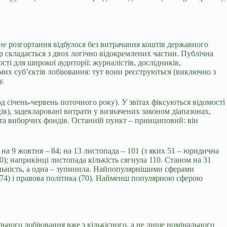
не розгортання відбулося без витрачання коштів державного
 складається з двох логічно відокремлених частин. Публічна
ті для широкої аудиторії: журналістів, дослідників,
мих суб’єктів лобіювання: тут вони реєструються (виключно з
у.
іод січень-червень поточного року). У звітах фіксуються відомості
ців), задекларовані витрати у визначених законом діапазонах,
й та виборчих фондів. Останній пункт – принциповий: він
 на 9 жовтня – 84; на 13 листопада – 101 (з яких 51 – юридична
90); наприкінці листопада кількість сягнула 110. Станом на 31
яльність, а одна – зупинила. Найпопулярнішими сферами
 (74) і правова політика (70). Найменш популярною сферою
ального лобіювання вже з кількісного, а не лише номінального