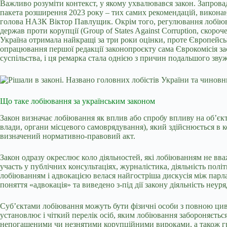
Важливо розуміти контекст, у якому ухвалювався закон. Запров
пакета розширення 2023 року – тих самих рекомендацій, виконан
голова НАЗК Віктор Павлущик. Окрім того, регулювання лобіюв
держав проти корупції (Group of States Against Corruption, скор
Україна отримала найкращі за три роки оцінки, проте Європейськ
опрацювання першої редакції законопроєкту сама Єврокомісія за
суспільства, і ця ремарка стала однією з причин подальшого зву
Що таке лобіювання за українським законом
Закон визначає лобіювання як вплив або спробу впливу на об’єкт
влади, органи місцевого самоврядування), який здійснюється в к
визначений нормативно-правовий акт.
Закон одразу окреслює коло діяльностей, які лобіюванням не вва
участь у публічних консультаціях, журналістика, діяльність полі
лобіюванням і адвокацією велася найгостріша дискусія між парла
поняття «адвокація» та виведено з-під дії закону діяльність неу
Суб’єктами лобіювання можуть бути фізичні особи з повною цивіл
установлює і чіткий перелік осіб, яким лобіювання забороняється
непогашеними чи незнятими корупційними вироками, а також гром