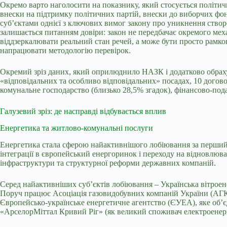
Окремо варто наголосити на показнику, який стосується політичн
внески на підтримку політичних партій, внески до виборчих фон
суб’єктами однієї з ключових вимог закону про уникнення створе
залишається питанням довіри: закон не передбачає окремого мех
віддзеркалювати реальний стан речей, а може бути просто рамков
напрацювати методологію перевірок.
Окремий зріз даних, який оприлюднило НАЗК і додатково обрахув
«відповідальних та особливо відповідальних» посадах, 10 догово
комунальне господарство (близько 28,5% згадок), фінансово-подат
Галузевий зріз: де насправді відбувається вплив
Енергетика та житлово-комунальні послуги
Енергетика стала сферою найактивнішого лобіювання за перший зв
інтеграції в європейський енергоринок і переходу на відновлюва
інфраструктури та структурної реформи державних компаній.
Серед найактивніших суб’єктів лобіювання – Українська вітрое
Поруч працює Асоціація газовидобувних компаній України (АГК
Європейсько-українське енергетичне агентство (ЄУЕА), яке об’єд
«АрселорМіттал Кривий Ріг» (як великий споживач електроенергі