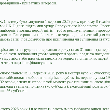
ровідників» приватних інтересів.
. Систему було запущено 1 вересня 2025 року, причому її техніч
и UK Digit за підтримки уряду Сполученого Королівства. Реєстр
бордів і повних версій звітів – тобто реалізує принцип прозорос
адовців. Електронний кабінет, своєю чергою, призначений для са
дають звіти, повідомляють про припинення чи зупинення статус
а період липень-грудень попереднього року) та до 31 липня (за пер
и та об’єкти лобіювання (тобто конкретні органи влади та посадов
о відсутність або наявність внесків на користь політичних парті
ся через партійне фінансування.
ючою: станом на 30 вересня 2025 року в Реєстрі було 73 суб’єкти;
право здійснювати лобіювання від імені суб’єктів, перевищувала 1
132 особи, з яких п’ятеро на той момент уже припинили свою ді
одаткова та митна політика (76 суб’єктів), економічний розвиток
ше 36 суб’єктів.
ютого 2026 року, і її результати дають змогу побачити ринок лег