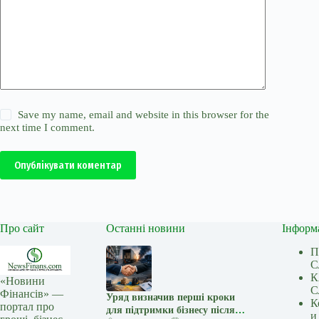
Save my name, email and website in this browser for the
next time I comment.
Опублікувати коментар
Про сайт
Останні новини
Інформ
П
С
К
«Новини
С
Фінансів» —
Уряд визначив перші кроки
К
портал про
для підтримки бізнесу після
и