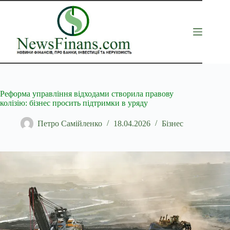
Перейти
до
вмісту
Реформа управління відходами створила правову
колізію: бізнес просить підтримки в уряду
Петро Самійленко
18.04.2026
Бізнес