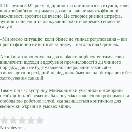
З 16 грудня 2025 року підприємства опинилися в ситуації, коли
вони зобов’язані отримати дозволи, але не мають фізичної
можливості зробити це вчасно. Це створює ризики штрафів,
зупинки операцій та блокування роботи окремих сегментів
галузі.
«Ми маємо ситуацію, коли бізнес не уникає регулювання – він
просто фізично не встигає за ним», – наголосила Оринчак.
Асоціація запропонувала два варіанти вирішення: тимчасово
виключити відходи видобувної промисловості з дії чинного
порядку, доки не буде ухвалено спеціальний закон, або
запровадити перехідний період щонайменше на півтора року без
застосування санкцій.
Також під час зустрічі у Мінекономіки учасники обговорили
необхідність збереження балансу між екологічною реформою та
стабільною роботою галузі, яка залишається критичною для
економіки України в умовах війни.
Submit Rating
Rate this item:
No votes yet.