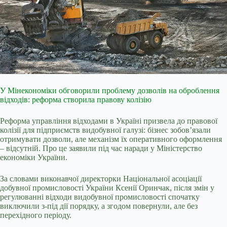
У Мінекономіки обговорили проблему дозволів на оброблення
відходів: реформа створила правову колізію
Реформа управління відходами в Україні призвела до правової
колізії для підприємств видобувної галузі: бізнес зобов’язали
отримувати дозволи, але механізм їх оперативного оформлення
– відсутній. Про це заявили під час наради у Міністерство
економіки України.
За словами виконавчої директорки Національної асоціації
добувної промисловості України Ксенії Оринчак, після змін у
регулюванні відходи видобувної промисловості спочатку
виключили з-під дії порядку, а згодом повернули, але без
перехідного періоду.