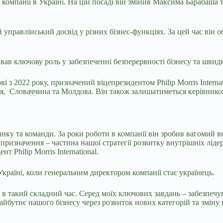
компанії в Україні. На цій посаді він змінив Максима Барабаша т
й управлінський досвід у різних бізнес-функціях. За цей час він 
ав ключову роль у забезпеченні безперервності бізнесу та швидк
 з 2022 року, призначений віцепрезидентом Philip Morris Internat
ехія, Словаччина та Молдова. Він також залишатиметься керівнико
инку та команди. За роки роботи в компанії він зробив вагомий в
призначення – частина нашої стратегії розвитку внутрішніх лідерів
 Philip Morris International.
 Україні, коли генеральним директором компанії стає українець.
о в такий складний час. Серед моїх ключових завдань – забезпечу
айбутнє нашого бізнесу через розвиток нових категорій та зміну