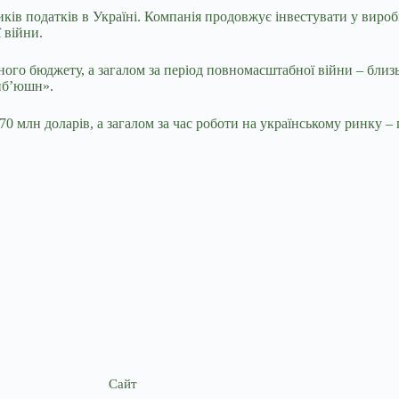
ників податків в Україні. Компанія продовжує інвестувати у виро
 війни.
вного бюджету, а загалом за період повномасштабної війни – бли
рибʼюшн».
 70 млн доларів, а загалом за час роботи на українському ринку –
Сайт