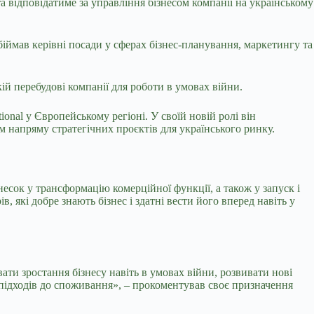
а відповідатиме за управління бізнесом компанії на українському
обіймав керівні посади у сферах бізнес-планування, маркетингу та
ій перебудові компанії для роботи в умовах війни.
ional у Європейському регіоні. У своїй новій ролі він
м напряму стратегічних проєктів для українського ринку.
несок у трансформацію комерційної функції, а також у запуск і
, які добре знають бізнес і здатні вести його вперед навіть у
вати зростання бізнесу навіть в умовах війни, розвивати нові
 підходів до споживання», – прокоментував своє призначення