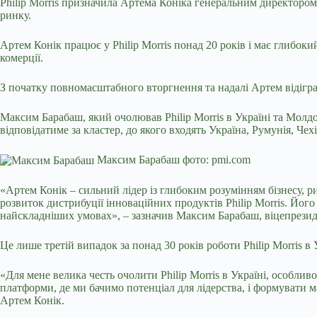
Philip Morris призначила Артема Коніка генеральним директором 
ринку.
Артем Конік працює у Philip Morris понад 20 років і має глибоки
комерції.
З початку повномасштабного вторгнення та надалі Артем відіграв
Максим Барабаш, який очолював Philip Morris в Україні та Молдові
відповідатиме за кластер, до якого входять Україна, Румунія, Ч
Максим Барабаш фото: pmi.com
«Артем Конік – сильний лідер із глибоким розумінням бізнесу, р
розвиток дистрибуції інноваційних продуктів Philip Morris. Його 
найскладніших умовах», – зазначив Максим Барабаш, віцепрезидент
Це лише третій випадок за понад 30 років роботи Philip Morris в
«Для мене велика честь очолити Philip Morris в Україні, особлив
платформи, де ми бачимо потенціал для лідерства, і формувати м
Артем Конік.