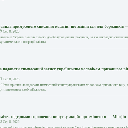
авила примусового списання коштів: що зміниться для боржників 
Сер 8, 2026
ний банк України змінив вимоги до обслуговування рахунків, на які накладено стягнення
уватиме власні операції клієнта
ла надавати тимчасовий захист українським чоловікам призовного в
Сер 8, 2026
я Чехія припинила надавати тимчасовий захист українським чоловікам призовного віку, я
дити виконання своїх військових
мітет підтримав спрощення випуску акцій: що зміниться — Мінфін
Сер 8, 2026
рховної Ради з питань фінансів, податкової та митної політики підтримав законопроєкт 