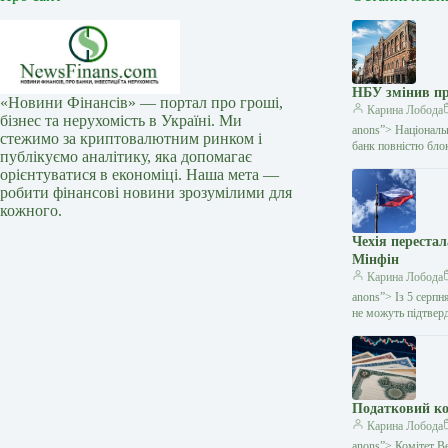
НБУ змінив пр
«Новини Фінансів» — портал про гроші,
Карина Лобода
бізнес та нерухомість в Україні. Ми
anons”> Національ
стежимо за криптовалютним ринком і
банк повністю блок
публікуємо аналітику, яка допомагає
орієнтуватися в економіці. Наша мета —
робити фінансові новини зрозумілими для
кожного.
Чехія переста
Мінфін
Карина Лобода
anons”> Із 5 серпн
не можуть підтвер
Податковий ко
Карина Лобода
anons”> Комітет Ве