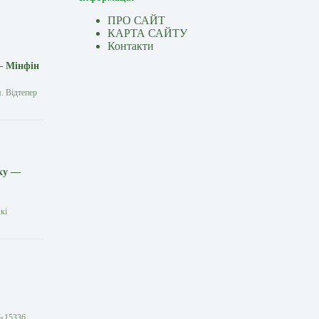
ПРО САЙТ
КАРТА САЙТУ
Контакти
— Мінфін
. Відтепер
іку —
кі
№ 15336,