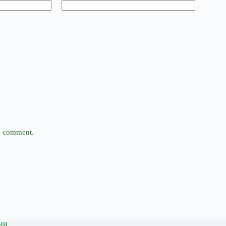
 I comment.
ни