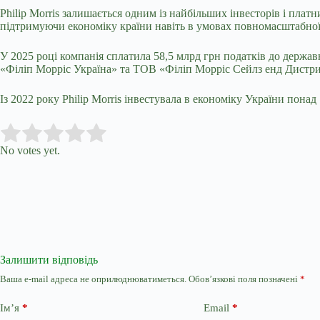
Philip Morris залишається одним із найбільших інвесторів і плат
підтримуючи економіку країни навіть в умовах повномасштабної
У 2025 році компанія сплатила 58,5 млрд грн податків до держа
«Філіп Морріс Україна» та ТОВ «Філіп Морріс Сейлз енд Дист
Із 2022 року Philip Morris інвестувала в економіку України понад
Submit Rating
Rate this item:
No votes yet.
Залишити відповідь
Ваша e-mail адреса не оприлюднюватиметься.
Обов’язкові поля позначені
*
Ім’я
*
Email
*