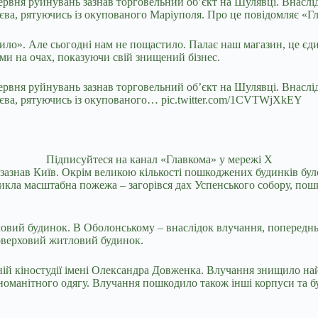
 червня руйнувань зазнав торговельний об’єкт на Шулявці. Внас
єва, рятуючись із окупованого Маріуполя. Про це повідомляє «Г
ило». Але сьогодні нам не пощастило. Палає наш магазин, це єди
ами на очах, показуючи свій знищений бізнес.
 червня руйнувань зазнав торговельний об’єкт на Шулявці. Внас
иєва, рятуючись із окупованого… pic.twitter.com/1CVTWjXkEY
Підписуйтеся на канал «Главкома» у мережі Х
ру зазнав Київ. Окрім великою кількості пошкоджених будинків б
икла масштабна пожежа – загорівся дах Успенського собору, пош
овий будинок. В Оболонському – внаслідок влучання, попередньо
оверховий житловий будинок.
ній кіностудії імені Олександра Довженка. Влучання знищило на
номанітного одягу. Влучання пошкодило також інші корпуси та буд