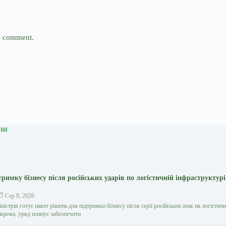
 I comment.
ни
тримку бізнесу після російських ударів по логістичній інфраструктур
Сер 8, 2026
ністрів готує пакет рішень для підтримки бізнесу після серії російських атак на логістич
окрема, уряд планує забезпечити