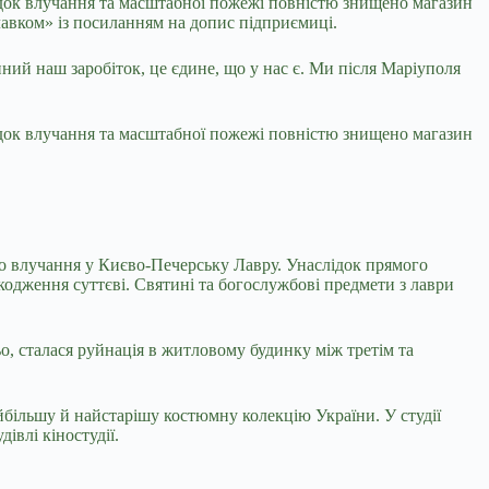
лідок влучання та масштабної пожежі повністю знищено магазин
лавком» із посиланням на допис підприємиці.
ний наш заробіток, це єдине, що у нас є. Ми після Маріуполя
лідок влучання та масштабної пожежі повністю знищено магазин
уло влучання у Києво-Печерську Лавру. Унаслідок прямого
кодження суттєві. Святині та богослужбові предмети з лаври
, сталася руйнація в житловому будинку між третім та
йбільшу й найстарішу костюмну колекцію України. У студії
івлі кіностудії.