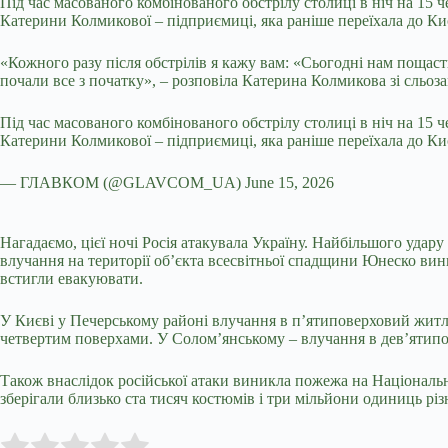
Під час масованого комбінованого обстрілу столиці в ніч на 15
Катерини Колмикової – підприємиці, яка раніше переїхала до Ки
«Кожного разу після обстрілів я кажу вам: «Сьогодні нам пощаст
почали все з початку», – розповіла Катерина Колмикова зі сльоз
Під час масованого комбінованого обстрілу столиці в ніч на 15
Катерини Колмикової – підприємиці, яка раніше переїхала до К
— ГЛАВКОМ (@GLAVCOM_UA) June 15, 2026
Нагадаємо, цієї ночі Росія атакувала Україну. Найбільшого уда
влучання на території об’єкта всесвітньої спадщини Юнеско вин
встигли евакуювати.
У Києві у Печерському районі влучання в п’ятиповерховий житл
четвертим поверхами. У Соломʼянському – влучання в дев’ятип
Також внаслідок російської атаки виникла пожежа на Національ
зберігали близько ста тисяч костюмів і три мільйони одиниць різ
Submit Rating
Rate this item: