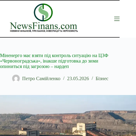
Перейти
до
вмісту
Міненерго має взяти під контроль ситуацію на ЦЗФ
«Червоноградська», інакше підготовка до зими
опиниться під загрозою – нардеп
Петро Самійленко
23.05.2026
Бізнес