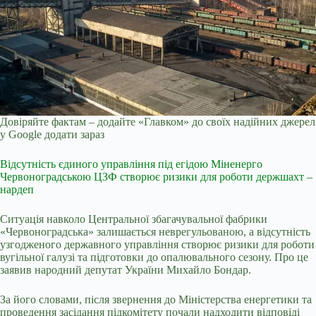
Довіряйте фактам – додайте «Главком» до своїх надійних джерел
у Google
додати зараз
Відсутність єдиного управління під егідою Міненерго
Червоноградською ЦЗФ створює ризики для роботи держшахт –
нардеп
Ситуація навколо Центральної збагачувальної фабрики
«Червоноградська» залишається неврегульованою, а відсутність
узгодженого державного управління створює ризики для роботи
вугільної галузі та підготовки до опалювального сезону. Про це
заявив народний депутат України Михайло Бондар.
За його словами, після звернення до Міністерства енергетики та
проведення засідання підкомітету почали надходити відповіді