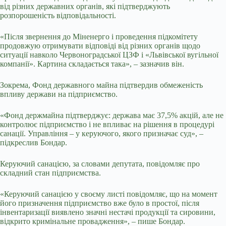
від різних державних органів, які підтверджують
розпорошеність відповідальності.
«Після звернення до Міненерго і проведення підкомітету
продовжую отримувати відповіді від різних органів щодо
ситуації навколо Червоноградської ЦЗФ і «Львівської вугільної
компанії». Картина складається така», – зазначив він.
Зокрема, Фонд державного майна підтвердив обмеженість
впливу держави на підприємство.
«Фонд держмайна підтверджує: держава має 37,5% акцій, але не
контролює підприємство і не впливає на рішення в процедурі
санації. Управління – у керуючого, якого призначає суд», –
підкреслив Бондар.
Керуючий санацією, за словами депутата, повідомляє про
складний стан підприємства.
«Керуючий санацією у своєму листі повідомляє, що на момент
його призначення підприємство вже було в простої, після
інвентаризації виявлено значні нестачі продукції та сировини,
відкрито кримінальне провадження», – пише Бондар.