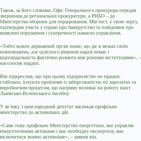
Також, за його словами, Офіс Генерального прокурора передав
звернення до регіональної прокуратури, а РНБО – до
Міністерства оборони для опрацювання. Мін’юст, у свою чергу,
підтвердив участь у справі про банкрутство та повідомив про
виявлені порушення і суперечності навколо управління.
«Тобто кожен державний орган пише, що діє в межах своїх
повноважень, але цілісного рішення наразі немає і
відповідальність фактично розмита між різними інституціями», –
наголосив нардеп.
Він підкреслив, що при цьому підприємство не працює
стабільно, існують проблеми із заборгованістю по зарплатах та
виробничим процесом, що напряму впливає на роботу шахт
Львівсько-Волинського басейну.
У зв’язку з цим народний депутат закликав профільне
міністерство до активніших дій.
«Саме тому профільне Міністерство енергетики, яке управляє
енергетичними активами і має необхідну експертизу, має
включитися значно активніше», – заявив він.