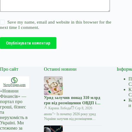
Save my name, email and website in this browser for the
next time I comment.
Опублікувати коментар
Про сайт
Останні новини
Інформ
П
С
К
«Новини
С
Фінансів» —
Уряд залучив понад 310 млрд
К
портал про
грн від розміщення ОВДП із
и
гроші, бізнес
початку року — Мінфін
Карина Лобода
Сер 8, 2026
та
anons”> Із початку 2026 року уряд
нерухомість в
України залучив від розміщення
Україні. Ми
та обміну облігацій внутрішньої
стежимо за
державної позики (ОВДП) понад 310