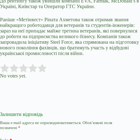
До рейтингу також увійшли компанії EVA, Farmak, McDonald’s в
Україні, Київстар та Оператор ГТС України.
Раніше «Метінвест» Ріната Ахметова також отримав звання
найкращого роботодавця для ветеранів та студентів-інженерів:
зараз на неї припадає майже третина ветеранів, які повернулися
до роботи на підприємства великого бізнесу. Компанія також
запровадила ініціативу Steel Force, яка спрямована на підготовку
нового покоління фахівців, що братимуть участь у відбудові
української промисловості після війни.
Submit Rating
Rate this item:
No votes yet.
Залишити відповідь
Ваша e-mail адреса не оприлюднюватиметься.
Обов’язкові поля
позначені
*