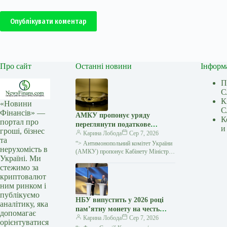
Опублікувати коментар
Про сайт
Останні новини
Інформ
П
С
К
«Новини
С
Фінансів» —
АМКУ пропонує уряду
К
портал про
переглянути податкове
и
гроші, бізнес
навантаження на ринку
Карина Лобода
Сер 7, 2026
та
нафтопродуктів в умовах
“> Антимонопольний комітет України
нерухомість в
кризи
(АМКУ) пропонує Кабінету Міністрів
Україні. Ми
в рамках державного реагування на
стежимо за
кризові явища на ринках
криптовалют
нафтопродуктів переглянути режим…
ним ринком і
публікуємо
НБУ випустить у 2026 році
аналітику, яка
пам’ятну монету на честь
допомагає
Іоанна Павла II
Карина Лобода
Сер 7, 2026
орієнтуватися