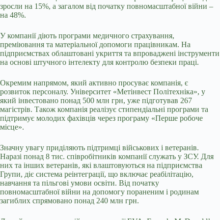
зросли на 15%, а загалом від початку повномасштабної війни –
на 48%.
У компанії діють програми медичного страхування,
преміювання та матеріальної допомоги працівникам. На
підприємствах облаштовані укриття та впроваджені інструменти
на основі штучного інтелекту для контролю безпеки праці.
Окремим напрямом, який активно просуває компанія, є
розвиток персоналу. Університет «Метінвест Політехніка», у
який інвестовано понад 500 млн грн, уже підготував 267
магістрів. Також компанія реалізує стипендіальні програми та
підтримує молодих фахівців через програму «Перше робоче
місце».
Значну увагу приділяють підтримці військових і ветеранів.
Наразі понад 8 тис. співробітників компанії служать у ЗСУ. Для
них та інших ветеранів, які влаштовуються на підприємства
Групи, діє система реінтеграції, що включає реабілітацію,
навчання та пільгові умови освіти. Від початку
повномасштабної війни на допомогу пораненим і родинам
загиблих спрямовано понад 240 млн грн.