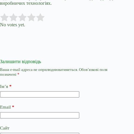
виробничих технологіях.
Submit Rating
Rate this item:
No votes yet.
Залишити відповідь
Ваша e-mail адреса не оприлюднюватиметься.
Обов’язкові поля
позначені
*
Ім’я
*
Email
*
Сайт