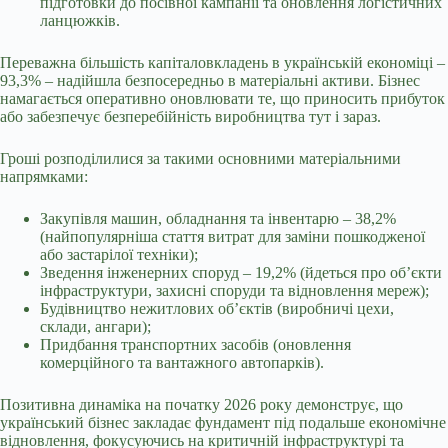
підготовки до посівної кампанії та оновлення логістичних
ланцюжків.
Переважна більшість капіталовкладень в українській економіці –
93,3% – надійшла безпосередньо в матеріальні активи. Бізнес
намагається оперативно оновлювати те, що приносить прибуток
або забезпечує безперебійність виробництва тут і зараз.
Гроші розподілилися за такими основними матеріальними
напрямками:
Закупівля машин, обладнання та інвентарю – 38,2%
(найпопулярніша стаття витрат для заміни пошкодженої
або застарілої техніки);
Зведення інженерних споруд – 19,2% (йдеться про об’єкти
інфраструктури, захисні споруди та відновлення мереж);
Будівництво нежитлових об’єктів (виробничі цехи,
склади, ангари);
Придбання транспортних засобів (оновлення
комерційного та вантажного автопарків).
Позитивна динаміка на початку 2026 року демонструє, що
український бізнес закладає фундамент під подальше економічне
відновлення, фокусуючись на критичній інфраструктурі та