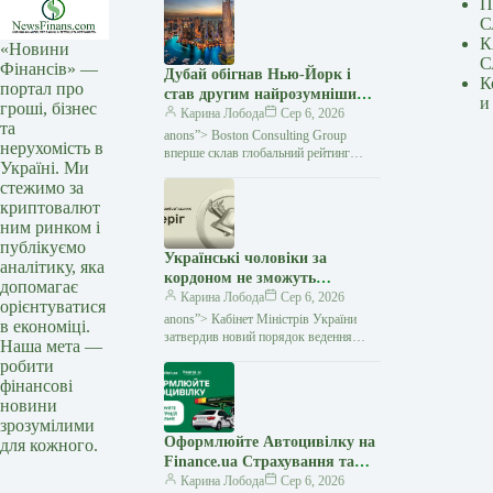
П
С
К
«Новини
С
Фінансів» —
Дубай обігнав Нью-Йорк і
К
портал про
став другим найрозумнішим
и
гроші, бізнес
містом світу — Мінфін
Карина Лобода
Сер 6, 2026
та
anons”> Boston Consulting Group
нерухомість в
вперше склав глобальний рейтинг
Україні. Ми
найрозумніших міст — Intelligent Cities
стежимо за
Index. Дослідники оцінювали 61 місто
криптовалют
за тим, як вони
ним ринком і
публікуємо
Українські чоловіки за
аналітику, яка
кордоном не зможуть
допомагає
отримати консульські
Карина Лобода
Сер 6, 2026
орієнтуватися
послуги, якщо у них немає
anons”> Кабінет Міністрів України
в економіці.
військово-облікових
затвердив новий порядок ведення
Наша мета —
Єдиного державного реєстру
документів — Мінфін
робити
призовників, військовозобов'язаних
фінансові
та резервістів. Постанова № 981
новини
зрозумілими
Оформлюйте Автоцивілку на
для кожного.
Finance.ua Страхування та
отримуйте знижку на пальне
Карина Лобода
Сер 6, 2026