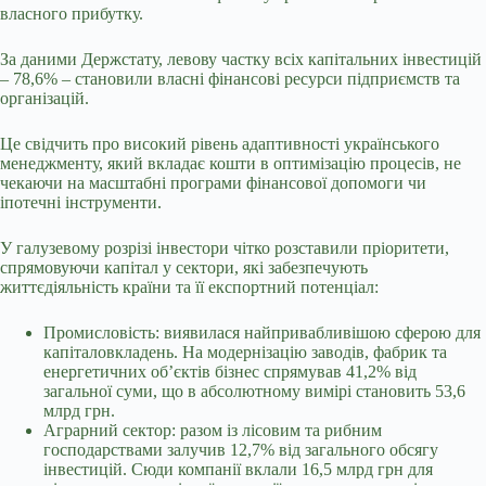
власного прибутку.
За даними Держстату, левову частку всіх капітальних інвестицій
– 78,6% – становили власні фінансові ресурси підприємств та
організацій.
Це свідчить про високий рівень адаптивності українського
менеджменту, який вкладає кошти в оптимізацію процесів, не
чекаючи на масштабні програми фінансової допомоги чи
іпотечні інструменти.
У галузевому розрізі інвестори чітко розставили пріоритети,
спрямовуючи капітал у сектори, які забезпечують
життєдіяльність країни та її експортний потенціал:
Промисловість: виявилася найпривабливішою сферою для
капіталовкладень. На модернізацію заводів, фабрик та
енергетичних об’єктів бізнес спрямував 41,2% від
загальної суми, що в абсолютному вимірі становить 53,6
млрд грн.
Аграрний сектор: разом із лісовим та рибним
господарствами залучив 12,7% від загального обсягу
інвестицій. Сюди компанії вклали 16,5 млрд грн для