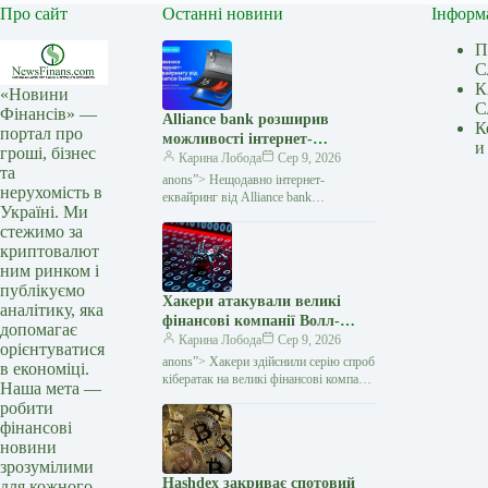
Про сайт
Останні новини
Інформ
П
С
К
«Новини
С
Фінансів» —
Alliance bank розширив
К
портал про
можливості інтернет-
и
гроші, бізнес
еквайрингу: три нові функції
Карина Лобода
Сер 9, 2026
та
— Мінфін
anons”> Нещодавно інтернет-
нерухомість в
еквайринг від Alliance bank
Україні. Ми
поповнився трьома новими
стежимо за
функціями, які спрощують приймання
криптовалют
платежів для бізнесу та роблять процес
оплати
ним ринком і
публікуємо
Хакери атакували великі
аналітику, яка
фінансові компанії Волл-
допомагає
стріт: під удар потрапили
Карина Лобода
Сер 9, 2026
орієнтуватися
хедж-фонди — Мінфін
anons”> Хакери здійснили серію спроб
в економіці.
кібератак на великі фінансові компанії
Наша мета —
Волл-стріт, включно з провідними
робити
хедж-фондами та приватними
фінансові
інвестиційними фірмами.
новини
зрозумілими
Hashdex закриває спотовий
для кожного.