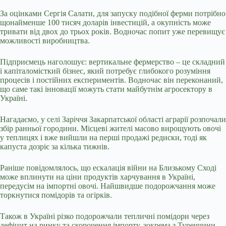
За оцінками Сергія Салати, для запуску подібної ферми потрібно
щонайменше 100 тисяч доларів інвестицій, а окупність може
тривати від двох до трьох років. Водночас попит уже перевищує
можливості виробництва.
Підприємець наголошує: вертикальне фермерство – це складний
і капіталомісткий бізнес, який потребує глибокого розуміння
процесів і постійних експериментів. Водночас він переконаний,
що саме такі інновації можуть стати майбутнім агросектору в
Україні.
Нагадаємо, у селі Заріччя Закарпатської області аграрії розпочали
збір ранньої городини. Місцеві жителі масово вирощують овочі
у теплицях і вже вийшли на перші продажі редиски, тоді як
капуста дозріє за кілька тижнів.
Раніше повідомлялось, що ескалація війни на Близькому Сході
може вплинути на ціни продуктів харчування в Україні,
передусім на імпортні овочі. Найшвидше подорожчання може
торкнутися помідорів та огірків.
Також в Україні різко подорожчали тепличні помідори через
дефіцит на ринку та скорочення імпорту, зокрема з Туреччини.