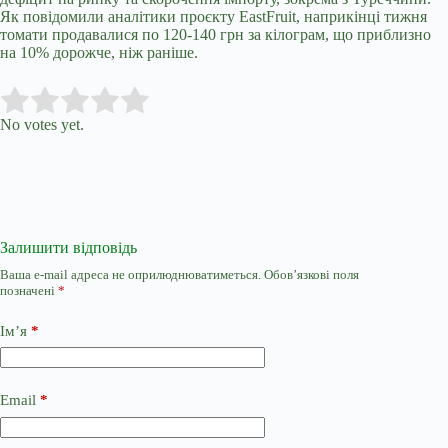
Як повідомили аналітики проєкту EastFruit, наприкінці тижня
томати продавалися по 120-140 грн за кілограм, що приблизно
на 10% дорожче, ніж раніше.
Submit Rating
Rate this item:
No votes yet.
Залишити відповідь
Ваша e-mail адреса не оприлюднюватиметься.
Обов’язкові поля
позначені
*
Ім’я
*
Email
*