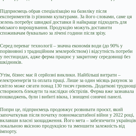
Підприємець обрав спеціалізацію на базиліку після
експериментів із різними культурами. За його словами, саме ця
зелень потребує швидкої доставки й найкраще підходить для
міського вирощування. Продукцію можуть доставити
споживачам буквально за лічені години після зрізу.
Серед переваг технології – значна економія води (до 90% у
порівнянні з традиційним землеробством) і відсутність потреби
у пестицидах, адже ферма працює у закритому середовищі без
шкідників.
Утім, бізнес має й серйозні виклики. Найбільші витрати –
електроенергія та оплата праці. Лише за один місяць рахунок за
світло може сягати понад 130 тисяч гривень. Додаткові труднощі
створюють блекаути та наслідки обстрілів. Ферма вже зазнавала
пошкоджень, були і вибиті вікна, і знищені сонячні панелі.
Попри це, підприємець продовжує розвивати проєкт, який
започаткував після початку повномасштабної війни у 2022 році,
вклавши власні заощадження. Його мета – забезпечити українців
локальною якісною продукцією та зменшити залежність від
імпорту.