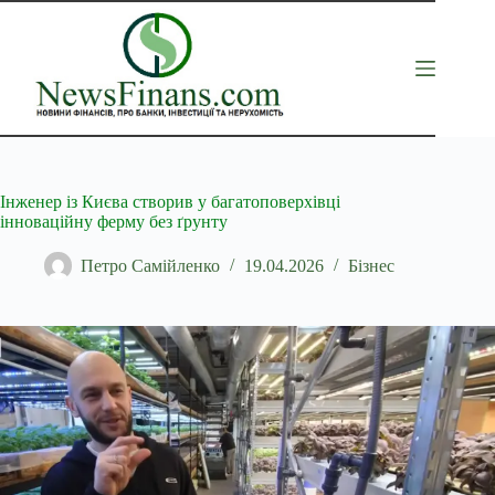
Перейти
до
вмісту
Інженер із Києва створив у багатоповерхівці
інноваційну ферму без ґрунту
Петро Самійленко
19.04.2026
Бізнес