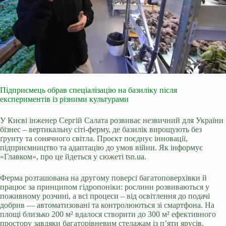
Підприємець обрав спеціалізацію на базиліку після
експериментів із різними культурами
У Києві інженер Сергій Салата розвиває незвичний для України
бізнес – вертикальну сіті-ферму, де базилік вирощують без
ґрунту та сонячного світла. Проєкт поєднує інновації,
підприємництво та адаптацію до умов війни. Як інформує
«Главком», про це йдеться у сюжеті tsn.ua.
Ферма розташована на другому поверсі багатоповерхівки й
працює за принципом гідропоніки: рослини розвиваються у
поживному розчині, а всі процеси – від освітлення до подачі
добрив — автоматизовані та контролюються зі смартфона. На
площі близько 200 м² вдалося створити до 300 м² ефективного
простору завдяки багаторівневим стелажам із п’яти ярусів.