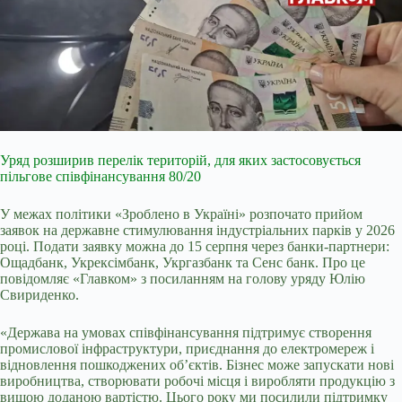
Уряд розширив перелік територій, для яких застосовується
пільгове співфінансування 80/20
У межах політики «Зроблено в Україні» розпочато прийом
заявок на державне стимулювання індустріальних парків у 2026
році. Подати заявку можна до 15 серпня через банки-партнери:
Ощадбанк, Укрексімбанк, Укргазбанк та Сенс банк. Про це
повідомляє «Главком» з посиланням на голову уряду Юлію
Свириденко.
«Держава на умовах співфінансування підтримує створення
промислової інфраструктури, приєднання до електромереж і
відновлення пошкоджених об’єктів. Бізнес може запускати нові
виробництва, створювати робочі місця і виробляти продукцію з
вищою доданою вартістю. Цього року ми посилили підтримку