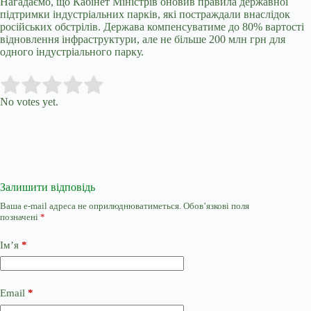
Нагадаємо, що Кабінет Міністрів оновив правила державної
підтримки індустріальних парків, які постраждали внаслідок
російських обстрілів. Держава компенсуватиме до 80% вартості
відновлення інфраструктури, але не більше 200 млн грн для
одного індустріального парку.
Submit Rating
Rate this item:
No votes yet.
Залишити відповідь
Ваша e-mail адреса не оприлюднюватиметься.
Обов’язкові поля
позначені
*
Ім’я
*
Email
*