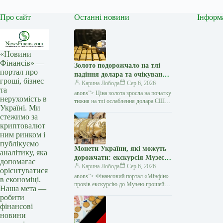
Про сайт
Останні новини
Інформ
«Новини
Фінансів» —
Золото подорожчало на тлі
портал про
падіння долара та очікувань
гроші, бізнес
переговорів США з Іраном —
Карина Лобода
Сер 6, 2026
та
Мінфін
anons”> Ціна золота зросла на початку
нерухомість в
тижня на тлі ослаблення долара США
Україні. Ми
та зниження побоювань щодо нового
стежимо за
витка інфляції. Як повідомляє Reuters,
криптовалют
ринок…
ним ринком і
публікуємо
Монети України, які можуть
аналітику, яка
дорожчати: екскурсія Музеєм
допомагає
грошей НБУ (відео) — Мінфін
Карина Лобода
Сер 6, 2026
орієнтуватися
anons”> Фінансовий портал «Мінфін»
в економіці.
провів екскурсію до Музею грошей
Наша мета —
Національного банку України разом із
робити
відомим українським нумізматом
фінансові
Андрієм
новини