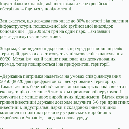
індустріальних парків, які постраждали через російські
обстріли», – йдеться у повідомленні.
Зазначається, що держава покриває до 80% вартості відновлення
інфраструктури, пошкодженої або зруйнованої внаслідок
бойових дій – до 200 млн грн на один парк. Такі заявки
розглядатимуться позачергово.
Зокрема, Свириденко підкреслила, що уряд розширив перелік
територій, для яких застосовується пільгове співфінансування
80/20. Механізм, який раніше працював для деокупованих
громад, тепер поширюється і на прифронтові території.
«Державна підтримка надається на умовах співфінансування
50/50 (80/20 для прифронтових і деокупованих територій).
Також заявник бере зобов’язання впродовж трьох років ввести в
експлуатацію не менше 5 тис. кв. м промислової нерухомості і
залучити не менше двох виробничих підприємств. Відтак кожна
гривня інвестицій держави дозволяє залучити 5-6 грн приватних
інвестицій. Індустріальні парки є складовою інвестиційної
компоненти політики розвитку українських виробників
«Зроблено в Україні», – додала голова уряду.