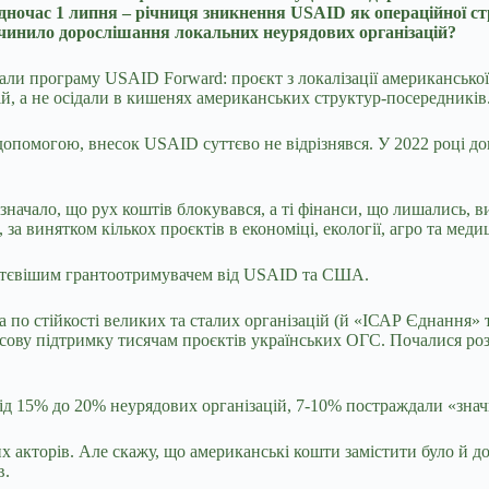
дночас 1 липня – річниця зникнення USAID як операційної стр
ичинило дорослішання локальних неурядових організацій?
и програму USAID Forward: проєкт з локалізації американської 
, а не осідали в кишенях американських структур-посередників.
опомогою, внесок USAID суттєво не відрізнявся. У 2022 році до
ачало, що рух коштів блокувався, а ті фінанси, що лишались, ви
за винятком кількох проєктів в економіці, екології, агро та меди
уттєвішим грантоотримувачем від USAID та США.
а по стійкості великих та сталих організацій (й «ІСАР Єднання»
нсову підтримку тисячам проєктів українських ОГС. Почалися ро
ід 15% до 20% неурядових організацій, 7-10% постраждали «значн
х акторів. Але скажу, що американські кошти замістити було й д
в.