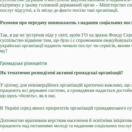
підтримує у цьому головний державний орган – Міністерство соціал
послуг відсутні, а їх місце де-факто посіли такі організації.
Розмови про передачу повноважень з надання соціальних посл
Так, я ще не зустрічав ніде у світі, щоби ГО на зразок Фонду С
суспільство відмінне тим, що було і є спроможним евакуйовувати
українські організації надають чимало послуг чи сервісів, яким
му?
Громадське різноцвіття
Як тематично розподілені активні громадські організації?
У цілому, для некомерційних організацій критично важливо, що в
працюють всі державні системи, а громадянам надається достойн
що щось «болить», як в нас.
В Україні серед явних пріоритетів організацій громадянського с
Допомогою вразливим верствам населення й освітніми ініціативам
працюють над питаннями молоді та наданням соціальних послуг