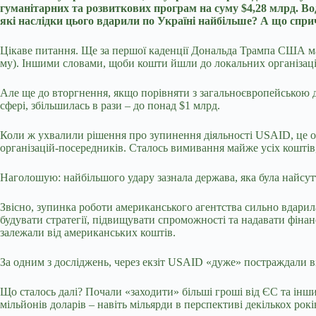
гуманітарних та розвиткових програм на суму $4,28 млрд. Во
які наслідки цього вдарили по Україні найбільше? А що спр
Цікаве питання. Ще за першої каденції Дональда Трампа США мал
му). Іншими словами, щоби кошти йшли до локальних організацій
Але ще до вторгнення, якщо порівняти з загальноєвропейською д
сфері, збільшилась в рази – до понад $1 млрд.
Коли ж ухвалили рішення про зупинення діяльності USAID, це озн
організацій-посередників. Сталось вимивання майже усіх коштів, 
Наголошую: найбільшого удару зазнала держава, яка була найс
Звісно, зупинка роботи американського агентства сильно вдарил
будувати стратегії, підвищувати спроможності та надавати фіна
залежали від американських коштів.
За одним з досліджень, через екзіт USAID «дуже» постраждали в
Що сталось далі? Почали «заходити» більші гроші від ЄС та інши
мільйонів доларів – навіть мільярди в перспективі декількох рокі