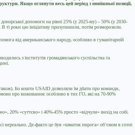
уктури. Якщо оглянути весь цей період з нинішньої позиції,
донорської допомоги на рівні 25% (у 2025-му) – 50% (у 2030-
 В ті роки цю ініціативу призупинили, потім розморозили.
помога від американського народу, особливо в гуманітарній
водились з інститутів громадянського суспільства та
цині.
 також). Бо кошти USAID дозволяли їм дбати про команди,
змови про виживання: особливо в тих ГО, які на 70-90%
о», 20% «суттєво» і 40%-45% просто «відчули» вихід на собі.
осі нереально. Де-факто це був «шматок пирога» об’ємом в сотні