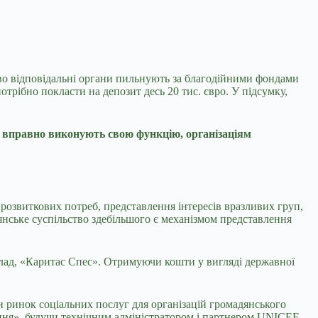
иво відповідальні органи пильнують за благодійними фондами
трібно покласти на депозит десь 20 тис. євро. У підсумку,
и вправно виконують свою функцію, організаціям
 розвиткових потреб, представлення інтересів вразливих груп,
дянське суспільство здебільшого є механізмом представлення
иклад, «Каритас Спес». Отримуючи кошти у вигляді державної
и ринок соціальних послуг для організацій громадянського
ання», будучи технічним адміністратором і партнером UNICEF,