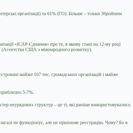
терські організації) та 61% (ГО). Більше – тільки Збройним
ізації «ІСАР Єднання» про те, в якому стані на 12-му році
ID (Агентства США з міжнародного розвитку).
стровані майже 107 тис. громадських організацій і майже
 приблизно 5-7%.
астер неурядових структур – це ті, які раніше використовувались
взагалі не функціонує, але не припиняє реєстрацію. Чому? Бо в