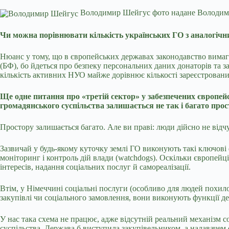
Володимир Шейгус фото надане Володи
Чи можна порівнювати кількість українських ГО з аналогіч
Нюанс у тому, що в європейських державах законодавство вимага
(БФ), бо йдеться про безпеку персональних даних донаторів та за
кількість активних НУО майже дорівнює кількості зареєстрован
Ще одне питання про «третій сектор» у забезпечених європе
громадянського суспільства залишається не так і багато прос
Простору залишається багато. Але ви праві: люди дійсно не відч
Зазвичай у будь-якому куточку землі ГО виконують такі ключові 
моніторинг і контроль дій влади (watchdogs). Оскільки європейц
інтересів, надання соціальних послуг й самореалізації.
Втім, у Німеччині соціальні послуги (особливо для людей похил
закупівлі чи соціального замовлення, вони виконують функції д
У нас така схема не працює, адже відсутній реальний механізм с
суспільства. Держава б виступила закупівельником, а надавачем