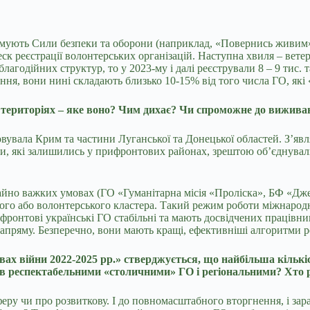
имують Сили безпеки та оборони (наприклад, «Повернись живим» аб
 реєстрації волонтерських організацій. Наступна хвиля – ветера
лагодійних структур, то у 2023-му і далі реєстрували 8 – 9 тис. 
ання, вони нині складають близько 10-15% від того числа ГО, які
 територіях – яке воно? Чим дихає? Чи спроможне до вижива
овувала Крим та частини Луганської та Донецької областей. З’явл
ди, які залишились у прифронтових районах, зрештою об’єднували
чайно важких умовах (ГО «Гуманітарна місія «Проліска», БФ «Дж
го або волонтерського кластера. Такий режим роботи міжнародні 
фронтові українські ГО стабільні та мають досвідчених працівни
напряму. Безперечно, вони мають кращі, ефективніші алгоритми р
вах війни 2022-2025 рр.» стверджується, що найбільша кількі
рив респектабельними «столичними» ГО і регіональними? Хто 
у чи про розвиткову. І до повномасштабного вторгнення, і зара