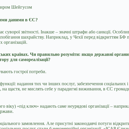
миром Шейгусом
ними даними в ЄС?
є суворої звітності. Інакше – значні штрафи або санкції. Особл
побігання шахрайству. Наприклад, у Чехії перед відкриттям БФ по
их організацій.
йських країнах. Чи правильно розуміти: якщо державні орган
тору для самореалізації?
увають гострої потреби.
функції: надання тих чи інших послуг, забезпечення соціальних і
і, на щастя, не мислять себе у парадигмі виживання, в ЄС грома
ого віку) «під ключ» надають саме неурядові організації – напр
ержави.
оціального замовлення. Але присутні законодавчі потуги відкрит
 соціальних послуг стали б некомерційні організації. «ІСАР Єдн