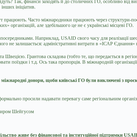
йдуть? Так, фінанси заходять й до столичних ГО, особливо від в
 інших ініціатив.
 тут працюють. Часто міжнародники працюють через структури-пос
х» організацій, але здебільшого це не є українські місцеві ГО.
-посередниками. Наприклад, USAID свого часу для реалізації ш
чого не залишається: адміністративні витрати в «ІСАР Єднання» 
та Швецією. Грантова складова (тобто те, що передається в регі
вати поїздки і т.д. Ось така пропорція. В міжнародній організа
міжнародні донори, щоби київські ГО були виключені з проєк
еформально просили надавати перевагу саме регіональним органі
миром Шейгусом
пільство живе без фінансової та інституційної підтримки USAI