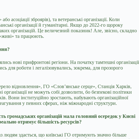
о асоціації зброярів), та ветеранські організації. Коли
нські організації й гуманітарні. Якщо до 2022-го щороку
таких організацій. Це величезний показник! Але, звісно, складно
 «живі» та працюють.
ння?
ялись нові прифронтові регіони. На початку тамтешні організації
сь для роботи і легалізовувались, зокрема, для прозорого
ерело відновлення», ГО «Слов’янське серце», Станція Харків,
організації не можуть собі дозволити, бо безпекові політики
ків. Вони інституційно зростають, набувають організаційної
еагування у певних сферах, ніж міжнародні структури.
сть громадських організацій мала головний осередок у Києві
реально отримує більшість ресурсів?
з людям здається, що київські ГО отримують значно більше