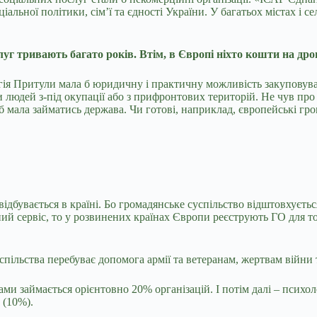
ьної політики, сім’ї та єдності України. У багатьох містах і сел
уг тривають багато років. Втім, в Європі ніхто кошти на дро
ергія Притули мала б юридичну і практичну можливість закуповув
 людей з-під окупації або з прифронтових територій. Не чув про 
и б мала займатись держава. Чи готові, наприклад, європейські г
ідбувається в країні. Бо громадянське суспільство відштовхуєть
ий сервіс, то у розвинених країнах Європи реєструють ГО для т
успільства перебуває допомога армії та ветеранам, жертвам війн
и займається орієнтовно 20% організацій. І потім далі – психоло
 (10%).