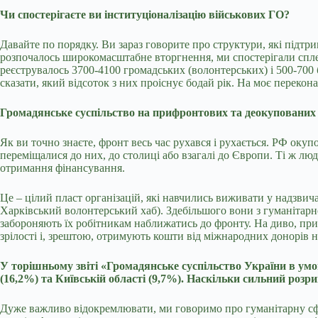
Чи спостерігаєте ви інституціоналізацію військових ГО?
Давайте по порядку. Ви зараз говорите про структури, які підтр
розпочалось широкомасштабне вторгнення, ми спостерігали сплеск
реєструвалось 3700-4100 громадських (волонтерських) і 500-700 б
сказати, який відсоток з них проіснує бодай рік. На моє перекон
Громадянське суспільство на прифронтових та деокупованих
Як ви точно знаєте, фронт весь час рухався і рухається. РФ окуп
переміщалися до них, до столиці або взагалі до Європи. Ті ж лю
отримання фінансування.
Це – цілий пласт організацій, які навчились виживати у надзви
Харківський волонтерський хаб). Здебільшого вони з гуманітарно
забороняють їх робітникам наближатись до фронту. На диво, при
зрілості і, зрештою, отримують кошти від міжнародних донорів 
У торішньому звіті «Громадянське суспільство України в умо
(16,2%) та Київській області (9,7%). Наскільки сильний роз
Дуже важливо відокремлювати, ми говоримо про гуманітарну сфер