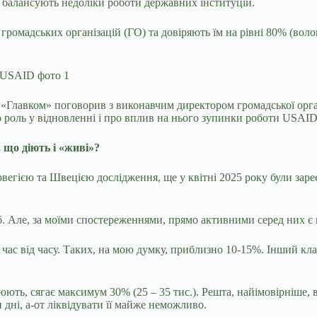
ва балансують недоліки роботи державних інституцій.
ромадських організацій (ГО) та довіряють їм на рівні 80% (волон
 «Главком» поговорив з виконавчим директором громадської орган
го роль у відновленні і про вплив на нього зупинки роботи USA
, що діють і «живі»?
егією та Швецією дослідження, ще у квітні 2025 року були зареє
б. Але, за моїми спостереженнями, прямо активними серед них є
ше час від часу. Таких, на мою думку, приблизно 10-15%. Інший кл
юють, сягає максимум 30% (25 – 35 тис.). Решта, найімовірніше, 
 дні, а-от ліквідувати її майже неможливо.