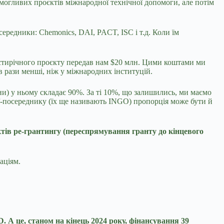
имогливих проєктів міжнародної технічної допомоги, але потім
ередники: Chemonics, DAI, PACT, ISC і т.д. Коли їм
естирічного проєкту передав нам $20 млн. Цими коштами ми
в рази менші, ніж у міжнародних інституцій.
они) у ньому складає 90%. За ті 10%, що залишились, ми маємо
ції-посереднику (їх ще називають INGO) пропорція може бути й
тів ре-грантингу (переспрямування гранту до кінцевого
заціям.
D. А це, станом на кінець 2024 року, фінансування 39