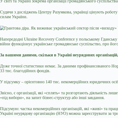
У світі та Україні зокрема організації громадянського суспільст
Судячи з досліджень Центру Разумкова, українці цінують роботу г
силам України.
Напередодні Ukraine Recovery Conference у польському Гданську
війни функціонує українське громадянське суспільство, про йо
За вашими даними, скільки в Україні неурядових організацій
Дуже точної статистики немає. За даними профінансованого Норв
33 тис. благодійних фондів.
У підсумку – орієнтовно 140 тис. некомерційних юридичних осі
Звісно, є організації, які «сплять» та розгортають діяльність ли
«під вибори», на запит бізнес-структур або інші завдання.
Підсумую: частка некомерційних організацій, які «живі» та прац
Україні неурядову організацію (НУО) можна зареєструвати за три