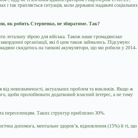
ах і так трапляється ситуація, коли державні надавачі соціальних
ни, як робить Стерненко, не збиратиме. Так?
ати летальну зброю для війська. Також наше громадянське
закордонні організації, які б цим також займались. Підсумую:
ромадяни скидатись на танкові акумулятори, що ми робили у 2014-
ся від невизначеності, актуальних проблем та викликів. Якщо ж
ого, щоби пролобіювати додатковий власний інтерес, а не тому
и та переселенцям. Таких структур приблизно 30%.
гічна допомога, ментальне здоров’я, відновлення (15%) й ті, що