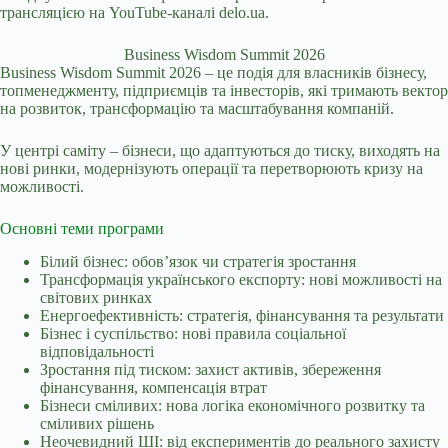
трансляцією на YouTube-каналі delo.ua.
Business Wisdom Summit 2026
Business Wisdom Summit 2026 – це подія для власників бізнесу,
топменеджменту, підприємців та інвесторів, які тримають вектор
на розвиток, трансформацію та масштабування компаній.
У центрі саміту – бізнеси, що адаптуються до тиску, виходять на
нові ринки, модернізують операції та перетворюють кризу на
можливості.
Основні теми програми
Білий бізнес: обов’язок чи стратегія зростання
Трансформація українського експорту: нові можливості на
світових ринках
Енергоефективність: стратегія, фінансування та результати
Бізнес і суспільство: нові правила соціальної
відповідальності
Зростання під тиском: захист активів, збереження
фінансування, компенсація втрат
Бізнеси сміливих: нова логіка економічного розвитку та
сміливих рішень
Неочевидний ШІ: від експериментів до реального захисту