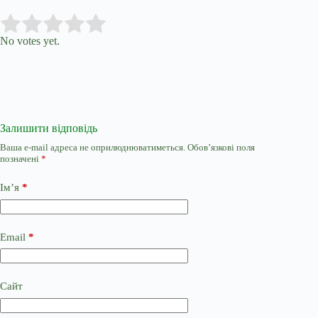
Submit Rating
Rate this item:
No votes yet.
Залишити відповідь
Ваша e-mail адреса не оприлюднюватиметься.
Обов’язкові поля
позначені
*
Ім’я
*
Email
*
Сайт