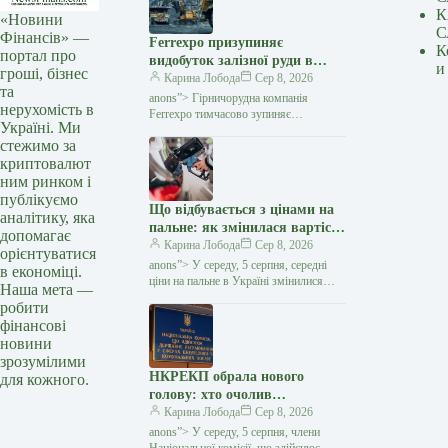
К
«Новини
С
Фінансів» —
Ferrexpo призупиняє
К
портал про
видобуток залізної руди в
и
гроші, бізнес
Україні через проблеми з
Карина Лобода
Сер 8, 2026
та
експортом — Мінфін
anons”> Гірничорудна компанія
нерухомість в
Ferrexpo тимчасово зупиняє
Україні. Ми
видобуток і виробництво залізорудної
стежимо за
продукції на своїх українських
криптовалют
підприємствах. Причиною стали
проблеми
ним ринком і
публікуємо
Що відбувається з цінами на
аналітику, яка
пальне: як змінилася вартість
допомагає
бензину, дизеля та газу 5
Карина Лобода
Сер 8, 2026
орієнтуватися
серпня — Мінфін
anons”> У середу, 5 серпня, середні
в економіці.
ціни на пальне в Україні змінилися
Наша мета —
несуттєво. Преміальний бензин
робити
подешевшав на 1 копійку за літр,
фінансові
бензин А-95, А-92…
новини
зрозумілими
НКРЕКП обрала нового
для кожного.
голову: хто очолив
регулятора — Мінфін
Карина Лобода
Сер 8, 2026
anons”> У середу, 5 серпня, члени