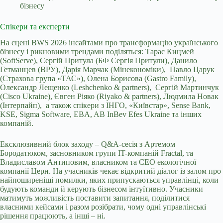
бізнесу
Спікери та експерти
На сцені BWS 2026 інсайтами про трансформацію українського
бізнесу і рикновими трендами поділяться: Тарас Кицмей
(SoftServe), Сергій Притула (БФ Сергія Притули), Данило
Гетманцев (ВРУ), Дарія Марчак (Мінекономіки), Павло Царук
(Страхова група «ТАС»), Олена Борисова (Gastro Family),
Олександр Лещенко (Leshchenko & partners), Сергій Мартинчук
(Cisco Ukraine), Євген Ріяко (Riyako & partners), Людмила Новак
(Інтерпайп), а також спікери з ІНГО, «Київстар», Sense Bank,
KSE, Sigma Software, EBA, AB InBev Efes Ukraine та інших
компаній.
Ексклюзивний блок заходу – Q&A-сесія з Артемом
Бородатюком, засновником групи IT-компаній Fractal, та
Владиславом Антиповим, власником та СЕО екологічної
компанії Церн. На учасників чекає відкритий діалог із залом про
найпоширеніші помилки, яких припускаються управлінці, коли
будують команди й керують бізнесом інтуїтивно. Учасники
матимуть можливість поставити запитання, поділитися
власними кейсами і разом розібрати, чому одні управлінські
рішення працюють, а інші – ні.